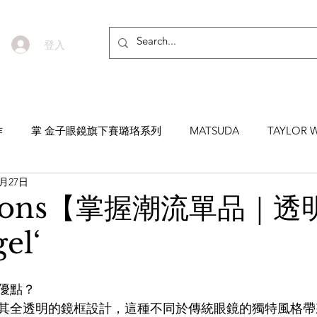
登入
作
掌 金子眼鏡旗下賽璐珞系列
MATSUDA
TAYLOR W
1月27日
EYEVAN7285
MASUNAGA SINCE 1905 增永眼鏡
YEL
e sons【掌握潮流單品｜透
el‘
NNEN
MYKITA
MOSCOT
ZEISS
MASAHIRO 
優點？
TICAL
AKIRA AND SONS
DITA
10EYEVAN
T
其全透明的鏡框設計，這種不同於傳統眼鏡的獨特風格帶