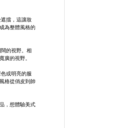
9.9
LEOWL IN EYE
受遮擋，這讓妝
成為整體風格的
開闊的視野。相
寬廣的視野。
深色或明亮的服
風格從俏皮到帥
品，想體驗美式