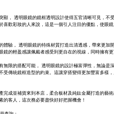
LDSMITH
LUNOR
杉本圭
OLVER PEOPLES
99
突顯， 透明眼鏡的鏡框透明設計使得五官清晰可見，不
於喜歡彩妝的人來說，這是一個引人注目的優點，使眼鏡
的體驗， 透明眼鏡的特殊材質打造出清透感，帶來更加
眼鏡的輕盈感讓佩戴者感受到更自在的視線，同時擁有更
有無限的搭配可能， 透明眼鏡的設計極富彈性，無論是
不受傳統鏡框造型的約束。這讓穿搭變得更加豐富多樣，
產完成並補貨來到本店，柔合板材及純鈦金屬打造的藝術
素的客人，這次務必要盡快好好把握機會！
店員查詢：