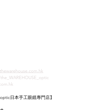
thewarehouse.com.hk
m/the_WAREHOUSE_optic
com.hk
SE optic日本手工眼鏡專門店】