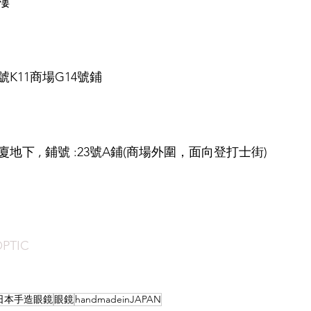
樓
K11商場G14號鋪
下 , 鋪號 :23號A鋪(商場外圍，面向登打士街)
PTIC
日本手造眼鏡
眼鏡
handmadeinJAPAN