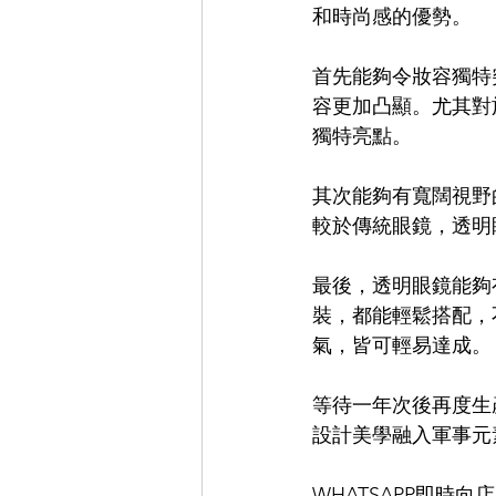
和時尚感的優勢。
EYEVAN
OG X OLIVER GO
首先能夠令妝容獨特
容更加凸顯。尤其對
獨特亮點。
EFFECTOR
其次能夠有寬闊視野
較於傳統眼鏡，透明
最後，透明眼鏡能夠
裝，都能輕鬆搭配，
氣，皆可輕易達成。
等待一年次後再度生
設計美學融入軍事元
WHATSAPP即時向