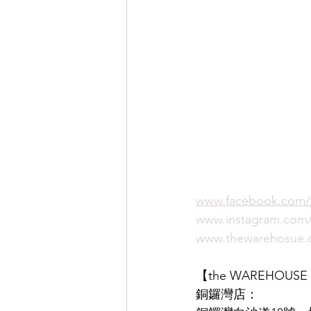
www.facebook.com/
www.instagram.co
www.thewarehosue.
【the WAREHOU
銅鑼灣店：