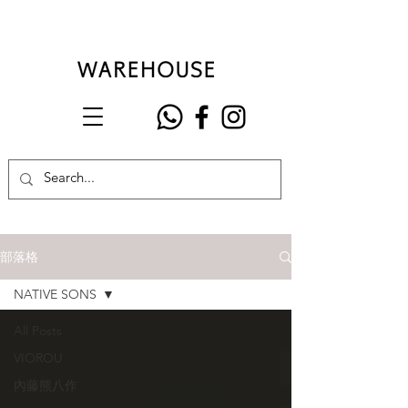
部落格
NATIVE SONS
All Posts
VIOROU
內藤熊八作