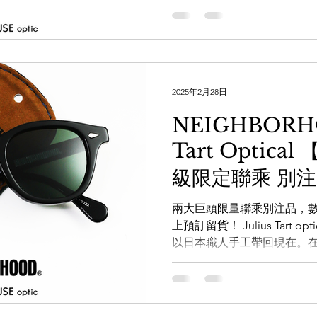
2025年2月28日
NEIGHBORHO
Tart Optic
級限定聯乘 別
單品，歡迎PM留
兩大巨頭限量聯乘別注品，
上預訂留貨！ Julius Tart o
以日本職人手工帶回現在。在19
名演員James Dean 的常
的魅力。...