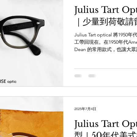
Gradient 「FDR 」 Size: 46-22,
Julius Tart 
x Grey Gradient 透過Wh
｜少量到荷敬請留
https://wa.me/85256206685
Julius Tart optical 
工帶回現在。在1950年代Arn
Dean 的常用款式，也讓大眾
2004年Johnny Depp 在電影Sec
2025年7月4日
Julius Tart 
型｜50年代美式