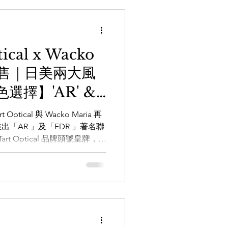
22 透過WHATSAPP即時向
sage/85256206685 【the
本手造眼鏡專門店】
REHOUSEoptic
tical x Wacko
AREHOUSE_optic
販售｜日美兩大風
m.hk 銅鑼灣店： 銅鑼灣白沙道18號
尖沙咀店： 九龍尖沙咀河內道18號
選擇】'AR' &
9557 旺角店：...
ptical 與 Wacko Maria 再
「AR 」及「FDR 」著名聯
Tart Optical 品牌頭號皇牌，注
街頭視角，打造出磨砂黑、藍黑漸變
復古造型添上點睛之筆。
福（Franklin Delano
上粗線條的鏡框及粗身的船槳臂，
次的更特別配上磨砂黑、黑灰
古著風格的朋友自然會懂得欣
: Matte Black / Black x Blue