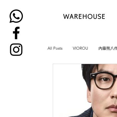
All Posts
VIOROU
內藤熊八
金子眼鏡
NATIVE SONS
YUICHI TOYAMA
KAMEMA
H-FUSION
JULIUS TART OP