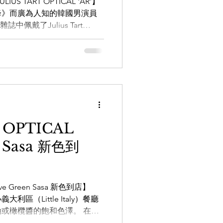
 TART OPTICAL 'AR'】
降》而廣為人知的韓國男演員
中佩戴了Julius Tart
9.9
LEOWL IN EYE
。這款鏡框無論美式復古，正裝或日
以都不少名人佩戴，包括金南
。有興趣的朋友歡迎到旺角及
HOUSE optic】 日本手造眼鏡
om.hk
REHOUSEoptic
WAREHOUSE_optic 「銅鑼灣
樓 電話：28825488 營業時
 OPTICAL
 「旺角店」 地址：旺角登扛士街仁
n Sasa 新色到
場外圍, 面向登打士街) 電
00am-09:00pm 「尖沙咀店」
1 MUSEA商場
live Green Sasa 新色到店】
利區（Little Italy）餐廳
或橄欖醬的飽和色澤。 在眼
サ）指的是一種具有橫向條紋或