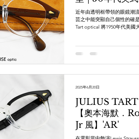
近年由透明框帶領的眼鏡潮
芸之中能突顯自己個性的確是一
Tart optical 將195
現在。在1950年代Arnel成為了
2025年6月20日
JULIUS TART
【奧本海默．Rob
Jr 風】'AR'
在電影當中飾演Lewis Strauss的