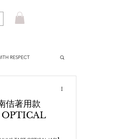
ITH RESPECT
LOWS PLUS
南佶著用款
MARUYAMA
 OPTICAL
HOM BROWNE