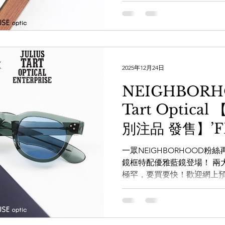
紋理的板材效果。與單一色
理，呈現出一種通透且深淺交錯的
年代經典的 ARNEL 鏡框致敬
James Dean 和 Johnny
WHATSAPP即時向店員查詢： http
2025年12月24日
【the WAREHOUSE opt
www.facebook.com/theware
NEIGHBORHO
www.instagram.com/the_W
Tart Optic
www.thewarehouse.co
一樓 電話：2882 5488 
別注品 發售】’F
K11 MU
一眾NEIGHBORHOOD
鏡框特配優雅藍鏡登場！ 兩
極罕，要買要快！歡迎網上預訂
任總統羅斯福（Franklin Del
粗線條的鏡框及粗身的船槳
今次的特別配色靈感來自於
色龜甲更為為稀有，喜愛古