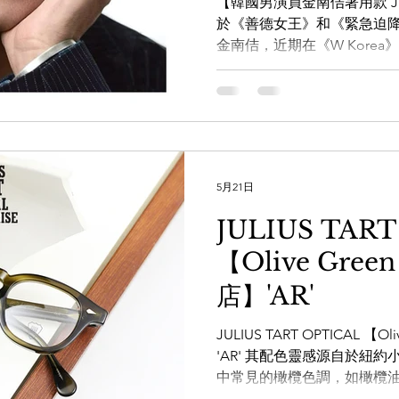
【韓國男演員金南佶著用款 JULIUS
於《善德女王》和《緊急迫
金南佶，近期在《W Korea》雜誌
LDSMITH
LUNOR
杉本圭
OLVER PEOPLES
99
Optical的AR 48 眼鏡
常休閒皆能夠容易駕馭，所
佶、張家輝、劉德華、等等
銅鑼灣店試戴！ 【the WARE
專門店 www.thewarehouse.c
www.facebook.com/theWA
5月21日
www.instagram.com/the_
店」 地址：銅鑼灣白沙道18號1
JULIUS TART
間：11:00am-09:00pm
【Olive Gree
安大廈地下，鋪號：23A舖(商
話：39565265 營業時間：11:
店】'AR'
地址：九龍尖沙咀梳士巴利道K1
JULIUS TART OPTICAL 【O
'AR' 其配色靈感源自於紐約小義大
中常見的橄欖色調，如橄欖油
鏡術語中，「Sasa」（サ