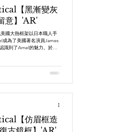
 Color : Matte Black / Black
Optical【黑漸變灰
atsapp即時向店員查詢：
意】'AR'
 Whatsapp頻道：...
將1950年代美國大熱框架以日本職人手
el成為了美國著名演員James
認識到了Arnel的魅力。於
ret...
Optical【仿眉框造
復古鏡框】'AR'