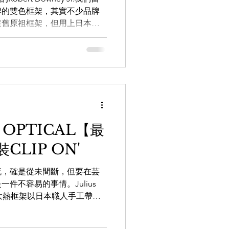
牌的雙色框架，其實不少品牌
懷舊原祖框架，但用上日本職
感及手工大大提升，今期我們
T OPTICAL【最
CLIP ON'
流，確是從未間斷，但要在芸
件不容易的事情。Julius
0年代美國大熱框架以日本職人手工帶回
美國著名演員James Dean...