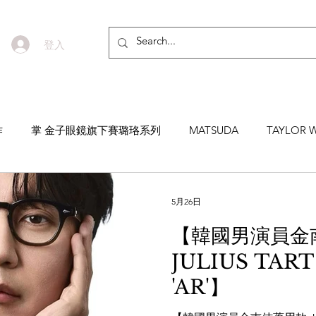
登入
作
掌 金子眼鏡旗下賽璐珞系列
MATSUDA
TAYLOR W
EYEVAN7285
MASUNAGA SINCE 1905 增永眼鏡
YEL
5月26日
【韓國男演員金
NNEN
MYKITA
MOSCOT
ZEISS
MASAHIRO 
JULIUS TART
'AR'】
TICAL
AKIRA AND SONS
DITA
10EYEVAN
T