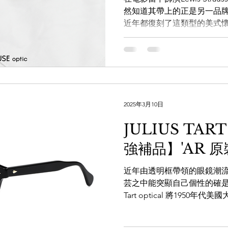
然知道其帶上的正是另一品
近年都復刻了這類型的美式
人手工製造，令整個鏡框質
推介的JULIUS TART...
2025年3月10日
JULIUS TAR
強補品】'AR 原裝
近年由透明框帶領的眼鏡潮
芸之中能突顯自己個性的確是一
Tart optical 將195
現在。在1950年代Arnel成為了