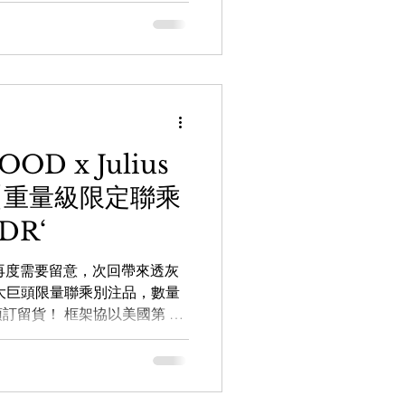
調不同，這款配色採用雙色處
層次感。 AR 是向 1950
。ARNEL 曾由傳奇影星
 Depp 佩戴而聲名大噪。 透過
s://wa.me/85256206685
ic 日本手造眼鏡專門店】
houseoptic
OD x Julius
AREHOUSE_optic
al 【重量級限定聯乘
m.hk 銅鑼灣店： 銅鑼灣白沙道18號
尖沙咀店： 九龍尖沙咀梳士巴利道
DR‘
粉絲再度需要留意，次回帶來透灰
大巨頭限量聯乘別注品，數量
留貨！ 框架協以美國第 32
ano Roosevelt）來命名，用上
臂，感覺粗獷及富有質感，而
橙色龜甲，現在橙色龜甲比白
著六十年代古著風格的朋友自