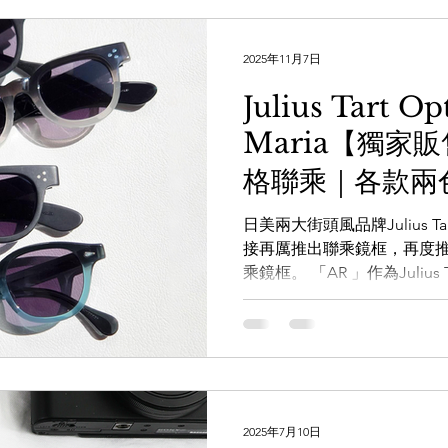
然會懂得欣賞。 指定尺碼：48-
店員查詢： https://wa.me/mes
2025年11月7日
WAREHOUSE optic 日
www.facebook.com/theWA
Julius Tart Op
www.instagram.com/the_W
Maria【獨家
www.thewarehouse.co
一樓 電話：2882 5488 
格聯乘｜各款兩色
K11商場G14號鋪 電話：3575 
'FDR'
日美兩大街頭風品牌Julius Tart O
接再厲推出聯乘鏡框，再度推出
乘鏡框。 「AR 」作為Julius 
入 Wacko Maria 標誌
色兩種獨樹一格的配色，為
「FDR 」以美國第 32 任總統羅斯
Roosevelt）來命名，用
感覺粗獷及富有質感，而今
漸層色，喜愛古著六十年代
2025年7月10日
賞。 「AR 」 Size: 46-22 Color 