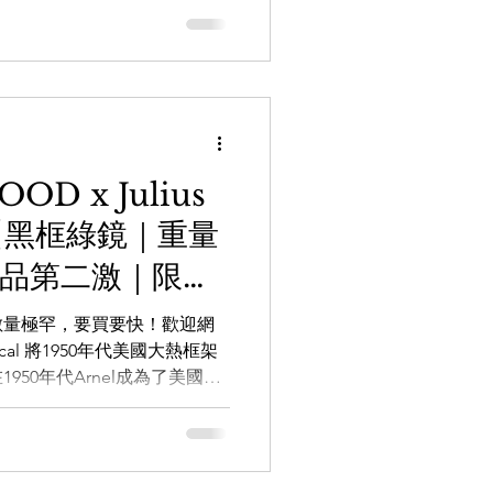
OD x Julius
al 【黑框綠鏡｜重量
注品第二激｜限量
貨】’AR‘
數量極罕，要買要快！歡迎網
ptical 將1950年代美國大熱框架
50年代Arnel成為了美國著
用款式，也讓大眾認識到了Arnel