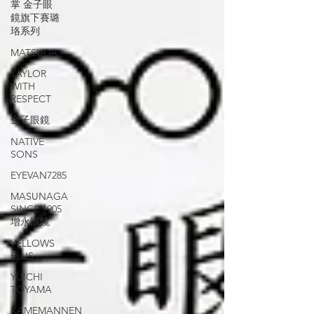
掌 金子眼
鏡旗下賽璐
珞系列
MATSUDA
TAYLOR
WITH
RESPECT
金子眼鏡
NATIVE
SONS
EYEVAN7285
MASUNAGA
SINCE 1905
增永眼鏡
YELLOWS
PLUS
YUICHI
TOYAMA
KAMEMANNEN