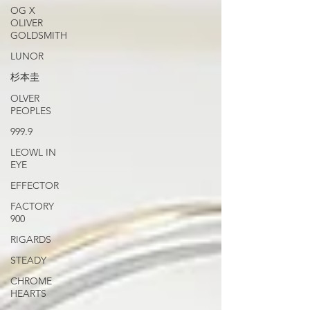
OG X
OLIVER
GOLDSMITH
LUNOR
杉本圭
OLVER
PEOPLES
999.9
LEOWL IN
EYE
EFFECTOR
FACTORY
900
RIGARDS
STEADY
CHROME
HEARTS