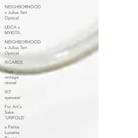
NEIGHBORHOOD
x Julius Tart
Optical
LEICA x
MYKITA
NEIGHBORHOOD
x Julius Tart
Optical
RIGARDS
True
vintage
revival
XIT
eyewear
For Art's
Sake
'UNFOLD'
a Petite
Lunette