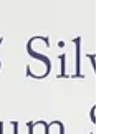
鏡不只是看清世界的工具，更是彰顯個人品味的靈
魂配件。」 金子眼鏡堅持在自家工廠
「BACKSTAGE」由職人經由多道工序手工拋光、組
裝，這份藏在細節裡的精準度與職人靈魂，唯有親
自試戴才能深刻體會。 歡迎蒞臨門市親身感受 KM-
66L