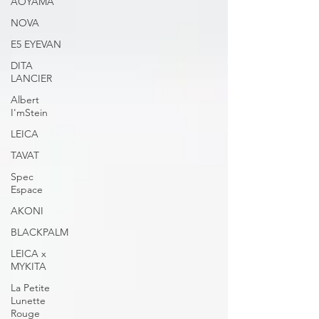
AOYAMA
NOVA
E5 EYEVAN
DITA
LANCIER
Albert
I'mStein
LEICA
TAVAT
Spec
Espace
AKONI
BLACKPALM
LEICA x
MYKITA
La Petite
Lunette
Rouge