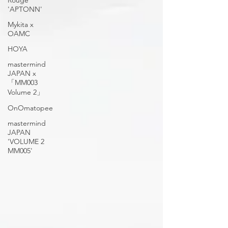
Rouge
'APTONN'
Mykita x
OAMC
HOYA
mastermind
JAPAN x
「MM003
Volume 2」
OnOmatopee
mastermind
JAPAN
'VOLUME 2
MM005'