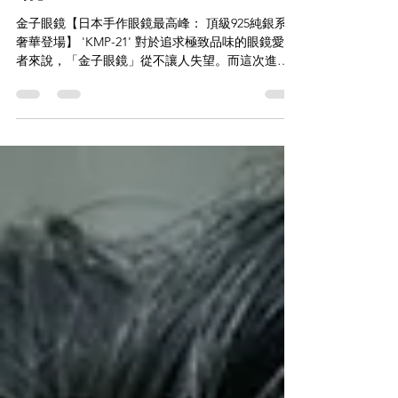
金子眼鏡【日本手作眼鏡最高
峰： 頂級925純銀系列奢華登
場】'KMP-21'
金子眼鏡【日本手作眼鏡最高峰： 頂級925純銀系列
奢華登場】 'KMP-21' 對於追求極致品味的眼鏡愛好
者來說，「金子眼鏡」從不讓人失望。而這次進駐
的 KMP-21，更是將日本鯖江的傳統手作工藝，推向
了頂級奢華的新高度！ 完美融合：板材透亮感 ╳
925 純銀奢華質感 KMP 系列作為金子眼鏡的 925
Silver Premium Series，最迷人之處就在於其流暢的
複合材質工藝。 低調奢華的內斂藍灰： 鏡框採用帶
有清透感的灰藍調複合板材（GYBR），在不同光線
下折射出如琉璃般深邃的迷人光澤，優雅且極具辨
識度。 經典 925 純銀細節： 鏡腳與鉸鏈處精緻點綴
的 925 純銀部件，隨著配戴時間的洗練，會展現出
獨一無二的銀器光澤，是懂看的人一眼就能認出的
高階品味。 亞洲專屬舒適設定： 經典的威靈頓框型
（Wellington），搭配精緻的鈦金屬金屬鼻托與中
樑，不僅完美修飾臉型，更帶來極佳的輕量化與穩
定配戴感。 不論是日常職行的專業俐落，還是假日