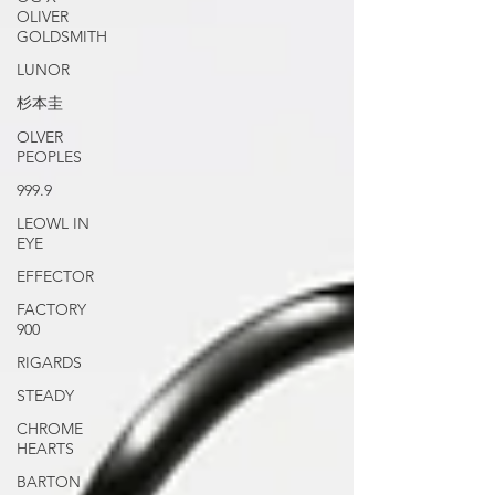
OLIVER
GOLDSMITH
LUNOR
杉本圭
OLVER
PEOPLES
999.9
LEOWL IN
EYE
EFFECTOR
FACTORY
900
RIGARDS
STEADY
CHROME
HEARTS
BARTON