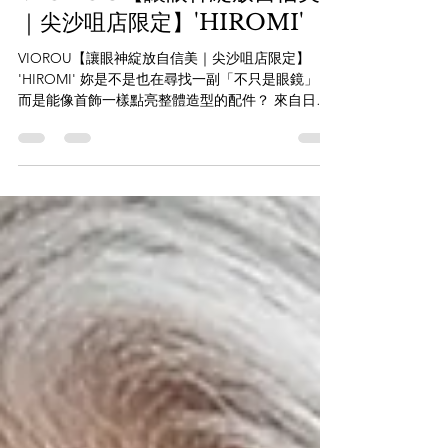
5月21日
VIOROU【讓眼神綻放自信美
｜尖沙咀店限定】'HIROMI'
VIOROU【讓眼神綻放自信美｜尖沙咀店限定】
'HIROMI' 妳是不是也在尋找一副「不只是眼鏡」，
而是能像首飾一樣點亮整體造型的配件？ 來自日本
設計師小野寺慎吾之手，Viorou 的經典型號 Hiromi
絕對會讓妳一眼心動！ 為什麼 HIROMI 讓人愛不釋
手？ Viorou 最具代表性的「鈦金屬編織」中樑與鏡
腳，細膩如工藝品，打破金屬眼鏡冰冷的刻板印
象，為臉部增添立體層次感。 修飾臉型的「皇冠圓
框」：HIROMI 採用優雅的 Crown Panto (皇冠圓框)
設計，平緩的頂部能平衡亞洲人的面部輪廓，視覺
上更顯臉小，且自帶一種聰穎、溫柔的氣質。 繽紛
大膽的配色：不同於一般眼鏡的沉悶，HIROMI 擅長
利用對比色撞色，讓妳在低頭或側臉的瞬間，都能
閃耀出迷人的光影。 極致舒適的配戴感：純鈦材質
輕盈無負擔，特殊的編織結構提供極佳彈性，即使
長時間配戴也不容易感到壓迫。 適合這樣的妳： 追