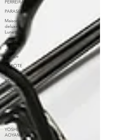
PERREIRA
PARASITE
Maison
deluxe
Lunettes
AIRFLY
Spec
Espace
CAPOTE
LUCAS de
STAEL
TOKIWA
made
KEARNY
Freddie
Wood
YOSHINORI
AOYAMA