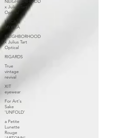
NEIGHBORHOOD
x Julius Tart
Optical
LEICA x
MYKITA
NEIGHBORHOOD
x Julius Tart
Optical
RIGARDS
True
vintage
revival
XIT
eyewear
For Art's
Sake
'UNFOLD'
a Petite
Lunette
Rouge