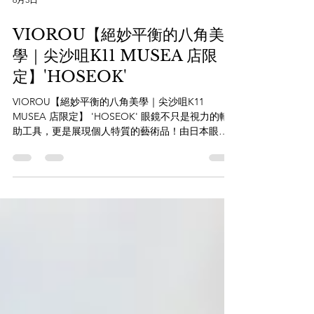
6月3日
VIOROU【絕妙平衡的八角美
學｜尖沙咀K11 MUSEA 店限
定】'HOSEOK'
VIOROU【絕妙平衡的八角美學｜尖沙咀K11
MUSEA 店限定】 'HOSEOK' 眼鏡不只是視力的輔
助工具，更是展現個人特質的藝術品！由日本眼鏡
設計鬼才小野寺慎吾 (Shingo Onodera) 創立的品牌
VioRou，始終堅持「色彩能改變一個人的形象」。
今天特別要為大家推薦的是來自 "B"asic 系列 的經
典之作 —— Hoseok。 獨特設計亮點：精緻八角框
型：以八角形 (Octagon) 為中心設計，在圓潤中帶
點個性，比圓框更有神、比方框更溫柔，能完美修
飾臉部線條。 招牌 U 型中樑：微微隆起的橋樑設
計，不僅增加了立體感，更是 VioRou 充滿辨識度的
標誌性元素。玩味鏡臂末端：鏡腳末端點綴了大小
圓形設計，讓整副眼鏡從正面到側面都充滿設計巧