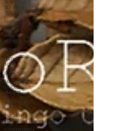
掌 金子眼鏡
旗下賽璐珞
系列
MATSUDA
TAYLOR
WITH
RESPECT
金子眼鏡
NATIVE
SONS
EYEVAN7285
MASUNAGA
SINCE 1905
增永眼鏡
YELLOWS
PLUS
YUICHI
TOYAMA
KAMEMANNEN