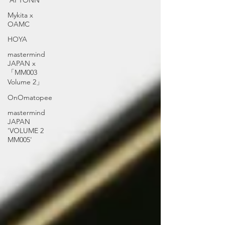
'APTONN'
Mykita x
OAMC
HOYA
mastermind
JAPAN x
「MM003
Volume 2」
OnOmatopee
mastermind
JAPAN
'VOLUME 2
MM005'