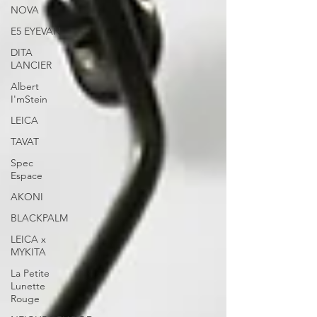
NOVA
E5 EYEVAN
DITA
LANCIER
Albert
I'mStein
LEICA
TAVAT
Spec
Espace
AKONI
BLACKPALM
LEICA x
MYKITA
La Petite
Lunette
Rouge