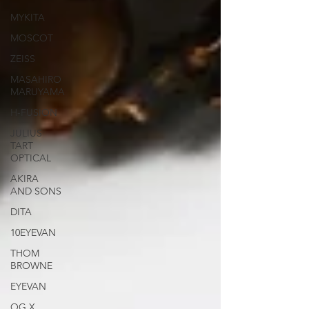
MYKITA
MOSCOT
ZEISS
MASAHIRO
MARUYAMA
H-FUSION
JULIUS
TART
OPTICAL
AKIRA
AND SONS
DITA
10EYEVAN
THOM
BROWNE
EYEVAN
OG X