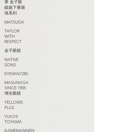
掌 金子眼
鏡旗下賽璐
珞系列
MATSUDA
TAYLOR
WITH
RESPECT
金子眼鏡
NATIVE
SONS
EYEVAN7285
MASUNAGA
SINCE 1905
增永眼鏡
YELLOWS
PLUS
YUICHI
TOYAMA
KAMEMANNEN