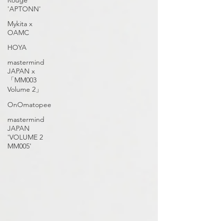
Rouge
'APTONN'
Mykita x
OAMC
HOYA
mastermind
JAPAN x
「MM003
Volume 2」
OnOmatopee
mastermind
JAPAN
'VOLUME 2
MM005'