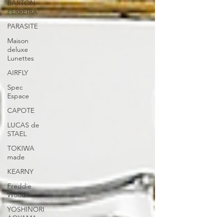
BARTON
PERREIRA
PARASITE
Maison
deluxe
Lunettes
AIRFLY
Spec
Espace
CAPOTE
LUCAS de
STAEL
TOKIWA
made
KEARNY
Freddie
Wood
YOSHINORI