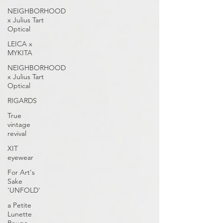
NEIGHBORHOOD
x Julius Tart
Optical
LEICA x
MYKITA
NEIGHBORHOOD
x Julius Tart
Optical
RIGARDS
True
vintage
revival
XIT
eyewear
For Art's
Sake
'UNFOLD'
a Petite
Lunette