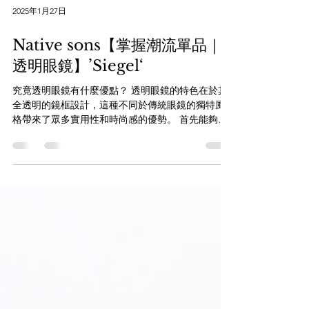
2025年1月27日
Native sons【掌握潮流單品｜
透明眼鏡】’Siegel‘
究竟透明眼鏡有什麼優點？ 透明眼鏡的特色在於其
全透明的鏡框設計，這種不同於傳統眼鏡的獨特風
格帶來了眾多實用性和時尚感的優勢。 首先能夠令
妝容獨特突顯， 透明眼鏡的鏡框透明設計使得五官
清晰可見，不受遮擋，這讓妝容更加凸顯。尤其對
於喜歡彩妝的人來說，這是一個引人注目的優點，
使眼...