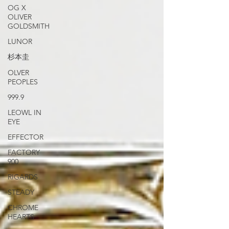
OG X
OLIVER
GOLDSMITH
LUNOR
杉本圭
OLVER
PEOPLES
999.9
LEOWL IN
EYE
EFFECTOR
FACTORY
900
RIGARDS
STEADY
CHROME
HEARTS