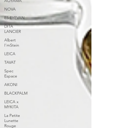
AOYAMA
NOVA
E5 EYEVAN
DITA
LANCIER
Albert
I'mStein
LEICA
TAVAT
Spec
Espace
AKONI
BLACKPALM
LEICA x
MYKITA
La Petite
Lunette
Rouge