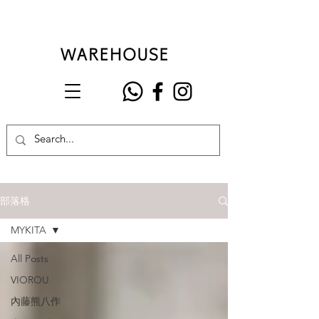
部落格
MYKITA
All Posts
VIOROU
內藤熊八作