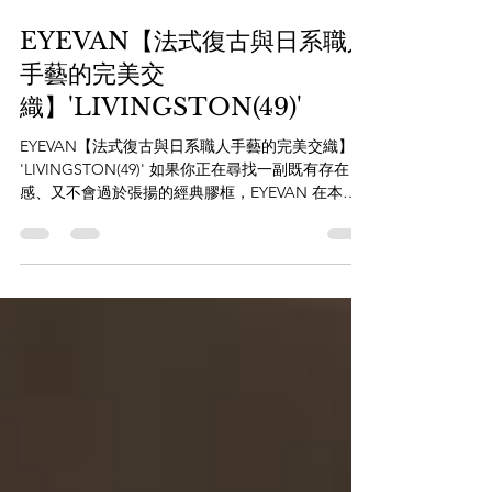
7月21日
EYEVAN【法式復古與日系職人
手藝的完美交
織】'LIVINGSTON(49)'
EYEVAN【法式復古與日系職人手藝的完美交織】
'LIVINGSTON(49)' 如果你正在尋找一副既有存在
感、又不會過於張揚的經典膠框，EYEVAN 在本季
交出的這份答卷 ── LIVINGSTON ，絕對會讓你一
眼心動。 這款作品是以 1950 年代的法式經典復古
（French Vintage）為靈魂，改良自品牌極受歡迎的
2024 春夏經典型號「Albedo」。它最迷人的地方，
在於突破了傳統框型的框架，巧妙地將 威靈頓框
（Wayfarer） 的俐落線條與 皇冠圓框（Crown
Panto） 的優雅弧度融合在一起。 值得細細品味的
職人細節： 重新調整的線條比例： 相較於前作，
LIVINGSTON 的鏡圈特別稍微加厚、加粗，勾勒出
更具現代立體感與內斂氣質的線條。 精準極致的
Sun Platinum金屬鉸鏈： 側邊庄頭部分，採用了成