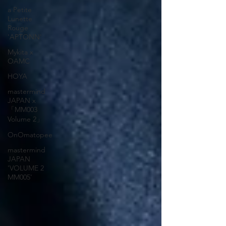
a Petite
Lunette
Rouge
'APTONN'
Mykita x
OAMC
HOYA
mastermind
JAPAN x
「MM003
Volume 2」
OnOmatopee
mastermind
JAPAN
'VOLUME 2
MM005'