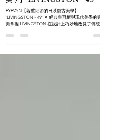
EYEVAN【著重細節的日系復古
美學】'LIVINGSTON - 49'
EYEVAN【著重細節的日系復古美學】
'LIVINGSTON - 49' ✕ 經典皇冠框與現代美學的完
美拿捏 LIVINGSTON 在設計上巧妙地改良了傳統的
Crown Panto（皇冠圓框）。上緣帶有俐落的切角線
條，下緣則保持圓潤流暢，這種設計能很好地修飾
臉型，既有厚實粗框的復古張力，又不會顯得過於
沉重或呆板。 ✕ 讓人無法抗拒的職人細節： 法式復
古鉸鏈（French Vintage Hinge）：精緻的兩點式鉚
釘設計，將鏡片上緣的線條延伸至鏡臂，細節控絕
對會一眼愛上。 隱藏式芯線工藝：透過半透明的板
料（膠框），可以看到鏡臂內層的金屬芯線刻有極
其細緻的雕花，展現出低調的奢華感。 完美的配重
與舒適度：雖然呈現出具份量感的古典美學，但經
過日本職人的嚴格調校，鏡臂的弧度與鼻墊設計都
極貼合亞洲人面部輪廓，配戴一整天也毫無負擔。
無論你是正裝打扮的商務紳士，還是偏愛復古 City
Boy 風格的潮流愛好者，EYEVAN LIVINGSTON 都