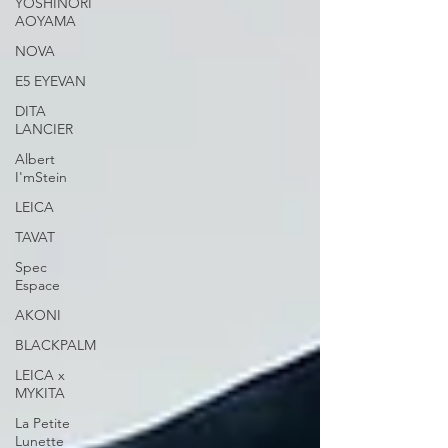
YOSHINORI
AOYAMA
NOVA
E5 EYEVAN
DITA
LANCIER
Albert
I'mStein
LEICA
TAVAT
Spec
Espace
AKONI
BLACKPALM
LEICA x
MYKITA
La Petite
Lunette