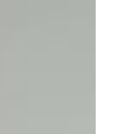
能完美融入你的日常穿搭，散發出獨特的知性氣
質。 想親身感受日本手作眼鏡的細膩質感？歡迎親
臨門市試戴，尋找最適