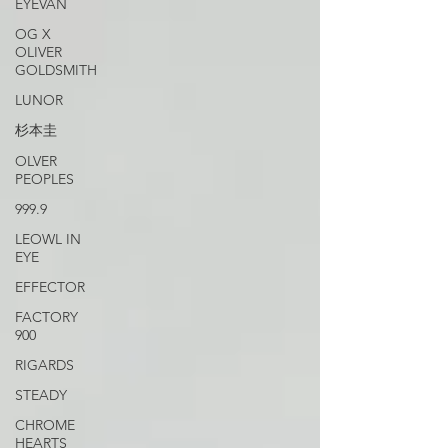
EYEVAN
OG X
OLIVER
GOLDSMITH
LUNOR
杉本圭
OLVER
PEOPLES
999.9
LEOWL IN
EYE
EFFECTOR
FACTORY
900
RIGARDS
STEADY
CHROME
HEARTS