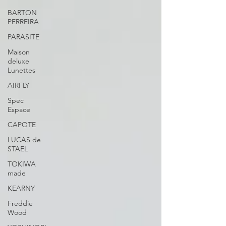
BARTON
PERREIRA
PARASITE
Maison
deluxe
Lunettes
AIRFLY
Spec
Espace
CAPOTE
LUCAS de
STAEL
TOKIWA
made
KEARNY
Freddie
Wood