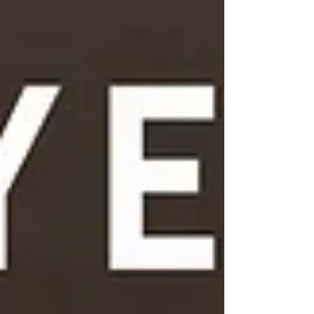
形精度極高的太陽白金金屬。經過比一般程序多出 3
倍以上 的反覆精密沖壓製程，打造出獨家設計的復
古鉚釘，低調卻在細節處瘋狂放閃。 絕美的 TORT
玳瑁色澤： 玳瑁色在沉穩的深色調中透露出細緻透
光的琥珀紋理，相較於