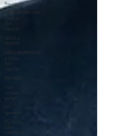
Rouge
NEIGHBORHOOD
x Julius
Tart
Optical
LEICA x
MYKITA
NEIGHBORHOOD
x Julius
Tart
Optical
RIGARDS
True
vintage
revival
XIT
eyewear
For Art's
Sake
'UNFOLD'