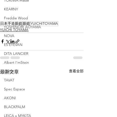
TOKIWA made
KEARNY
Freddie Wood
日本手造眼鏡
眼鏡
YUICHITOYAMA
YOSHINORI AOYAMA
YUICHI TOYAMA
NOVA
E5 EYEVAN
DITA LANCIER
Albert I'mStein
查看全部
最新文章
LEICA
TAVAT
Spec Espace
AKONI
BLACKPALM
LEICA x MYKITA