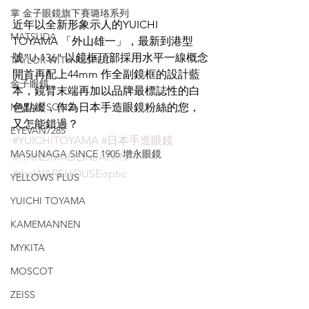
掌 金子眼鏡旗下賽璐珞系列
近年以全新形象示人的YUICHI 
MATSUDA
TOYAMA 「外山雄一」，最新到港型
號”U-136” 以鏡框頂部採用水平一線概念
TAYLOR WITH RESPECT
開首再配上44mm 作全副鏡框的設計藍
金子眼鏡
本，鏡臂末端再加以品牌最標誌性的白
NATIVE SONS
色點綴，作為日本手造眼鏡粉絲的您，
又怎能錯過？
EYEVAN7285
#YUICHITOYAMA
#日本手造眼鏡
MASUNAGA SINCE 1905 增永眼鏡
#HANDMADEINJAPAN
#theWAREHOUSEoptic
YELLOWS PLUS
YUICHI TOYAMA
KAMEMANNEN
MYKITA
MOSCOT
ZEISS