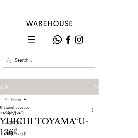
文章
All Posts
thewarehouseopt
All Posts
2022年3月24日
YUICHI TOYAMA“U-
VIOROU
136”
內藤熊八作