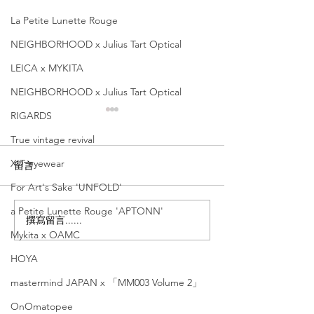
La Petite Lunette Rouge
NEIGHBORHOOD x Julius Tart Optical
LEICA x MYKITA
NEIGHBORHOOD x Julius Tart Optical
RIGARDS
True vintage revival
XIT eyewear
留言
For Art's Sake 'UNFOLD'
a Petite Lunette Rouge 'APTONN'
撰寫留言......
Yuichi Toyama【線條與
Yuichi Toy
Mykita x OAMC
律動的完美交織 ｜銅鑼灣
的優雅美學｜銅
店限定】'U-164 Reich'
定】'U-129 DF
HOYA
mastermind JAPAN x 「MM003 Volume 2」
OnOmatopee