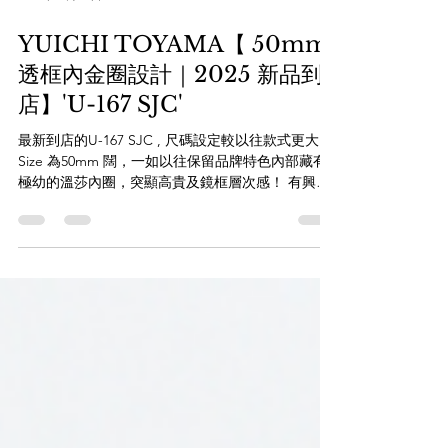
2025年10月21日
YUICHI TOYAMA【 50mm
透框內金圈設計｜2025 新品到
店】'U-167 SJC'
最新到店的U-167 SJC , 尺碼設定較以往款式更大，
Size 為50mm 闊，一如以往保留品牌特色內部藏有
極幼的溫莎內圈，突顯高貴及鏡框層次感！ 有興趣
秩朋友歡迎到銅鑼灣及尖沙咀店試戴 YUICHI
TOYAMA.的創辦人 ─ 外山雄一以自己的名字為品牌
更名。產品設計把傳統與創新二合為一，透過純粹
的設計和結構美感，從而呈現個人風格。 【the
WAREHOUSE optic】 日本手造眼鏡專門店
www.thewarehouse.com.hk
www.facebook.com/theWAREHOUSEoptic
www.instagram.com/the_WAREHOUSE_optic 「銅