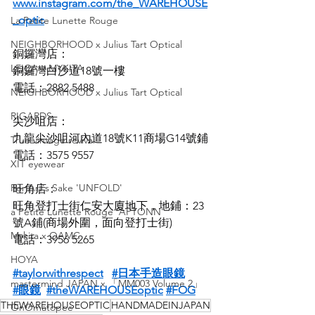
www.instagram.com/the_WAREHOUSE
_optic
La Petite Lunette Rouge
NEIGHBORHOOD x Julius Tart Optical
銅鑼灣店：
LEICA x MYKITA
銅鑼灣白沙道18號一樓
電話：2882 5488
NEIGHBORHOOD x Julius Tart Optical
RIGARDS
尖沙咀店：
九龍尖沙咀河內道18號K11商場G14號鋪
True vintage revival
電話：3575 9557
XIT eyewear
For Art's Sake 'UNFOLD'
旺角店：
旺角登打士街仁安大廈地下，地鋪：23
a Petite Lunette Rouge 'APTONN'
號A鋪(商場外圍，面向登打士街)
Mykita x OAMC
電話：3956 5265
HOYA
#taylorwithrespect
#日本手造眼鏡
mastermind JAPAN x 「MM003 Volume 2」
#眼鏡
#theWAREHOUSEoptic
#FOG
THEWAREHOUSEOPTIC
HANDMADEINJAPAN
OnOmatopee