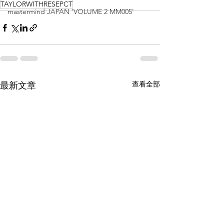
TAYLORWITHRESEPCT
mastermind JAPAN 'VOLUME 2 MM005'
查看全部
最新文章