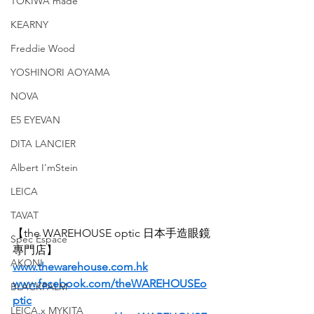
TOKIWA made
KEARNY
Freddie Wood
YOSHINORI AOYAMA
NOVA
E5 EYEVAN
DITA LANCIER
Albert I'mStein
LEICA
TAVAT
【the WAREHOUSE optic 日本手造眼鏡
Spec Espace
專門店】
AKONI
www.thewarehouse.com.hk
www.facebook.com/theWAREHOUSEo
BLACKPALM
ptic
LEICA x MYKITA