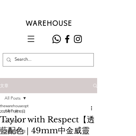
文章
All Posts
thewarehouseopt
All Posts
2025年11月10日
Taylor with Respect【透
VIOROU
藍配色｜49mm中金威靈
內藤熊八作