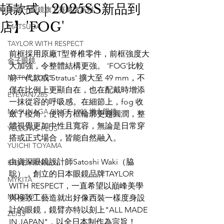
頓款式｜2025SS新品到
掌 金子眼鏡旗下賽璐珞系列
店】'FOG'
MATSUDA
TAYLOR WITH RESPECT
前框採用原廠T型脊椎零件，前框強度大
金子眼鏡
大加強，令整體結構更強。 'FOG'比較
NATIVE SONS
前一代款或'Stratus' 擴大至 49 mm，不
僅在比例上更顯自在，也在配戴時增添
EYEVAN7285
一抹從容的呼吸感。在細節上，fog 收
MASUNAGA SINCE 1905 增永眼鏡
斂了稜角，使得方框輪廓更趨圓潤，整
體視覺更加中性且寬容，無論是日常穿
YELLOWS PLUS
搭或正式場合，皆能自然融入。
YUICHI TOYAMA
由資深眼鏡設計師Satoshi Waki（脇
KAMEMANNEN
聡），創立的日本眼鏡品牌TAYLOR 
MYKITA
WITH RESPECT，一直希望以巔峰美學
MOSCOT
與極致工藝造就出好像西裝一樣度身設
計的眼鏡，鏡臂亦特以刻上"ALL MADE 
ZEISS
IN JAPAN"，以全日本制作為宗旨！