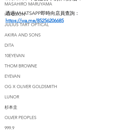
MASAHIRO MARUYAMA
透過WHATSAPP即時向店員查詢：
H-FUSION
https://wa.me/85256206685
JULIUS TART OPTICAL
AKIRA AND SONS
DITA
10EYEVAN
THOM BROWNE
EYEVAN
OG X OLIVER GOLDSMITH
LUNOR
杉本圭
OLVER PEOPLES
999.9