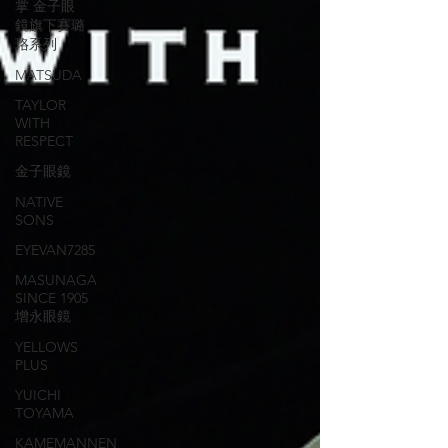
掌 金子眼
鏡旗下賽璐
珞系列
MATSUDA
TAYLOR
WITH
RESPECT
金子眼鏡
NATIVE
SONS
EYEVAN7285
MASUNAGA
SINCE 1905
增永眼鏡
YELLOWS
PLUS
YUICHI
TOYAMA
KAMEMANNEN