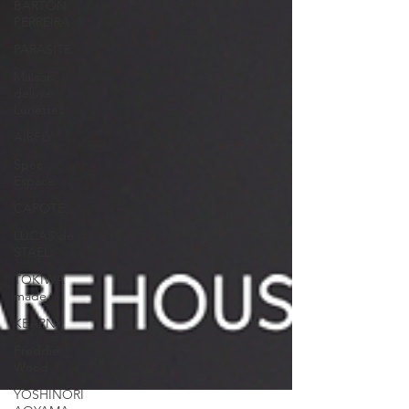
BARTON
PERREIRA
PARASITE
Maison
deluxe
Lunettes
AIRFLY
Spec
Espace
CAPOTE
LUCAS de
STAEL
TOKIWA
made
KEARNY
Freddie
Wood
YOSHINORI