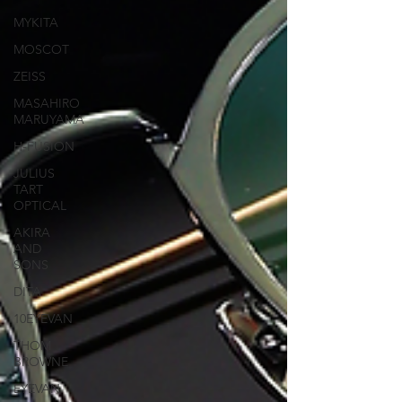
MYKITA
MOSCOT
ZEISS
MASAHIRO
MARUYAMA
H-FUSION
JULIUS
TART
OPTICAL
AKIRA
AND
SONS
DITA
10EYEVAN
THOM
BROWNE
EYEVAN