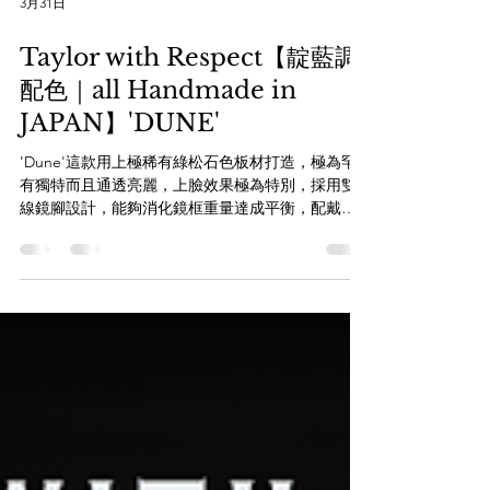
3月31日
Taylor with Respect【靛藍調
配色｜all Handmade in
JAPAN】'DUNE'
'Dune'這款用上極稀有綠松石色板材打造，極為罕
有獨特而且通透亮麗，上臉效果極為特別，採用雙S
線鏡腳設計，能夠消化鏡框重量達成平衡，配戴輕
盈又舒適。 在皇冠框型上添加平削角，整體造型就
像沙丘一樣圓潤，流線順暢。 設計師的命名是為了
向Alejandro Jodorowsky 未完成的電影《沙丘》致
敬。 Size: 47□21-143 透過WHATSAPP即時向店員查
詢： https://wa.me/message/85256206685 【the
WAREHOUSE optic 日本手造眼鏡專門店】
www.thewarehouse.com.hk
www.facebook.com/theWAREHOUSEoptic
www.instagram.com/the_WAREHOUSE_optic 銅鑼