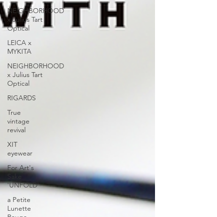
www.facebook.com/theWAREHOUSEoptic
NEIGHBORHOOD
www.instagram.com/the_WAREHOUSE_optic 銅鑼
x Julius Tart
灣店： 銅鑼灣白沙道18號一樓 電話：2882 5488 尖
Optical
沙咀店： 九龍尖沙咀河內道18號K11商場G14號鋪
LEICA x
電話：3575 9557 旺角店： 旺角登打士街仁安大廈地
MYKITA
下，鋪號：23號A鋪(商場外圍，面向登打
NEIGHBORHOOD
x Julius Tart
Optical
RIGARDS
True
vintage
revival
XIT
eyewear
For Art's
Sake
'UNFOLD'
a Petite
Lunette