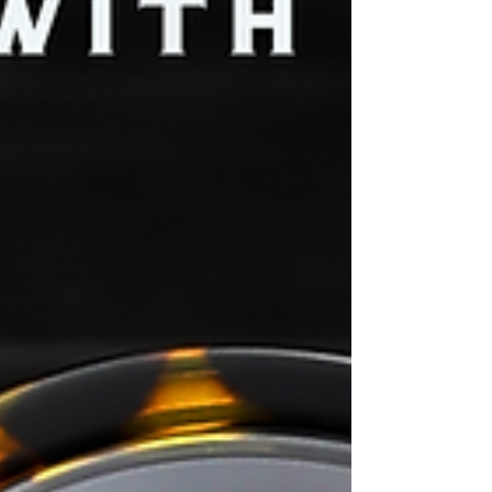
灣店： 銅鑼灣白沙道18號一樓 電話：2882 5488 尖
沙咀店： 九龍尖沙咀河內道18號K11商場G14號鋪
電話：3575 9557 旺角店： 旺角登打士街仁安大廈地
下，鋪號：23號A鋪(商場外圍，面向登打士街) 電
話：3956 5265 #tayl