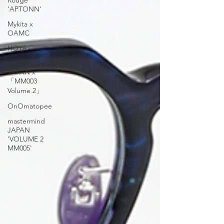
Rouge
'APTONN'
Mykita x
OAMC
HOYA
mastermind
JAPAN x
「MM003
Volume 2」
OnOmatopee
mastermind
JAPAN
'VOLUME 2
MM005'