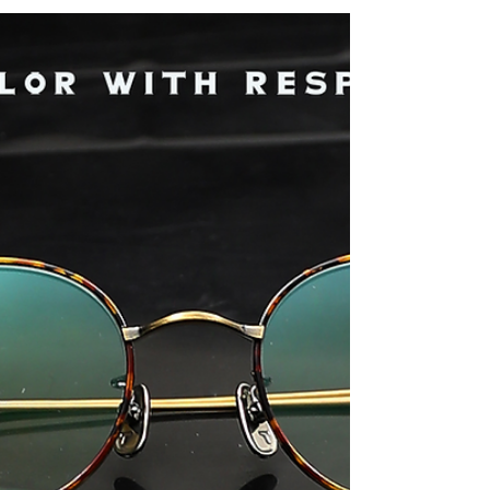
前框採用原廠T型脊椎零件，前框強度大大加強，令
整體結構更強。 'FOG'比較前一代款或'Stratus' 擴
大至 49 mm，不僅在比例上更顯自在，也在配戴時
增添一抹從容的呼吸感。在細節上，fog 收斂了稜
角，使得方框輪廓更趨圓潤，整體視覺更加中性且
寬容，無論是日常穿搭或正式場合，皆能自然融
入。 透過WHATSAPP即時向店員查詢：
https://wa.me/85256206685 【the WAREHOUSE
optic 日本手造眼鏡專門店】
www.thewarehouse.com.hk
www.facebook.com/theWAREHOUSEoptic
www.instagram.com/the_WAREHOUSE_optic 銅鑼
灣店： 銅鑼灣白沙道18號一樓 電話：2882 5488 尖
沙咀店： 九龍尖沙咀河內道18號K11商場G14號鋪
電話：3575 9557 旺角店： 旺角登打士街仁安大廈地
下，地鋪：23號A鋪(商場外圍，面向登打士街) 電
話：3956 5265 #taylorwithrespect #日本手造眼鏡 #