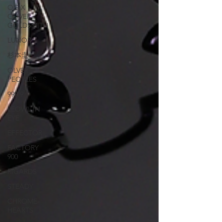
OG X
OLIVER
GOLDSMITH
LUNOR
杉本圭
OLVER
PEOPLES
999.9
LEOWL IN
EYE
EFFECTOR
FACTORY
900
RIGARDS
STEADY
CHROME
HEARTS