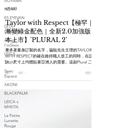
AOYAMA
NOVA
E5 EYEVAN
4月30日
DITA
Taylor with Respect【極罕｜
LANCIER
漸變綠金配色｜全新2.0加強版
Albert
I'mStein
本上市】'PLURAL 2'
LEICA
秉承著量身訂製的名字，脇聡先生主理的TAYLOR
TAVAT
WITH RESPECT的確在維持職人造工的同時，在設
Spec
計、尺寸上均體貼著亞洲人的需要。這副Plural 二代
Espace
目版本便採用壓制輪圈和獨特的鼻樑架設計，看似
雷同中金的設計但換上整副金屬製作，然而卻用上
AKONI
了品牌簽名式的S形β-Titanium鏡臂，體貼感與眾不
BLACKPALM
同之外，其獨有綠金漸變配色亦有夠經典。其他品
牌模仿不了的效果。 Size:48□20-144 透過
LEICA x
MYKITA
WHATSAPP即時向店員查詢：
https://wa.me/85256206685 【the WAREHOUSE
La Petite
optic 日本手造眼鏡專門店】
Lunette
www.thewarehouse.com.hk
Rouge