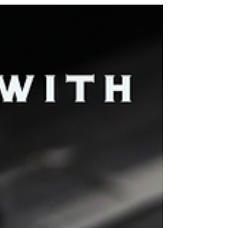
框實在十分受人喜愛。而其名字「cask」為木桶的
意思，由名字得之其設計就如木桶般圓渾巨大。 而
今次作品所選用的醋酸纖維與以往的大為不同！全
部改用晶瑩剔透的配色，令其在陽光底下都能夠折
射出美麗光芒去吸引大眾目光。每一季Taylor with
Respect的新款都不會令大家失望，每一季都在不斷
進步，非常之興幸能夠成為Taylor with Respect 官方
特許經銷商。 透過WHATSAPP即時向店員查詢：
https://wa.me/85256206685 【the WAREHOUSE
optic 日本手造眼鏡專門店】
www.thewarehouse.com.hk
www.facebook.com/theWAREHOUSEoptic
www.instagram.com/the_WAREHOUSE_optic 銅鑼
灣店： 銅鑼灣白沙道18號一樓 電話：2882 5488 尖
沙咀店： 九龍尖沙咀河內道18號K11商場G14號鋪
電話：3575 9557 旺角