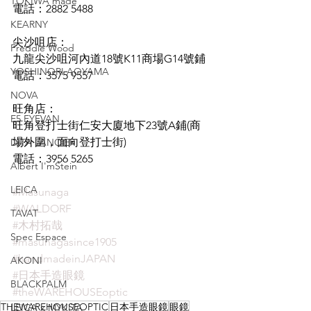
TOKIWA made
電話：2882 5488
KEARNY
尖沙咀店：
Freddie Wood
九龍尖沙咀河內道18號K11商場G14號鋪
YOSHINORI AOYAMA
電話：3575 9557
NOVA
旺角店：
E5 EYEVAN
旺角登打士街仁安大廈地下23號A鋪(商
場外圍，面向登打士街)
DITA LANCIER
電話：3956 5265
Albert I'mStein
LEICA
#Masunaga
#WALDORF
TAVAT
#木村拓哉
Spec Espace
#masunagasince1905
#handmadeinJAPAN
AKONI
#日本手造眼鏡
BLACKPALM
#theWAREHOUSEoptic
THEWAREHOUSEOPTIC
日本手造眼鏡
眼鏡
LEICA x MYKITA