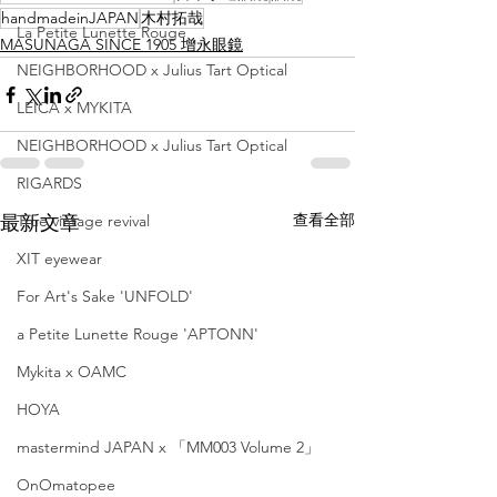
handmadeinJAPAN
木村拓哉
La Petite Lunette Rouge
MASUNAGA SINCE 1905 增永眼鏡
NEIGHBORHOOD x Julius Tart Optical
LEICA x MYKITA
NEIGHBORHOOD x Julius Tart Optical
RIGARDS
查看全部
True vintage revival
最新文章
XIT eyewear
For Art's Sake 'UNFOLD'
a Petite Lunette Rouge 'APTONN'
Mykita x OAMC
HOYA
mastermind JAPAN x 「MM003 Volume 2」
OnOmatopee