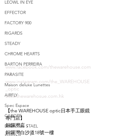
LEOWL IN EYE
EFFECTOR
FACTORY 900
RIGARDS
STEADY
CHROME HEARTS
BARTON PERREIRA
www.facebook.com/thewarehouse.com
.hk
PARASITE
www.instagram.com/the_WAREHOUSE
Maison deluxe Lunettes
_optic
AIRFLY
www.thewarehosue.com.hk
Spec Espace
【the WAREHOUSE optic日本手工眼鏡
CAPOTE
專門店】
銅鑼灣店：
LUCAS de STAEL
銅鑼灣白沙道18號一樓