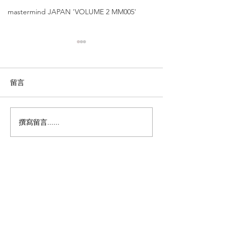
mastermind JAPAN 'VOLUME 2 MM005'
留言
撰寫留言......
Masunaga since 1905
Masunaga sinc
增永眼鏡【2025新品介紹
增永眼鏡【經典
｜百年品牌｜尖沙咀店限
｜日本國寶品
定】'NEW SWING'
牌】'AERON'