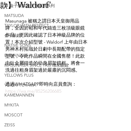
款】'Waldorf'
掌 金子眼鏡旗下賽璐珞系列
MATSUDA
Masunaga 被稱之謂日本天皇御用品
TAYLOR WITH RESPECT
牌，全因於昭和年代鑄造三枚頂級眼鏡
作品，更因此確認了日本神級品牌的位
金子眼鏡
置！本次介紹型號 - Waldorf 上年由日本
NATIVE SONS
男神木村拓哉於日劇中長期配帶的指定
EYEVAN7285
型號，令此作品瞬間在全國售罄！此款
由鈦金屬鑄造的幼身眉架鏡框，將會一
MASUNAGA SINCE 1905 增永眼鏡
洗過往粗身眉架過於嚴肅的沉悶感。
YELLOWS PLUS
透過WHATSAPP即時向店員查詢：
YUICHI TOYAMA
https://wa.me/85256206685
KAMEMANNEN
MYKITA
MOSCOT
ZEISS