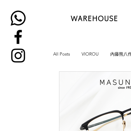
All Posts
VIOROU
內藤熊八
金子眼鏡
NATIVE SONS
YUICHI TOYAMA
KAMEMA
H-FUSION
JULIUS TART OP