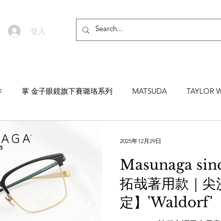
登入
作
掌 金子眼鏡旗下賽璐珞系列
MATSUDA
TAYLOR W
EYEVAN7285
MASUNAGA SINCE 1905 增永眼鏡
YEL
2025年12月29日
Masunaga si
NNEN
MYKITA
MOSCOT
ZEISS
MASAHIRO 
拓哉著用款｜尖
定】'Waldorf'
TICAL
AKIRA AND SONS
DITA
10EYEVAN
T