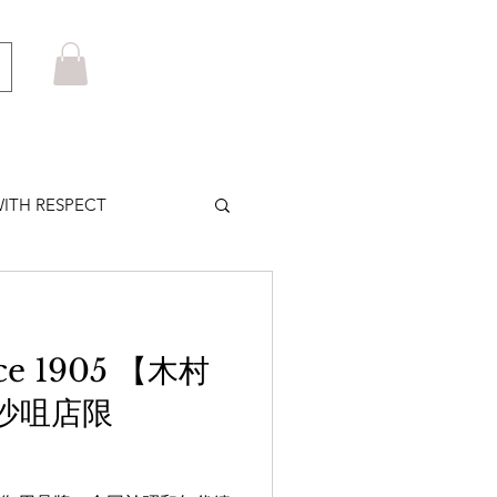
ITH RESPECT
LOWS PLUS
nce 1905 【木村
MARUYAMA
沙咀店限
HOM BROWNE