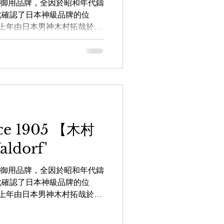
本天皇御用品牌，全因於昭和年代鑄
此確認了日本神級品牌的位
rf 上年由日本男神木村拓哉於日
9.9
LEOWL IN EYE
令此作品瞬間在全國售罄！此
鏡框，將會一洗過往粗身眉架
ATSAPP即時向店員查詢：
house.com.hk
AREHOUSE_optic
k 【the WAREHOUSE optic日本
 銅鑼灣白沙道18號一樓 電
nce 1905 【木村
 九龍尖沙咀河內道18號K11商場
dorf'
57 旺角店： 旺角登打士街仁安大廈
士街) 電話：3956 5265
本天皇御用品牌，全因於昭和年代鑄
#Masunaga #WALDORF #木村拓哉 #masunaga
此確認了日本神級品牌的位
rf 上年由日本男神木村拓哉於日
令此作品瞬間在全國售罄！此
鏡框，將會一洗過往粗身眉架