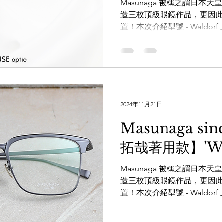
Masunaga 被稱之謂日
造三枚頂級眼鏡作品，更因
置！本次介紹型號 - Waldo
LDSMITH
LUNOR
杉本圭
OLVER PEOPLES
99
劇中長期配帶的指定型號，
款由鈦金屬鑄造的幼身眉架
過於嚴肅的沉悶感。 透過WH
https://wa.me/85256206685
www.facebook.com/theware
www.instagram.com/the_W
2024年11月21日
www.thewarehosue.com.h
手工眼鏡專門店】 銅鑼灣店：
Masunaga si
話：2882 5488 尖沙咀店：
拓哉著用款】'Wal
G14號鋪 電話：3575 95
地下23號A鋪(商場外圍，面向登打
Masunaga 被稱之謂日
造三枚頂級眼鏡作品，更因
置！本次介紹型號 - Waldo
劇中長期配帶的指定型號，
款由鈦金屬鑄造的幼身眉架