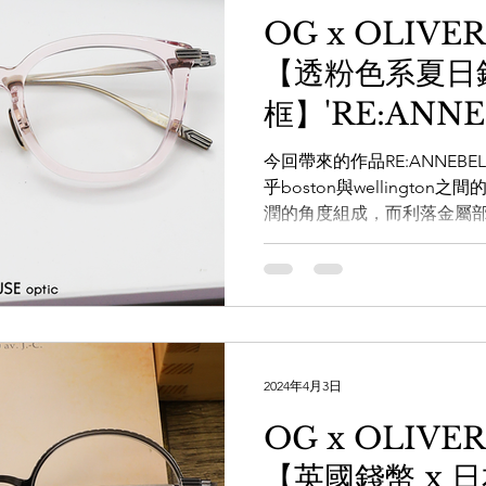
OG x OLIVE
【透粉色系夏日
框】'RE:ANNE
今回帶來的作品RE:ANNEBEL
乎boston與wellingt
潤的角度組成，而利落金屬
梯型的鉸鏈部份更可謂畫龍
粉及純透明選擇，相信夏天應該
2024年4月3日
OG x OLIVE
【英國錢幣 x 日