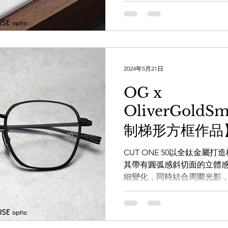
2024年5月21日
OG x
OliverGold
制梯形方框作品】'
CUT ONE 50以全鈦金屬
其帶有圓弧感斜切面的立體
細變化，同時結合周圍光影
色，光明磊落的精緻風格、
獨特的個人風格。 OG x OliverG