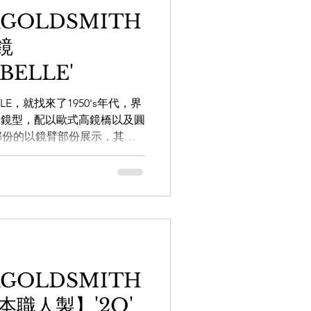
RGOLDSMITH
鏡
BELLE'
LE，就找來了1950's年代，界
on之間的鏡型，配以歐式高鏡橋以及圓
部份的以鏡臂部份展示，其中
點睛之細節所在！用色方面透
會帶一種冰...
RGOLDSMITH
本職人製】'2Q'