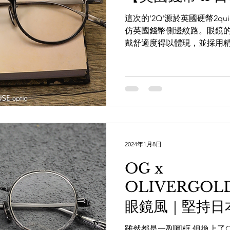
這次的'2Q'源於英國硬幣2qu
仿英國錢幣側邊紋路。眼鏡
戴舒適度得以體現，並採用
彰顯高品質。這些鏡框推薦
設計而且具有實質感的眼鏡
也能通用...
2024年1月8日
OG x
OLIVERGOL
眼鏡風｜堅持日
作】'KNITTER
雖然都是一副圓框 但換上了OG X