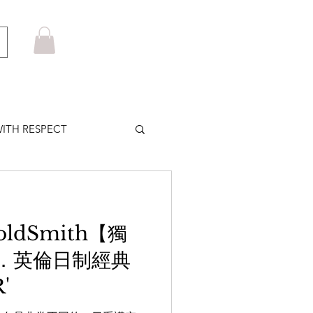
ITH RESPECT
LOWS PLUS
GoldSmith【獨
MARUYAMA
．英倫日制經典
'
HOM BROWNE