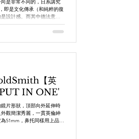
一向是非常不同的，日系講究
GE，即是文化傳承（和純粹的復
的是設計感。而其中德法意英
9.9
LEOWL IN EYE
一副MYKITA和一副
GoldSmith【英
UT IN ONE'
的鏡片形狀，頂部向外延伸時
及外觀簡潔秀麗，一貫英倫紳
為51mm，鼻托同樣用上品牌
變質的優勢和對肌膚的親和，
過了。 OG x...