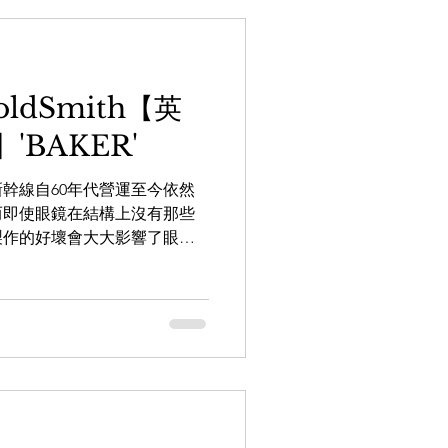
GoldSmith【英
'BAKER'
幹線自60年代營運至今依然
而即使眼鏡在結構上沒有那些
製作的好壞會大大影響了眼鏡
少海外品牌願意將自家品牌交
亦有不少客人指家日本眼鏡，