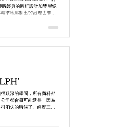
師將經典的圓框設計加雙層鏡
精準地壓制出'X'紋理去奪目
及英式高貴味道。而經過專業
不會因純粹玩味而忽略了鏡...
LPH'
個很艱深的學問，所有商科都
有公司都會盡可能延長，因為
公司消失的時候了。經歷三代
th，就嘗試以second line的手法
些喜歡斯文有品味...