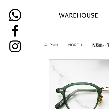
All Posts
VIOROU
內藤熊八
金子眼鏡
NATIVE SONS
YUICHI TOYAMA
KAMEMA
H-FUSION
JULIUS TART OP