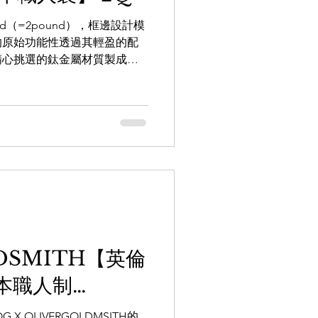
id（=2pound），框邊設計模
的原始功能性透過其輕盈的配
精心挑選的鈦金屬材質製成，
給那些正在尋找不僅具有獨特
的人士，而且即使長時間佩戴
DSMITH【英倫
本職人制
'
 OLIVERGOLDMSITH的