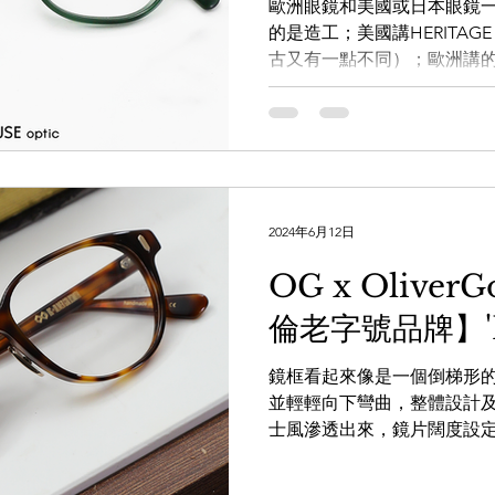
歐洲眼鏡和美國或日本眼鏡
的是造工；美國講HERITA
古又有一點不同）；歐洲講
LDSMITH
LUNOR
杉本圭
OLVER PEOPLES
99
又有自己所堅持的地方。君不見
ITALIA...
2024年6月12日
OG x Oliver
倫老字號品牌】'P
鏡框看起來像是一個倒梯形
並輕輕向下彎曲，整體設計
士風滲透出來，鏡片闊度設定
標配的鈦金屬鼻托，其不會
用來製作緊貼皮膚的鼻托就最好不