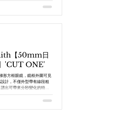
Smith【50mm日
CUT ONE'
打造梯形方框眼鏡，鏡框外圍可見
感設計，不僅外型帶有線段粗
，譜出可帶來分秒變化的特
正義凜然的風範，為你展現出
oldsmith...