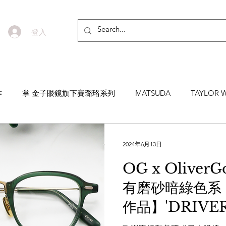
登入
作
掌 金子眼鏡旗下賽璐珞系列
MATSUDA
TAYLOR W
EYEVAN7285
MASUNAGA SINCE 1905 增永眼鏡
YEL
2024年6月13日
OG x Oliver
NNEN
MYKITA
MOSCOT
ZEISS
MASAHIRO 
有磨砂暗綠色系
作品】'DRIVER
TICAL
AKIRA AND SONS
DITA
10EYEVAN
T