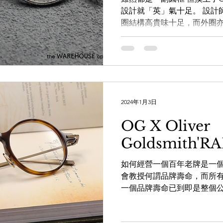
設計就「英」氣十足。 設計
圈結構高貴味十足，而外圈亦
示人，就此揉合出日式手工
的日本生產線去完成作品就絕
2024年1月3日
OG X Oliver
Goldsmith'RA
如何經營一個百年老牌是一
會教授何謂品牌壽命，而所
一個品牌壽命已到即是整個
的英式鼻祖Oliver Goldsmi
來豐富品牌本身的款式，廣納那