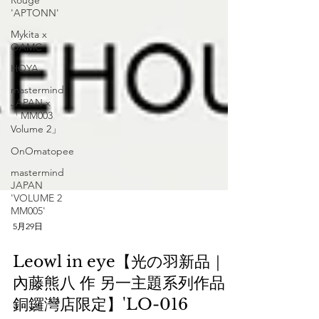
Rouge
'APTONN'
Mykita x
OAMC
HOYA
mastermind
JAPAN x
「MM003
Volume 2」
OnOmatopee
mastermind
JAPAN
'VOLUME 2
MM005'
5月29日
Leowl in eye【光の羽新品｜
內藤熊八 作 另一主題系列作品｜