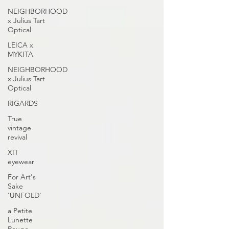
NEIGHBORHOOD
x Julius Tart
Optical
LEICA x
MYKITA
NEIGHBORHOOD
x Julius Tart
Optical
RIGARDS
True
vintage
revival
XIT
eyewear
For Art's
Sake
'UNFOLD'
a Petite
Lunette