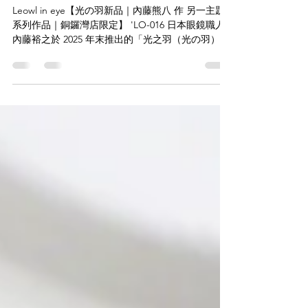
銅鑼灣店限定】'LO-016
Leowl in eye【光の羽新品｜內藤熊八 作 另一主題
系列作品｜銅鑼灣店限定】 'LO-016 日本眼鏡職人
內藤裕之於 2025 年末推出的「光之羽（光の羽）」
系列壓軸作品。此型號延續品牌以「貓頭鷹」為靈
感的森林系風格，並在工藝細節與尺寸上進行了全
新升級。 LO-016 以貓頭鷹的羽翼為靈感，將細膩的
羽毛線條轉化為鏡框上的雕花鏤空鈦金屬結構。鏡
框結合了金屬結構與雙色夾層板材（Acetate），營
造出宛如真實羽翼般的光影層次感。採用全新設計
的簡約鼻橋，結構更加輕盈且充滿靈動感。鏡圈後
方設有網狀金屬支架，既增加視覺層次，又能穩固
鏡架、防止變形。 LEOWL IN EYE 新款系列現於銅
鑼灣店有售，有興趣朋友歡迎到店試戴。 透過
WHATSAPP即時向店員查詢：
https://wa.me/85256206685 【the WAREHOUSE
optic日本手工眼鏡專門店】
www.facebook.com/theWAREHOUSEoptic
www.instagram.com/the_WAREHOUSE_optic
www.thewarehosu