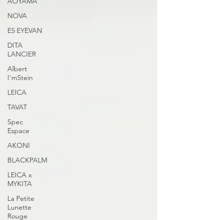
AOYAMA
NOVA
E5 EYEVAN
DITA
LANCIER
Albert
I'mStein
LEICA
TAVAT
Spec
Espace
AKONI
BLACKPALM
LEICA x
MYKITA
La Petite
Lunette
Rouge