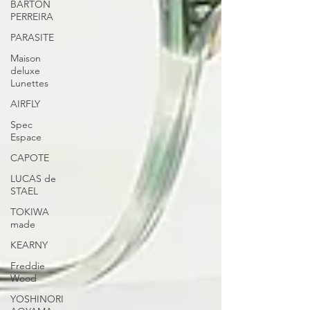
BARTON
PERREIRA
PARASITE
Maison
deluxe
Lunettes
AIRFLY
Spec
Espace
CAPOTE
LUCAS de
STAEL
TOKIWA
made
KEARNY
Freddie
Wood
YOSHINORI