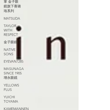
掌 金子眼
鏡旗下賽璐
珞系列
MATSUDA
TAYLOR
WITH
RESPECT
金子眼鏡
NATIVE
SONS
EYEVAN7285
MASUNAGA
SINCE 1905
增永眼鏡
YELLOWS
PLUS
YUICHI
TOYAMA
KAMEMANNEN