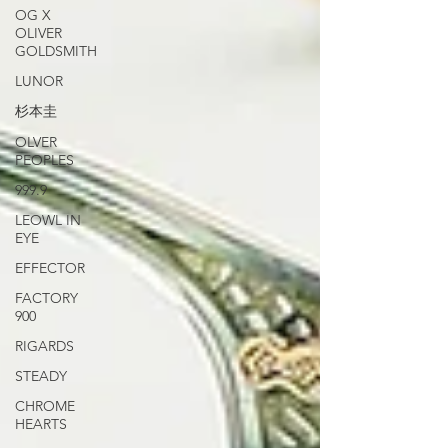
OG X
OLIVER
GOLDSMITH
LUNOR
杉本圭
OLVER
PEOPLES
999.9
LEOWL IN
EYE
EFFECTOR
FACTORY
900
RIGARDS
STEADY
CHROME
HEARTS