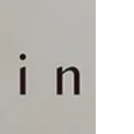
作品。 品牌名稱結合了「Leopard」（豹）的敏銳
與「Owl」（貓頭鷹）的智慧。LO-017 以貓頭鷹的
羽翼紋理為靈感，將羽毛的細膩感轉化為鏡框設
計。 採用雕花鏤空的鈦金屬結構，搭配雙色板材
（Acetate），營造出如同真實羽翼般的立體光影效
果。 而鼻橋處雕刻有類似古文明的圖騰，展現細膩
的金工技術。 LEOWL IN EYE 新款系列現於銅鑼灣
店有售，有興趣朋友歡迎到店試戴。 透過
WHATSAPP即時向店員查詢：
https://wa.me/85256206685 【the WAREHOUSE
optic日本手工眼鏡專門店】
www.facebook.com/theWAREHOUSEoptic
www.instagram.com/the_WAREHO