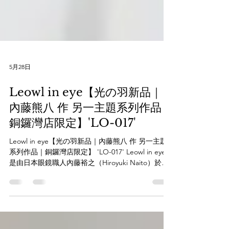
5月28日
Leowl in eye【光の羽新品｜
內藤熊八 作 另一主題系列作品｜
銅鑼灣店限定】'LO-017'
Leowl in eye【光の羽新品｜內藤熊八 作 另一主題
系列作品｜銅鑼灣店限定】 'LO-017' Leowl in eye」
是由日本眼鏡職人內藤裕之（Hiroyuki Naito）於
2022 年創立的手工眼鏡品牌。其型號 LO-017（屬於
「光の羽」系列）是該品牌在 2025 年末推出的重點