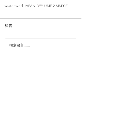
mastermind JAPAN 'VOLUME 2 MM005'
留言
撰寫留言......
Leowl in eye【光の羽新
Leowl in ey
品｜內藤熊八 作 另一主題
翼」｜內藤熊八 
系列作品｜銅鑼灣店限
題系列作品｜銅
定】'LO-017'
定】'LO-012'