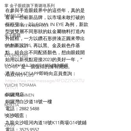
掌 金子眼鏡旗下賽璐珞系列
在參與手造眼鏡界中的這些年，真的是
MATSUDA
看著一些嶄新品牌，以市場未敢打破的
框框登出，以LEOWL IN EYE 為例，新款
TAYLOR WITH RESPECT
型號雙層不同形狀的鈦金屬物料打造內
金子眼鏡
外鏡框，一方以鑽石形拼湊正圓來帶出
NATIVE SONS
的創新設計，再以黑、金及銀色作基
點，組合出不同配搭顏色，想由眼鏡開
EYEVAN7285
始用以新視點迎接2023的美好一年，”
MASUNAGA SINCE 1905 增永眼鏡
LO-05” 是一個值得的擁有開始。
透過WHATSAPP即時向店員查詢：
YELLOWS PLUS
https://wa.me/message/4FDZ27OXTU
YUICHI TOYAMA
WYO1
銅鑼灣店：
KAMEMANNEN
銅鑼灣白沙道18號一樓
MYKITA
電話：2882 5488
MOSCOT
尖沙咀店：
九龍尖沙咀河內道18號K11商場G14號鋪
ZEISS
電話：3575 9557