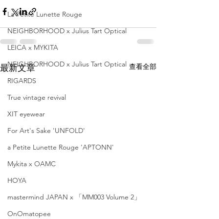
La Petite Lunette Rouge
NEIGHBORHOOD x Julius Tart Optical
LEICA x MYKITA
NEIGHBORHOOD x Julius Tart Optical
查看全部
最新文章
RIGARDS
True vintage revival
XIT eyewear
For Art's Sake 'UNFOLD'
a Petite Lunette Rouge 'APTONN'
Mykita x OAMC
HOYA
mastermind JAPAN x 「MM003 Volume 2」
OnOmatopee