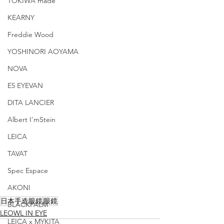
TOKIWA made
KEARNY
Freddie Wood
YOSHINORI AOYAMA
NOVA
E5 EYEVAN
DITA LANCIER
Albert I'mStein
LEICA
TAVAT
Spec Espace
AKONI
日本手造眼鏡
眼鏡
BLACKPALM
LEOWL IN EYE
LEICA x MYKITA