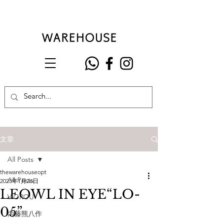
文章
All Posts
thewarehouseopt
All Posts
2023年1月26日
LEOWL IN EYE“LO-
VIOROU
05”
內藤熊八作