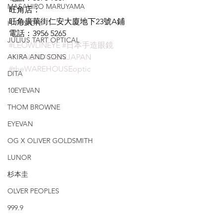
MASAHIRO MARUYAMA
旺角店：
旺角廣華街仁安大廈地下23號A鋪
H-FUSION
電話：3956 5265
JULIUS TART OPTICAL
#LEOWLINEYE
#日本手造眼鏡
AKIRA AND SONS
#HANDMADEINJAPAN
#theWAREHOUSEoptic
DITA
10EYEVAN
THOM BROWNE
EYEVAN
OG X OLIVER GOLDSMITH
LUNOR
杉本圭
OLVER PEOPLES
999.9