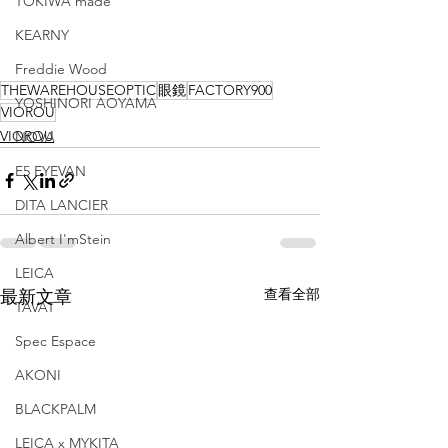
TOKIWA made
KEARNY
Freddie Wood
THEWAREHOUSEOPTIC
眼鏡
FACTORY900
YOSHINORI AOYAMA
VIOROU
VIOROU
NOVA
E5 EYEVAN
DITA LANCIER
Albert I'mStein
LEICA
查看全部
最新文章
TAVAT
Spec Espace
AKONI
BLACKPALM
LEICA x MYKITA