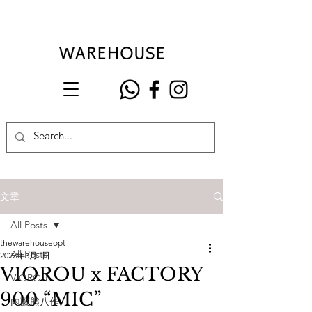
文章
All Posts
thewarehouseopt
All Posts
2022年3月1日
VIOROU x FACTORY
VIOROU
900 “MIC”
內藤熊八作