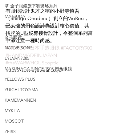
掌 金子眼鏡旗下賽璐珞系列
有眼鏡設計鬼才之稱的小野寺慎吾 
MATSUDA
（Shingo Onodera ）創立的VioRou，
已大膽的用色設計為設計核心價值，其
TAYLOR WITH RESPECT
招牌的U型鏡臂接骨設計，令整個系列當
金子眼鏡
中添注意一種時尚感。
NATIVE SONS
#VIOROU
#日本手造眼鏡
#FACTORY900
#HANDMADEINJAPAN
EYEVAN7285
#theWARWHOUSEoptic
MASUNAGA SINCE 1905 增永眼鏡
https://sow-eyewear.co.jp/
YELLOWS PLUS
YUICHI TOYAMA
KAMEMANNEN
MYKITA
MOSCOT
ZEISS