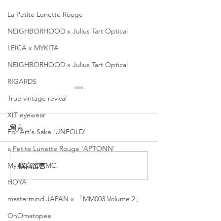
La Petite Lunette Rouge
NEIGHBORHOOD x Julius Tart Optical
LEICA x MYKITA
NEIGHBORHOOD x Julius Tart Optical
RIGARDS
True vintage revival
XIT eyewear
留言
For Art's Sake 'UNFOLD'
a Petite Lunette Rouge 'APTONN'
Mykita x OAMC
撰寫留言......
VIOROU【讓眼神綻放自
VIOROU【讓
信美｜尖沙咀店限
的色彩美學｜K1
HOYA
定】'HIROMI'
MUSEA店限
mastermind JAPAN x 「MM003 Volume 2」
定】'FERNAN
OnOmatopee