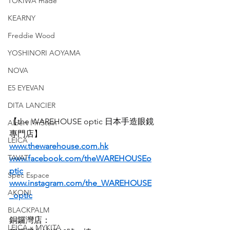
TOKIWA made
KEARNY
Freddie Wood
YOSHINORI AOYAMA
NOVA
E5 EYEVAN
DITA LANCIER
【the WAREHOUSE optic 日本手造眼鏡
Albert I'mStein
專門店】
LEICA
www.thewarehouse.com.hk
TAVAT
www.facebook.com/theWAREHOUSEo
ptic
Spec Espace
www.instagram.com/the_WAREHOUSE
AKONI
_optic
BLACKPALM
銅鑼灣店：
LEICA x MYKITA