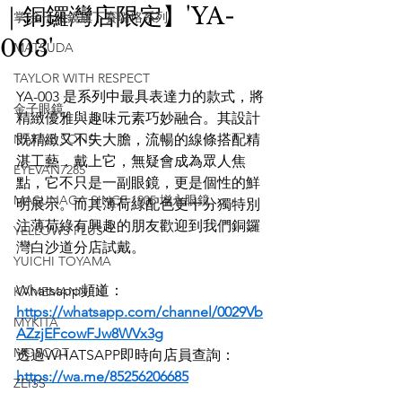
｜銅鑼灣店限定】'YA-
掌 金子眼鏡旗下賽璐珞系列
003'
MATSUDA
TAYLOR WITH RESPECT
YA-003 是系列中最具表達力的款式，將
金子眼鏡
精緻優雅與趣味元素巧妙融合。其設計
NATIVE SONS
既精緻又不失大膽，流暢的線條搭配精
湛工藝，戴上它，無疑會成為眾人焦
EYEVAN7285
點，它不只是一副眼鏡，更是個性的鮮
MASUNAGA SINCE 1905 增永眼鏡
明展示。而其薄荷綠配色更十分獨特別
注薄荷綠有興趣的朋友歡迎到我們銅鑼
YELLOWS PLUS
灣白沙道分店試戴。
YUICHI TOYAMA
Whatsapp頻道：
KAMEMANNEN
https://whatsapp.com/channel/0029Vb
MYKITA
AZzjEFcowFJw8WVx3g
MOSCOT
透過WHATSAPP即時向店員查詢：
https://wa.me/85256206685
ZEISS