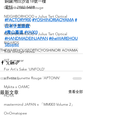
銅鑼灣白沙道18號一樓
電話：2882 5488
La Petite Lunette Rouge
NEIGHBORHOOD x Julius Tart Optical
#FACTORY900
#YOSHINORIAOYAMA
#
LEICA x MYKITA
日本手造眼鏡
#青山嘉道
#YA003
NEIGHBORHOOD x Julius Tart Optical
#HANDMADEINJAPAN
#theWAREHOU
RIGARDS
SEoptic
THEWAREHOUSEOPTIC
YOSHINORI AOYAMA
True vintage revival
XIT eyewear
For Art's Sake 'UNFOLD'
a Petite Lunette Rouge 'APTONN'
Mykita x OAMC
查看全部
最新文章
HOYA
mastermind JAPAN x 「MM003 Volume 2」
OnOmatopee