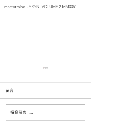
mastermind JAPAN 'VOLUME 2 MM005'
留言
撰寫留言......
Matsuda【日本職人手藝
金子眼鏡【53
的極致演繹｜銅鑼灣及尖
骨客人適用 ｜
沙咀店限定｜限量單
長至155mm】'K