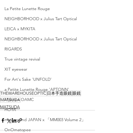
La Petite Lunette Rouge
NEIGHBORHOOD x Julius Tart Optical
LEICA x MYKITA
NEIGHBORHOOD x Julius Tart Optical
RIGARDS
True vintage revival
XIT eyewear
For Art's Sake 'UNFOLD'
a Petite Lunette Rouge 'APTONN'
THEWAREHOUSEOPTIC
日本手造眼鏡
眼鏡
Mykita x OAMC
MATSUDA
MATSUDA
HOYA
mastermind JAPAN x 「MM003 Volume 2」
OnOmatopee