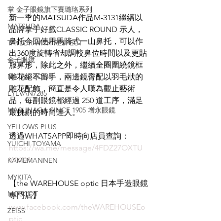
掌 金子眼鏡旗下賽璐珞系列
新一季的MATSUDA作品M-3131繼續以
MATSUDA
品牌拿手好戲CLASSIC ROUND 示人，
鼻托今回使用馬蹄式一山鼻托，可以作
TAYLOR WITH RESPECT
出360度旋轉省却調較鼻位時間以及更貼
金子眼鏡
服鼻形，除此之外，繼續全圈圍繞鏡框
NATIVE SONS
雕花絕不留手，兩邊鏡臀配以羽毛狀的
雕花配飾，簡直是令人嘆為觀止藝術
EYEVAN7285
品，每副眼鏡都經過 250 道工序，滿足
MASUNAGA SINCE 1905 增永眼鏡
最挑剔的時尚達人。
YELLOWS PLUS
透過WHATSAPP即時向店員查詢：
YUICHI TOYAMA
https://wa.me/message/4FDZ27OXTU
WYO1
KAMEMANNEN
MYKITA
【the WAREHOUSE optic 日本手造眼鏡
MOSCOT
專門店】
www.facebook.com/theWAREHOUSEo
ZEISS
ptic