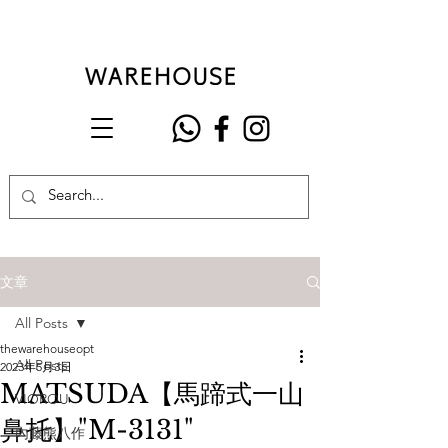
文章
All Posts
thewarehouseopt
All Posts
2023年5月3日
MATSUDA【馬蹄式一山
VIOROU
鼻托】"M-3131"
內藤熊八作