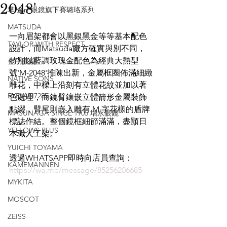
2048'
掌 金子眼鏡旗下賽璐珞系列
MATSUDA
一向眉架都會以黑銀黑金等等基本配色
TAYLOR WITH RESPECT
設計，而Matsuda廠方確實與別不同，
特別以藍調玫瑰金配色為經典大熱型
金子眼鏡
號'M-2048'推陳出新，金屬框圈佈滿細緻
NATIVE SONS
雕花，中樑上沿刻有立體花紋並加以著
EYEVAN7285
色處理，而鏡臂鑲嵌立體箭形金屬裝飾
點綴，臂尾則嵌入雕有 M 字花樣的盾牌
MASUNAGA SINCE 1905 增永眼鏡
標誌作結。整個鏡框細節滿滿，盡顥日
YELLOWS PLUS
本職人工架。
YUICHI TOYAMA
透過WHATSAPP即時向店員查詢：
KAMEMANNEN
https://wa.me/message/85256206685
MYKITA
MOSCOT
ZEISS