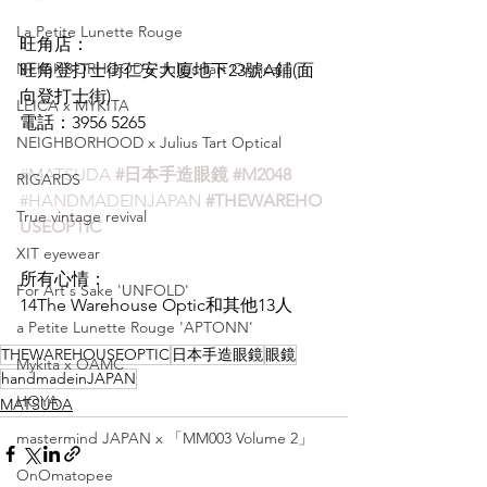
La Petite Lunette Rouge
旺角店：
NEIGHBORHOOD x Julius Tart Optical
旺角登打士街仁安大廈地下23號A鋪(面
向登打士街)
LEICA x MYKITA
電話：3956 5265
NEIGHBORHOOD x Julius Tart Optical
#MATSUDA
#日本手造眼鏡
#M2048
RIGARDS
#HANDMADEINJAPAN
#THEWAREHO
True vintage revival
USEOPTIC
XIT eyewear
所有心情：
For Art's Sake 'UNFOLD'
14
The Warehouse Optic和其他13人
a Petite Lunette Rouge 'APTONN'
THEWAREHOUSEOPTIC
日本手造眼鏡
眼鏡
Mykita x OAMC
handmadeinJAPAN
HOYA
MATSUDA
mastermind JAPAN x 「MM003 Volume 2」
OnOmatopee