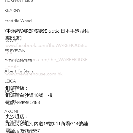
TOKIWA made
KEARNY
Freddie Wood
YOSHINORI AOYAMA
【the WAREHOUSE optic 日本手造眼鏡
專門店】
NOVA
www.facebook.com/theWAREHOUSEo
E5 EYEVAN
ptic
www.instagram.com/the_WAREHOUSE
DITA LANCIER
_optic
Albert I'mStein
www.thewarehouse.com.hk
LEICA
銅鑼灣店：
TAVAT
銅鑼灣白沙道18號一樓
Spec Espace
電話：2882 5488
AKONI
尖沙咀店：
BLACKPALM
九龍尖沙咀河內道18號K11商場G14號鋪
電話：3575 9557
LEICA x MYKITA