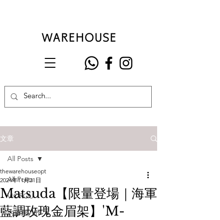
文章
All Posts
thewarehouseopt
All Posts
2024年11月21日
Matsuda【限量登場｜海軍
VIOROU
藍調玫瑰金眉架】'M-
內藤熊八作