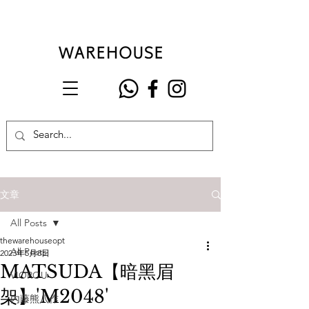
文章
All Posts
thewarehouseopt
All Posts
2023年5月8日
MATSUDA【暗黑眉
VIOROU
架】'M2048'
內藤熊八作