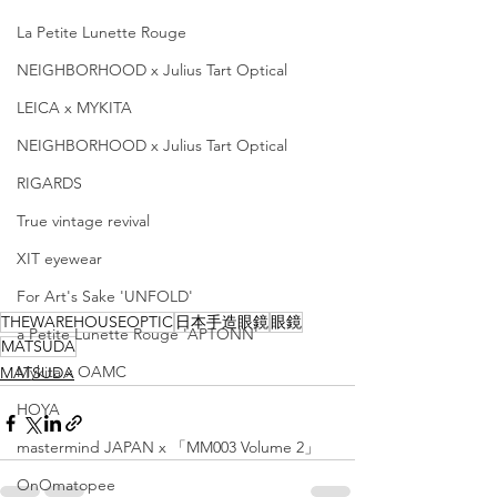
La Petite Lunette Rouge
NEIGHBORHOOD x Julius Tart Optical
LEICA x MYKITA
NEIGHBORHOOD x Julius Tart Optical
RIGARDS
True vintage revival
XIT eyewear
For Art's Sake 'UNFOLD'
THEWAREHOUSEOPTIC
日本手造眼鏡
眼鏡
a Petite Lunette Rouge 'APTONN'
MATSUDA
Mykita x OAMC
MATSUDA
HOYA
mastermind JAPAN x 「MM003 Volume 2」
OnOmatopee