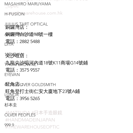
MASAHIRO MARUYAMA
_optic
www.thewarehouse.com.hk
H-FUSION
JULIUS TART OPTICAL
銅鑼灣店：
AKIRA AND SONS
銅鑼灣白沙道18號一樓
電話：2882 5488
DITA
10EYEVAN
尖沙咀店：
九龍尖沙咀河內道18號K11商場G14號鋪
THOM BROWNE
電話：3575 9557
EYEVAN
旺角店：
OG X OLIVER GOLDSMITH
旺角登打士街仁安大廈地下23號A鋪
LUNOR
電話：3956 5265
杉本圭
#MATSUDA
#日本手造眼鏡
OLVER PEOPLES
#HANDMADEINJAPAN
999.9
#THEWAREHOUSEOPTIC