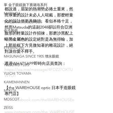
掌 金子眼鏡旗下賽璐珞系列
都說過，眉架的熱潮勢必捲土重來，然
MATSUDA
而厚重的設計未必人人啱戴，那麼輕量
化的設計便更具睇頭。看似本格十足，
TAYLOR WITH RESPECT
然而Matsuda的這副2048卻以符合亞洲
金子眼鏡
臉形的輕量設計作招徠，那磨沙黑配上
NATIVE SONS
暗黑金屬色的設定絕對是為無得輸，加
上那前框下方見微知著的雕花設計，絕
EYEVAN7285
對讓你愛不釋手。
MASUNAGA SINCE 1905 增永眼鏡
透過WHATSAPP即時向店員查詢：
YELLOWS PLUS
https://wa.me/message/4FDZ27OXTU
YUICHI TOYAMA
WYO1
KAMEMANNEN
【the WAREHOUSE optic 日本手造眼鏡
MYKITA
專門店】
MOSCOT
www.facebook.com/theWAREHOUSEo
ptic
ZEISS
www.instagram.com/the_WAREHOUSE