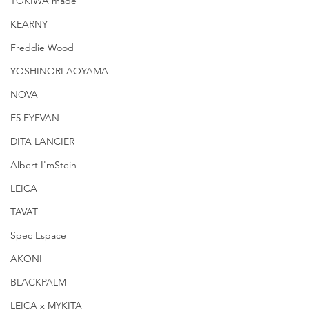
TOKIWA made
KEARNY
Freddie Wood
YOSHINORI AOYAMA
NOVA
E5 EYEVAN
DITA LANCIER
Albert I'mStein
LEICA
TAVAT
Spec Espace
AKONI
BLACKPALM
LEICA x MYKITA