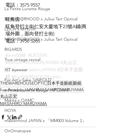
電話：3575 9557
La Petite Lunette Rouge
NEIGHBORHOOD x Julius Tart Optical
旺角店：
旺角登打士街仁安大廈地下23號A鋪(商
LEICA x MYKITA
場外圍，面向登打士街)
NEIGHBORHOOD x Julius Tart Optical
電話：3956 5265
RIGARDS
#mm0088
#DESSIN
True vintage revival
#MASAHIROMARUYAMA
#丸山正
宏
#handmadeinJAPAN
#日本手造眼
XIT eyewear
鏡
#theWAREHOUSEoptic
For Art's Sake 'UNFOLD'
THEWAREHOUSEOPTIC
日本手造眼鏡
眼鏡
handmadeinJAPAN
MASAHIROMARUYAMA
a Petite Lunette Rouge 'APTONN'
丸山正宏
Mykita x OAMC
MASAHIRO MARUYAMA
HOYA
mastermind JAPAN x 「MM003 Volume 2」
OnOmatopee