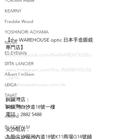
TOKIWA made
KEARNY
Freddie Wood
YOSHINORI AOYAMA
【the WAREHOUSE optic 日本手造眼鏡
NOVA
專門店】
E5 EYEVAN
www.facebook.com/theWAREHOUSEo
ptic
DITA LANCIER
www.instagram.com/the_WAREHOUSE
Albert I'mStein
_optic
www.thewarehouse.com.hk
LEICA
TAVAT
銅鑼灣店：
Spec Espace
銅鑼灣白沙道18號一樓
電話：2882 5488
AKONI
BLACKPALM
尖沙咀店：
九龍尖沙咀河內道18號K11商場G14號鋪
LEICA x MYKITA