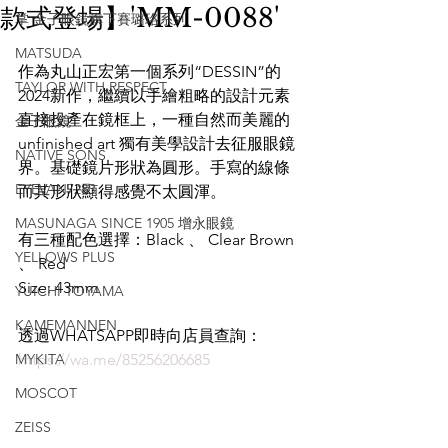
款式登場】'MM-0088'
掌 金子眼鏡旗下賽璐珞系列
MATSUDA
作為丸山正宏第一個系列“DESSIN”的
TAYLOR WITH RESPECT
2024新作，繼續以手繪粗略的設計元素
直接投產在鏡框上，一種自然而美麗的
金子眼鏡
unfinished art 獨有美學設計去征服眼鏡
NATIVE SONS
界。基礎鏡片形狀為圓形。手寫的線條
EYEVAN7285
而其形狀顯得感覺不太圓渾。
MASUNAGA SINCE 1905 增永眼鏡
有三種配色選擇：Black 、 Clear Brown 
YELLOWS PLUS
、 Red
Size: 43mm
YUICHI TOYAMA
KAMEMANNEN
透過WHATSAPP即時向店員查詢：
MYKITA
https://wa.me/85256206685
MOSCOT
ZEISS