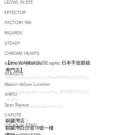
LEOWL IN EYE
EFFECTOR
FACTORY 900
RIGARDS
STEADY
CHROME HEARTS
【the WAREHOUSE optic 日本手造眼鏡
BARTON PERREIRA
專門店】
PARASITE
www.facebook.com/theWAREHOUSEo
Maison deluxe Lunettes
ptic
www.instagram.com/the_WAREHOUSE
AIRFLY
_optic
Spec Espace
www.thewarehouse.com.hk
CAPOTE
銅鑼灣店：
LUCAS de STAEL
銅鑼灣白沙道18號一樓