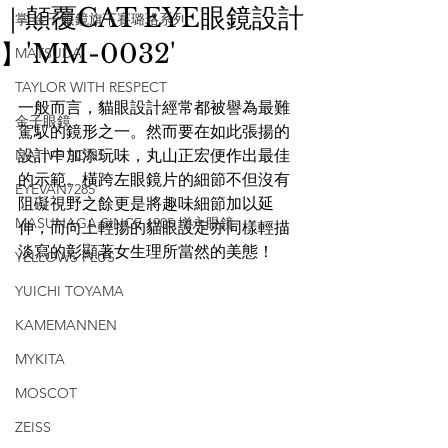
｜顛覆CAT EYE眼鏡設計
掌 金子眼鏡旗下賽璐珞系列
】'MM-0032'
MATSUDA
TAYLOR WITH RESPECT
一般而言，貓眼設計經常都被譽為最難
金子眼鏡
駕馭的鏡形之一。然而要在如此張揚的
NATIVE SONS
設計中加添玩味，丸山正宏便作出最佳
的示範。橫跨左眼鏡片的細節不但沒有
EYEVAN7285
阻礙視野之餘更是將趣味細節加以延
MASUNAGA SINCE 1905 增永眼鏡
伸，而向上輕揚的貓眼設定亦同樣輕描
淡寫的彰顯著女生理所當然的美態！
YELLOWS PLUS
YUICHI TOYAMA
KAMEMANNEN
MYKITA
MOSCOT
ZEISS