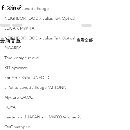
La Petite Lunette Rouge
NEIGHBORHOOD x Julius Tart Optical
LEICA x MYKITA
NEIGHBORHOOD x Julius Tart Optical
查看全部
最新文章
RIGARDS
True vintage revival
XIT eyewear
For Art's Sake 'UNFOLD'
a Petite Lunette Rouge 'APTONN'
Mykita x OAMC
HOYA
mastermind JAPAN x 「MM003 Volume 2」
OnOmatopee