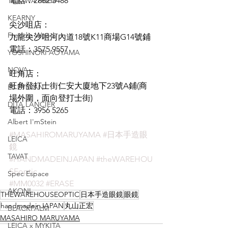
電話：2882 5488
TOKIWA made
KEARNY
尖沙咀店：
Freddie Wood
九龍尖沙咀河內道18號K11商場G14號鋪
電話：3575 9557
YOSHINORI AOYAMA
NOVA
旺角店：
旺角登打士街仁安大廈地下23號A鋪(商
E5 EYEVAN
場外圍，面向登打士街)
DITA LANCIER
電話：3956 5265
Albert I'mStein
#MASAHIROMARUYAMA
#日本手造眼
LEICA
鏡
TAVAT
#HANDMADEINJAPAN
#theWAREHOU
SEoptic
Spec Espace
#MM0032
#ERASE
AKONI
THEWAREHOUSEOPTIC
日本手造眼鏡
眼鏡
handmadeinJAPAN
丸山正宏
BLACKPALM
MASAHIRO MARUYAMA
LEICA x MYKITA