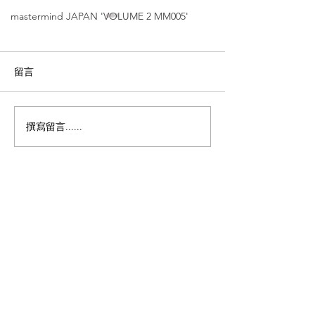
mastermind JAPAN 'VOLUME 2 MM005'
留言
撰寫留言......
MASAHIRO
MASAHIRO
MARUYAMA【未完成
MARUYAMA
的美學：當不對稱解構 遇
則的線條 ——
上珍稀「黑檀木」｜旺角
】'MM-0112
店限定】'MM-0106 黑壇
限定單品'