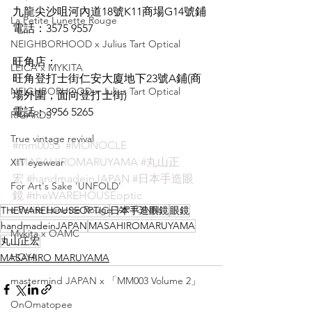
九龍尖沙咀河內道18號K11商場G14號鋪
La Petite Lunette Rouge
電話：3575 9557
NEIGHBORHOOD x Julius Tart Optical
旺角店：
LEICA x MYKITA
旺角登打士街仁安大廈地下23號A鋪(商
NEIGHBORHOOD x Julius Tart Optical
場外圍，面向登打士街)
電話：3956 5265
RIGARDS
True vintage revival
#mm0055
#MONOCLE
#MASAHIROMARUYAMA
#丸山正
XIT eyewear
宏
#handmadeinJAPAN
#日本手造眼
For Art's Sake 'UNFOLD'
鏡
#theWAREHOUSEoptic
a Petite Lunette Rouge 'APTONN'
THEWAREHOUSEOPTIC
日本手造眼鏡
眼鏡
handmadeinJAPAN
MASAHIROMARUYAMA
Mykita x OAMC
丸山正宏
HOYA
MASAHIRO MARUYAMA
mastermind JAPAN x 「MM003 Volume 2」
OnOmatopee