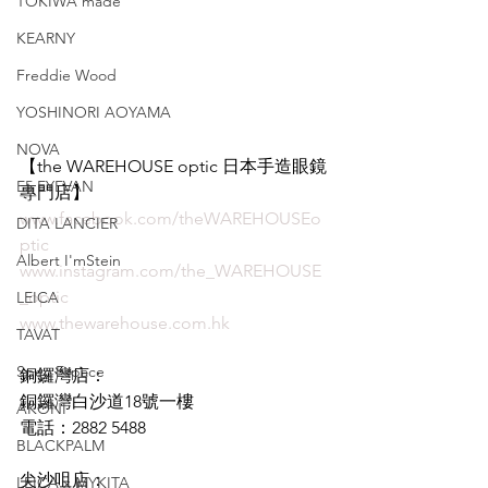
TOKIWA made
KEARNY
Freddie Wood
YOSHINORI AOYAMA
NOVA
【the WAREHOUSE optic 日本手造眼鏡
E5 EYEVAN
專門店】
www.facebook.com/theWAREHOUSEo
DITA LANCIER
ptic
Albert I'mStein
www.instagram.com/the_WAREHOUSE
_optic
LEICA
www.thewarehouse.com.hk
TAVAT
Spec Espace
銅鑼灣店：
銅鑼灣白沙道18號一樓
AKONI
電話：2882 5488
BLACKPALM
尖沙咀店：
LEICA x MYKITA