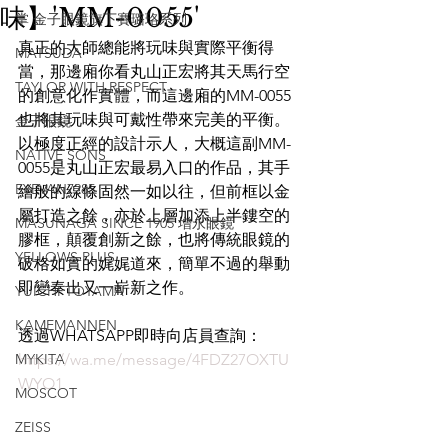
味】'MM-0055'
掌 金子眼鏡旗下賽璐珞系列
真正的大師總能將玩味與實際平衡得
MATSUDA
當，那邊廂你看丸山正宏將其天馬行空
TAYLOR WITH RESPECT
的創意化作實體，而這邊廂的MM-0055
也將其玩味與可戴性帶來完美的平衡。
金子眼鏡
以極度正經的設計示人，大概這副MM-
NATIVE SONS
0055是丸山正宏最易入口的作品，其手
EYEVAN7285
繪般的線條固然一如以往，但前框以金
屬打造之餘，亦於上層加添上半鏤空的
MASUNAGA SINCE 1905 增永眼鏡
膠框，顛覆創新之餘，也將傳統眼鏡的
YELLOWS PLUS
破格如實的娓娓道來，簡單不過的舉動
即變奏出又一嶄新之作。
YUICHI TOYAMA
KAMEMANNEN
透過WHATSAPP即時向店員查詢：
MYKITA
https://wa.me/message/4FDZ27OXTU
WYO1
MOSCOT
ZEISS