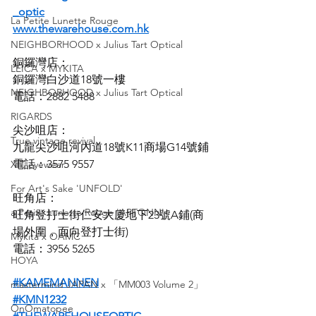
_optic
La Petite Lunette Rouge
www.thewarehouse.com.hk
NEIGHBORHOOD x Julius Tart Optical
銅鑼灣店：
LEICA x MYKITA
銅鑼灣白沙道18號一樓
NEIGHBORHOOD x Julius Tart Optical
電話：2882 5488
RIGARDS
尖沙咀店：
True vintage revival
九龍尖沙咀河內道18號K11商場G14號鋪
電話：3575 9557
XIT eyewear
For Art's Sake 'UNFOLD'
旺角店：
a Petite Lunette Rouge 'APTONN'
旺角登打士街仁安大廈地下23號A鋪(商
場外圍，面向登打士街)
Mykita x OAMC
電話：3956 5265
HOYA
#KAMEMANNEN
mastermind JAPAN x 「MM003 Volume 2」
#KMN1232
OnOmatopee