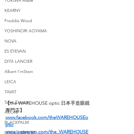
TOKIWA made
KEARNY
Freddie Wood
YOSHINORI AOYAMA
NOVA
E5 EYEVAN
DITA LANCIER
Albert I'mStein
LEICA
TAVAT
Spec Espace
【the WAREHOUSE optic 日本手造眼鏡
專門店】
AKONI
www.facebook.com/theWAREHOUSEo
BLACKPALM
ptic
www.instagram.com/the_WAREHOUSE
LEICA x MYKITA