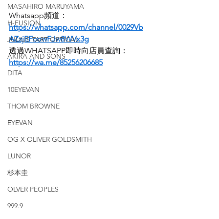
MASAHIRO MARUYAMA
Whatsapp頻道：
H-FUSION
https://whatsapp.com/channel/0029Vb
AZzjEFcowFJw8WVx3g
JULIUS TART OPTICAL
透過WHATSAPP即時向店員查詢：
AKIRA AND SONS
https://wa.me/85256206685
DITA
10EYEVAN
THOM BROWNE
EYEVAN
OG X OLIVER GOLDSMITH
LUNOR
杉本圭
OLVER PEOPLES
999.9