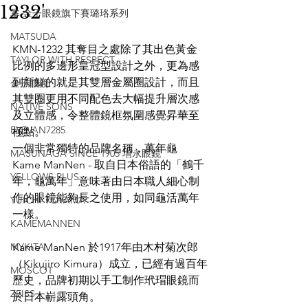
1232'
掌 金子眼鏡旗下賽璐珞系列
MATSUDA
KMN-1232 其奪目之處除了其出色黃金
TAYLOR WITH RESPECT
比例的多邊形皇冠型設計之外，更為感
到新鮮的就是其雙層金屬圈設計，而且
金子眼鏡
其雙圈更用不同配色去大幅提升層次感
NATIVE SONS
及立體感，令整體鏡框氛圍感覺昇華至
EYEVAN7285
極點。
一個非常獨特的品牌名稱，萬年龜
MASUNAGA SINCE 1905 增永眼鏡
Kame ManNen - 取自日本俗語的「鶴千
YELLOWS PLUS
年，龜萬年」意味著由日本職人細心制
作的眼鏡能夠長之使用，如同龜活萬年
YUICHI TOYAMA
一樣。
KAMEMANNEN
MYKITA
Kame ManNen 於1917年由木村菊次郎
（Kikujiro Kimura）成立，已經有過百年
MOSCOT
歷史，品牌初期以手工制作玳瑁眼鏡而
ZEISS
於日本嶄露頭角。