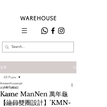
文章
All Posts
thewarehouseopt
All Posts
2025年12月2日
Kame ManNen 萬年龜
VIOROU
【注目雙圈設計】'KMN-
內藤熊八作