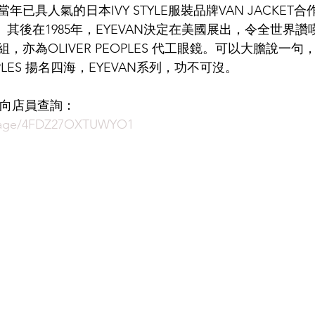
當年已具人氣的日本IVY STYLE服裝品牌VAN JACKET
N。其後在1985年，EYEVAN決定在美國展出，令全世界
LDSMITH
LUNOR
杉本圭
OLVER PEOPLES
99
亦為OLIVER PEOPLES 代工眼鏡。可以大膽說一句，OP
OPLES 揚名四海，EYEVAN系列，功不可沒。
即時向店員查詢：
ssage/4FDZ27OXTUWYO1