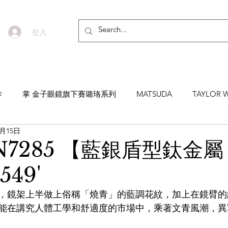
登入
作
掌 金子眼鏡旗下賽璐珞系列
MATSUDA
TAYLOR W
9月15日
EYEVAN7285
MASUNAGA SINCE 1905 增永眼鏡
YEL
N7285 【藍銀盾型鈦金屬
549'
NNEN
MYKITA
MOSCOT
ZEISS
MASAHIRO 
，鏡架上半做上俗稱「燒青」的藍調花紋，加上在鏡臂的
能在講究人體工學和舒適度的市場中，乘著文青風潮，異
TICAL
AKIRA AND SONS
DITA
10EYEVAN
T