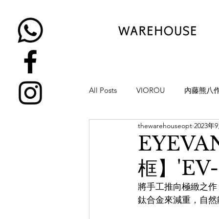
All Posts
VIOROU
內藤熊八
thewarehouseopt
2023年
金子眼鏡
NATIVE SONS
EYEVA
框】'EV-
YUICHI TOYAMA
KAMEMA
將手工推向極緻之作
鈦合金來減重，自然
H-FUSION
JULIUS TART OP