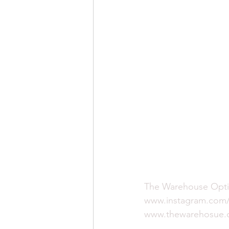
The Warehouse Opti
www.instagram.co
www.thewarehosue.