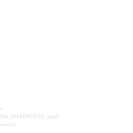
c
m/the_WAREHOUSE_optic
com.hk