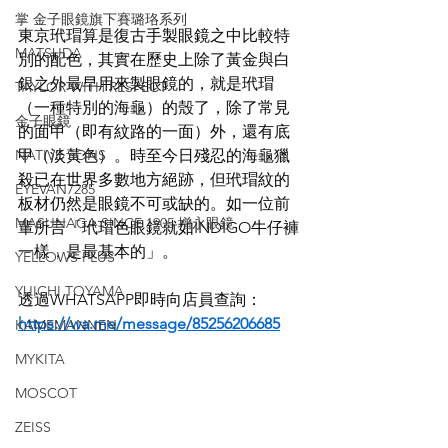
掌 金子眼鏡旗下賽璐珞系列
東京玳瑁算是復古手製眼鏡之中比較特
MATSUDA
別的配色，其實在歷史上除了黃金與白
銀之外最早用來製眼鏡的，就是玳瑁
TAYLOR WITH RESPECT
（一種特別的海龜）的殼了，除了常見
金子眼鏡
的面甲（即有紋路的一面）外，還有底
NATIVE SONS
甲（淡黃色）。時至今日殘忍的海龜獵
殺已在世界多數地方絕跡，但玳瑁紋的
EYEVAN7285
板材仍然是眼鏡不可或缺的。如一位前
MASUNAGA SINCE 1905 增永眼鏡
輩所言「玳瑁色眼鏡就如INDIGO牛仔褲
一樣，是最基本的」。
YELLOWS PLUS
YUICHI TOYAMA
透過WHATSAPP即時向店員查詢：
https://wa.me/message/85256206685
KAMEMANNEN
MYKITA
MOSCOT
ZEISS