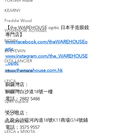
TOKIWA made
KEARNY
Freddie Wood
【the WAREHOUSE optic 日本手造眼鏡
YOSHINORI AOYAMA
專門店】
NOVA
www.facebook.com/theWAREHOUSEo
ptic
E5 EYEVAN
www.instagram.com/the_WAREHOUSE
DITA LANCIER
_optic
www.thewarehouse.com.hk
Albert I'mStein
LEICA
銅鑼灣店：
TAVAT
銅鑼灣白沙道18號一樓
電話：2882 5488
Spec Espace
AKONI
尖沙咀店：
九龍尖沙咀河內道18號K11商場G14號鋪
BLACKPALM
電話：3575 9557
LEICA x MYKITA