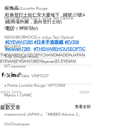
旺角店：
La Petite Lunette Rouge
旺角登打士街仁安大廈地下 , 鋪號:23號A
NEIGHBORHOOD x Julius Tart Optical
鋪(商場外圍，面向登打士街)
LEICA x MYKITA
電話：3956 5265
NEIGHBORHOOD x Julius Tart Optical
#EYEVAN7285
#日本手造眼鏡
#EV358
RIGARDS
#eyevan7285
#THEWAREHOUSEOPTIC
THEWAREHOUSEOPTIC
HANDMADEINJAPAN
True vintage revival
EYEVAN
EYEVAN7285
10eyevan
E5 EYEVAN
XIT eyewear
For Art's Sake 'UNFOLD'
a Petite Lunette Rouge 'APTONN'
Mykita x OAMC
HOYA
查看全部
最新文章
mastermind JAPAN x 「MM003 Volume 2」
OnOmatopee