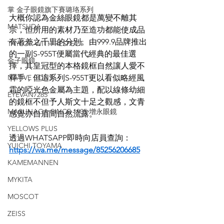
掌 金子眼鏡旗下賽璐珞系列
大概你認為金絲眼鏡都是萬變不離其
MATSUDA
宗，但所用的素材乃至造功都能使成品
有著差之千里的分別。由999.9品牌推出
TAYLOR WITH RESPECT
的一副S-955T便屬當代經典的最佳選
金子眼鏡
擇，其皇冠型的本格鏡框自然讓人愛不
NATIVE SONS
釋手，但這系列S-955T更以看似略經風
霜的啞光色金屬為主題，配以線條幼細
EYEVAN7285
的鏡框不但予人斯文十足之觀感，文青
MASUNAGA SINCE 1905 增永眼鏡
感覺亦自眉間自然流露。
YELLOWS PLUS
透過WHATSAPP即時向店員查詢：
YUICHI TOYAMA
https://wa.me/message/85256206685
KAMEMANNEN
MYKITA
MOSCOT
ZEISS