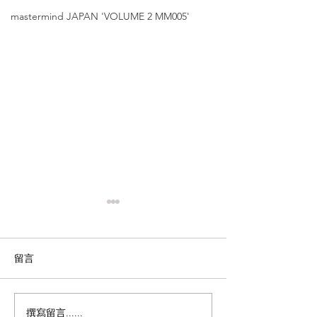
mastermind JAPAN 'VOLUME 2 MM005'
留言
撰寫留言......
Matsuda【日本職人手藝
金子眼鏡【53