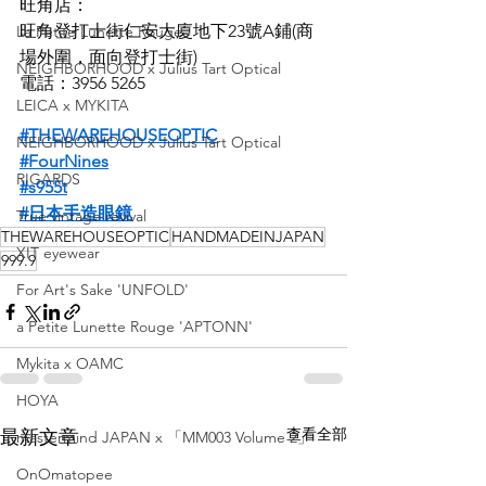
旺角店：
旺角登打士街仁安大廈地下23號A鋪(商
La Petite Lunette Rouge
場外圍，面向登打士街)
NEIGHBORHOOD x Julius Tart Optical
電話：3956 5265
LEICA x MYKITA
#THEWAREHOUSEOPTIC
NEIGHBORHOOD x Julius Tart Optical
#FourNines
RIGARDS
#s955t
#日本手造眼鏡
True vintage revival
THEWAREHOUSEOPTIC
HANDMADEINJAPAN
XIT eyewear
999.9
For Art's Sake 'UNFOLD'
a Petite Lunette Rouge 'APTONN'
Mykita x OAMC
HOYA
查看全部
最新文章
mastermind JAPAN x 「MM003 Volume 2」
OnOmatopee