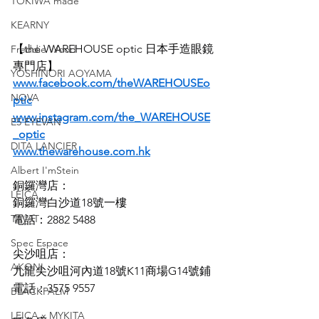
TOKIWA made
KEARNY
【the WAREHOUSE optic 日本手造眼鏡
Freddie Wood
專門店】
YOSHINORI AOYAMA
www.facebook.com/theWAREHOUSEo
NOVA
ptic
www.instagram.com/the_WAREHOUSE
E5 EYEVAN
_optic
DITA LANCIER
www.thewarehouse.com.hk
Albert I'mStein
銅鑼灣店：
LEICA
銅鑼灣白沙道18號一樓
TAVAT
電話：2882 5488
Spec Espace
尖沙咀店：
AKONI
九龍尖沙咀河內道18號K11商場G14號鋪
電話：3575 9557
BLACKPALM
LEICA x MYKITA