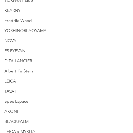
TOKIWA made
KEARNY
Freddie Wood
YOSHINORI AOYAMA
NOVA
E5 EYEVAN
DITA LANCIER
Albert I'mStein
LEICA
TAVAT
Spec Espace
AKONI
BLACKPALM
LEICA x MYKITA