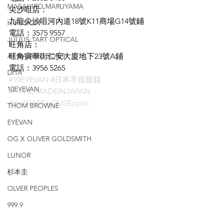
MASAHIRO MARUYAMA
尖沙咀店：
九龍尖沙咀河內道18號K11商場G14號鋪
H-FUSION
電話：3575 9557
JULIUS TART OPTICAL
旺角店：
AKIRA AND SONS
旺角廣華街仁安大廈地下23號A鋪
電話：3956 5265
DITA
#10EYEVAN
#日本手造眼鏡
10EYEVAN
#HANDMADEINJAPAN
#theWAREHOUSEoptic
THOM BROWNE
EYEVAN
OG X OLIVER GOLDSMITH
LUNOR
杉本圭
OLVER PEOPLES
999.9