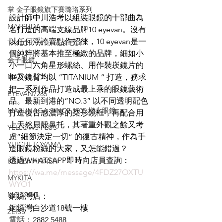
掌 金子眼鏡旗下賽璐珞系列
設計師中川浩考以組裝眼鏡的十部曲為
MATSUDA
名打造的高端支線品牌10 eyevan。沒有
以任何浮誇賣點作招徠，10 eyevan是一
TAYLOR WITH RESPECT
個純粹將基本推至極緻的品牌，細如小
金子眼鏡
小一口六角星形螺絲、用作裝崁鏡片的
NATIVE SONS
框及鏡臂均以 “TITANIUM “ 打造，務求
把一系列作品打造成最上乘的眼鏡藝術
EYEVAN7285
品。最新到港的”NO.3” 以不同透明配色
MASUNAGA SINCE 1905 增永眼鏡
打造復古感濃厚的梨形鏡框，再配合用
上天然貝殼鼻托，其著重外觀之餘又考
YELLOWS PLUS
慮”細節決定一切” 的復古精神，作為手
YUICHI TOYAMA
造眼鏡粉絲的大家，又怎能錯過？
透過WHATSAPP即時向店員查詢：
KAMEMANNEN
https://wa.me/message/4FDZ27OXTU
MYKITA
WYO1
MOSCOT
銅鑼灣店：
銅鑼灣白沙道18號一樓
ZEISS
電話：2882 5488