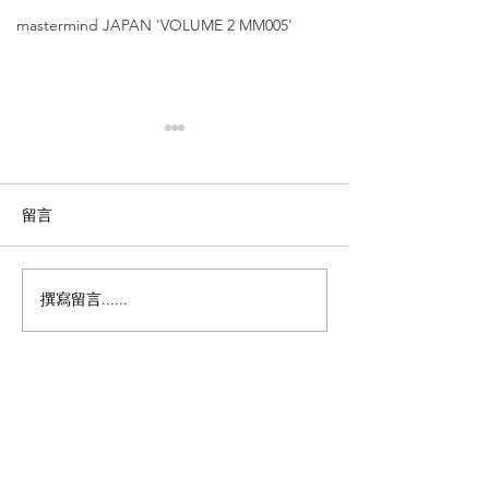
mastermind JAPAN 'VOLUME 2 MM005'
留言
撰寫留言......
10eyevan【陳冠希著用同
10eyevan 【
款｜尖沙咀K11 MUSEA
RIM」（極太
店限定】 尋找那副「增一
｜銅鑼灣店限定】'
IIIBR'
分太滿，減一分太少」的
完美鏡框？'NO.3'