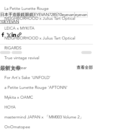
La Petite Lunette Rouge
日本手造眼鏡
眼鏡
EYEVAN7285
10eyevan
eyevan
NEIGHBORHOOD x Julius Tart Optical
10EYEVAN
LEICA x MYKITA
NEIGHBORHOOD x Julius Tart Optical
RIGARDS
True vintage revival
查看全部
XIT eyewear
最新文章
For Art's Sake 'UNFOLD'
a Petite Lunette Rouge 'APTONN'
Mykita x OAMC
HOYA
mastermind JAPAN x 「MM003 Volume 2」
OnOmatopee