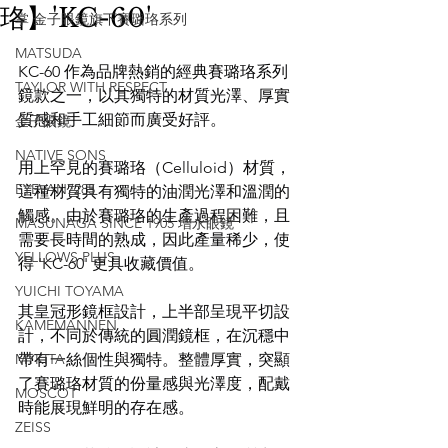
珞】'KC-60'
掌 金子眼鏡旗下賽璐珞系列
MATSUDA
KC-60 作為品牌熱銷的經典賽璐珞系列
TAYLOR WITH RESPECT
鏡款之一，以其獨特的材質光澤、厚實
質感和手工細節而廣受好評。
金子眼鏡
NATIVE SONS
用上罕見的賽璐珞（Celluloid）材質，
EYEVAN7285
這種材質具有獨特的油潤光澤和溫潤的
觸感。由於賽璐珞的生產過程困難，且
MASUNAGA SINCE 1905 增永眼鏡
需要長時間的熟成，因此產量稀少，使
YELLOWS PLUS
得 'KC-60' 更具收藏價值。
YUICHI TOYAMA
其皇冠形鏡框設計，上半部呈現平切設
KAMEMANNEN
計，不同於傳統的圓潤鏡框，在沉穩中
MYKITA
帶有一絲個性與獨特。整體厚實，突顯
了賽璐珞材質的份量感與光澤度，配戴
MOSCOT
時能展現鮮明的存在感。
ZEISS