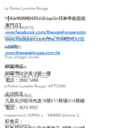
La Petite Lunette Rouge
NEIGHBORHOOD x Julius Tart Optical
【the WAREHOUSE optic 日本手造眼鏡
專門店】
LEICA x MYKITA
www.facebook.com/thewarehouseoptic
NEIGHBORHOOD x Julius Tart Optical
www.instagram.com/the_WAREHOUSE
_optic
RIGARDS
www.thewarehouse.com.hk
True vintage revival
銅鑼灣店：
XIT eyewear
銅鑼灣白沙道18號一樓
For Art's Sake 'UNFOLD'
電話：2882 5488
a Petite Lunette Rouge 'APTONN'
尖沙咀店：
Mykita x OAMC
九龍尖沙咀河內道18號K11商場G14號鋪
HOYA
電話：3575 9557
mastermind JAPAN x 「MM003 Volume 2」
旺角店：
OnOmatopee