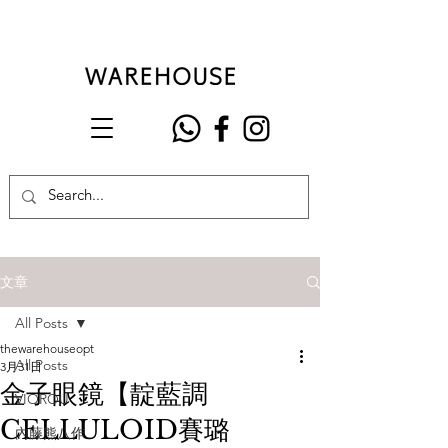
文章
All Posts
thewarehouseopt
All Posts
3月31日
金子眼鏡【靛藍調
VIOROU
CELLULOID賽璐
內藤熊八作