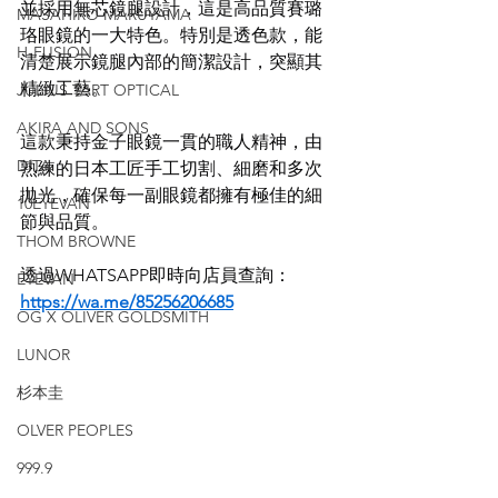
並採用無芯鏡腿設計，這是高品質賽璐
MASAHIRO MARUYAMA
珞眼鏡的一大特色。特別是透色款，能
H-FUSION
清楚展示鏡腿內部的簡潔設計，突顯其
精緻工藝。
JULIUS TART OPTICAL
AKIRA AND SONS
這款秉持金子眼鏡一貫的職人精神，由
DITA
熟練的日本工匠手工切割、細磨和多次
拋光，確保每一副眼鏡都擁有極佳的細
10EYEVAN
節與品質。
THOM BROWNE
透過WHATSAPP即時向店員查詢：
EYEVAN
https://wa.me/85256206685
OG X OLIVER GOLDSMITH
LUNOR
杉本圭
OLVER PEOPLES
999.9