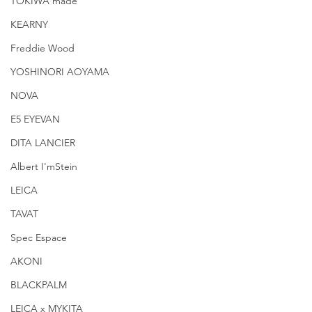
TOKIWA made
KEARNY
Freddie Wood
YOSHINORI AOYAMA
NOVA
E5 EYEVAN
DITA LANCIER
Albert I'mStein
LEICA
TAVAT
Spec Espace
AKONI
BLACKPALM
LEICA x MYKITA