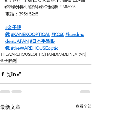
旺角登打士街仁安大廈地下, 鋪號:23A鋪
mastermind JAPAN 'VOLUME 2 MM005'
(商場外圍，面向登打士街)
電話：3956 5265
#金子眼
鏡
#KANEKOOPTICAL
#KC60
#handma
deinJAPAN
#日本手造眼
鏡
#theWAREHOUSEoptic
THEWAREHOUSEOPTIC
HANDMADEINJAPAN
金子眼鏡
查看全部
最新文章