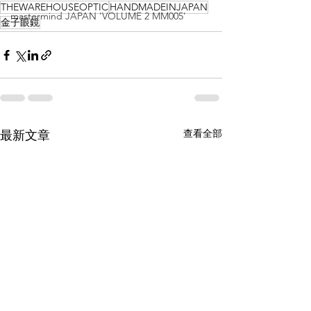
THEWAREHOUSEOPTIC
HANDMADEINJAPAN
mastermind JAPAN 'VOLUME 2 MM005'
金子眼鏡
查看全部
最新文章