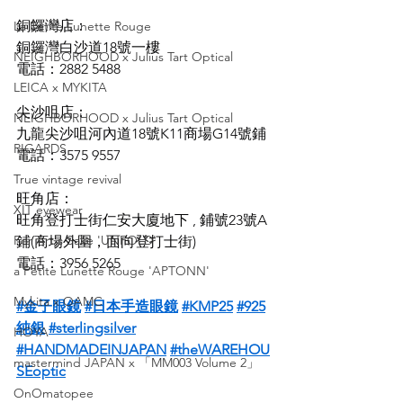
銅鑼灣店：
La Petite Lunette Rouge
銅鑼灣白沙道18號一樓
NEIGHBORHOOD x Julius Tart Optical
電話：2882 5488
LEICA x MYKITA
尖沙咀店：
NEIGHBORHOOD x Julius Tart Optical
九龍尖沙咀河內道18號K11商場G14號鋪
RIGARDS
電話：3575 9557
True vintage revival
旺角店：
XIT eyewear
旺角登打士街仁安大廈地下 , 鋪號23號A
For Art's Sake 'UNFOLD'
鋪(商場外圍，面向登打士街)
電話：3956 5265
a Petite Lunette Rouge 'APTONN'
Mykita x OAMC
#金子眼鏡
#日本手造眼鏡
#KMP25
#925
純銀
#sterlingsilver
HOYA
#HANDMADEINJAPAN
#theWAREHOU
mastermind JAPAN x 「MM003 Volume 2」
SEoptic
OnOmatopee