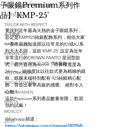
子眼鏡Premium系列作
掌 金子眼鏡旗下賽璐珞系列
品】'KMP-25'
MATSUDA
TAYLOR WITH RESPECT
要說到近年最為火熱的金子眼鏡系列，
金子眼鏡
必定是KMP925純銀配飾系列，相信大家
NATIVE SONS
一看作品就知道跟以往常見的KV或KJ系
列大大不同，這款'KMP-25' 設定為近年
EYEVAN7285
非常流行的CROWN PANTO 皇冠型款
MASUNAGA SINCE 1905 增永眼鏡
式，鏡片直徑為46mm，而鼻樑寬度為
24mm，細緻度比以往款式更為精緻的鏡
YELLOWS PLUS
框，鏡腿末端特別配有 925純銀精心配
YUICHI TOYAMA
飾，營造出奢華高級的感覺。 絕對令人
心動！
KAMEMANNEN
這款Premium系列產品數量有限， 歡迎
MYKITA
預約試戴！
MOSCOT
Whatsapp頻道：
ZEISS
https://whatsapp.com/channel/0029Vb