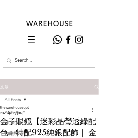
文章
All Posts
thewarehouseopt
All Posts
2025年12月19日
金子眼鏡【迷彩晶瑩透綠配
VIOROU
色｜特配925純銀配飾｜ 金
內藤熊八作