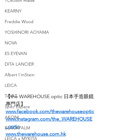
TOKIWA made
KEARNY
Freddie Wood
YOSHINORI AOYAMA
NOVA
E5 EYEVAN
DITA LANCIER
Albert I'mStein
LEICA
TAVAT
【the WAREHOUSE optic 日本手造眼鏡
專門店】
Spec Espace
www.facebook.com/thewarehouseoptic
AKONI
www.instagram.com/the_WAREHOUSE
_optic
BLACKPALM
www.thewarehouse.com.hk
LEICA x MYKITA