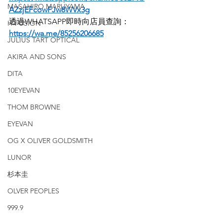
MASAHIRO MARUYAMA
AZzjEFcowFJw8WVx3g
透過WHATSAPP即時向店員查詢：
H-FUSION
https://wa.me/85256206685
JULIUS TART OPTICAL
AKIRA AND SONS
DITA
10EYEVAN
THOM BROWNE
EYEVAN
OG X OLIVER GOLDSMITH
LUNOR
杉本圭
OLVER PEOPLES
999.9