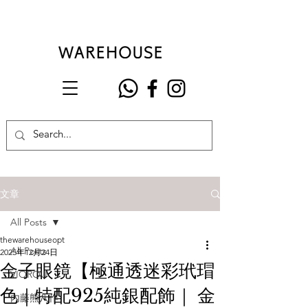
文章
All Posts
thewarehouseopt
All Posts
2025年12月24日
金子眼鏡【極通透迷彩玳瑁
VIOROU
色｜特配925純銀配飾｜ 金
內藤熊八作