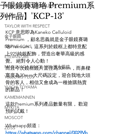
子眼鏡賽璐珞 Premium系
掌 金子眼鏡旗下賽璐珞系列
列作品】'KCP-13'
MATSUDA
TAYLOR WITH RESPECT
KCP 意思即為Kaneko Celluloid 
金子眼鏡
Premium ，顧名思義就是金子眼鏡賽璐
NATIVE SONS
珞Premium，這系列於鏡框上都特意配
上925純銀配飾，營造出奢華高級的感
EYEVAN7285
覺。 絕對令人心動！
MASUNAGA SINCE 1905 增永眼鏡
而且今次鏡框鏡片直徑為50mm，而鼻樑
寬度為20mm大尺碼設定，迎合我地大頭
YELLOWS PLUS
骨的客人，相信又會成為一種搶購熱賣
YUICHI TOYAMA
的新品！
KAMEMANNEN
這款Premium系列產品數量有限， 歡迎
MYKITA
預約試戴！
MOSCOT
Whatsapp頻道：
ZEISS
https://whatsapp.com/channel/0029Vb