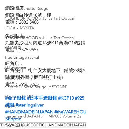
銅鑼灣店：
La Petite Lunette Rouge
銅鑼灣白沙道18號一樓
NEIGHBORHOOD x Julius Tart Optical
電話：2882 5488
LEICA x MYKITA
尖沙咀店：
NEIGHBORHOOD x Julius Tart Optical
九龍尖沙咀河內道18號K11商場G14號鋪
RIGARDS
電話：3575 9557
True vintage revival
旺角店：
XIT eyewear
旺角登打士街仁安大廈地下 , 鋪號23號A
For Art's Sake 'UNFOLD'
鋪(商場外圍，面向登打士街)
電話：3956 5265
a Petite Lunette Rouge 'APTONN'
Mykita x OAMC
#金子眼鏡
#日本手造眼鏡
#KCP13
#925
純銀
#sterlingsilver
HOYA
#HANDMADEINJAPAN
#theWAREHOU
mastermind JAPAN x 「MM003 Volume 2」
SEoptic
THEWAREHOUSEOPTIC
HANDMADEINJAPAN
OnOmatopee