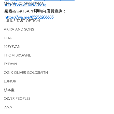
MASAHIRO MARUYAMA
AZzjEFcowFJw8WVx3g
透過WHATSAPP即時向店員查詢：
H-FUSION
https://wa.me/85256206685
JULIUS TART OPTICAL
AKIRA AND SONS
DITA
10EYEVAN
THOM BROWNE
EYEVAN
OG X OLIVER GOLDSMITH
LUNOR
杉本圭
OLVER PEOPLES
999.9