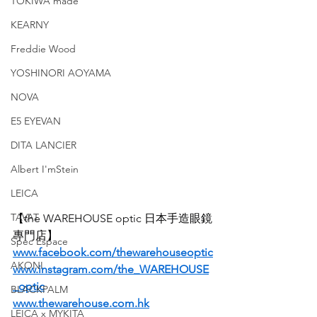
TOKIWA made
KEARNY
Freddie Wood
YOSHINORI AOYAMA
NOVA
E5 EYEVAN
DITA LANCIER
Albert I'mStein
LEICA
TAVAT
【the WAREHOUSE optic 日本手造眼鏡
專門店】
Spec Espace
www.facebook.com/thewarehouseoptic
AKONI
www.instagram.com/the_WAREHOUSE
_optic
BLACKPALM
www.thewarehouse.com.hk
LEICA x MYKITA