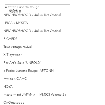
La Petite Lunette Rouge
撰寫留言......
Matsuda【日本職人手藝
金子眼鏡【53
NEIGHBORHOOD x Julius Tart Optical
的極致演繹｜銅鑼灣及尖
骨客人適用 ｜
LEICA x MYKITA
沙咀店限定｜限量單
長至155mm】'K
品】'M-2064 V2'
NEIGHBORHOOD x Julius Tart Optical
RIGARDS
True vintage revival
XIT eyewear
For Art's Sake 'UNFOLD'
a Petite Lunette Rouge 'APTONN'
Mykita x OAMC
HOYA
mastermind JAPAN x 「MM003 Volume 2」
OnOmatopee