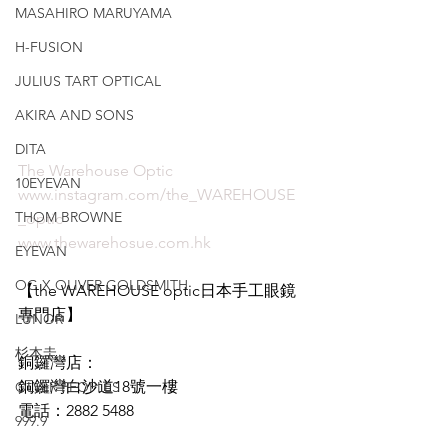
MASAHIRO MARUYAMA
H-FUSION
JULIUS TART OPTICAL
AKIRA AND SONS
DITA
The Warehouse Optic
10EYEVAN
www.instagram.com/the_WAREHOUSE
THOM BROWNE
_optic
www.thewarehosue.com.hk
EYEVAN
OG X OLIVER GOLDSMITH
【the WAREHOUSE optic日本手工眼鏡
專門店】
LUNOR
杉本圭
銅鑼灣店：
銅鑼灣白沙道18號一樓
OLVER PEOPLES
電話：2882 5488
999.9