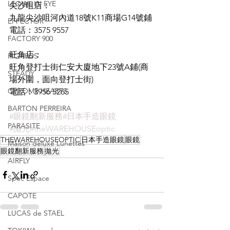
LEOWL IN EYE
尖沙咀店：
九龍尖沙咀河內道18號K11商場G14號鋪
EFFECTOR
電話：3575 9557
FACTORY 900
旺角店：
RIGARDS
旺角登打士街仁安大廈地下23號A鋪(商
STEADY
場外圍，面向登打士街)
CHROME HEARTS
電話：3956 5265
BARTON PERREIRA
#眼鏡翻新服務
#日本手造眼鏡
PARASITE
#拋光
#theWAREHOUSEoptic
THEWAREHOUSEOPTIC
日本手造眼鏡
眼鏡
Maison deluxe Lunettes
眼鏡翻新服務
拋光
AIRFLY
Spec Espace
CAPOTE
LUCAS de STAEL