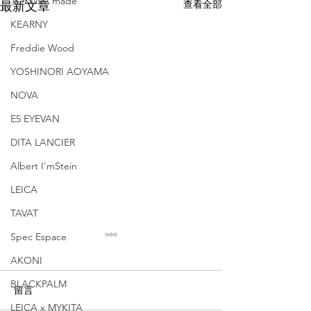
TOKIWA made
查看全部
最新文章
KEARNY
Freddie Wood
YOSHINORI AOYAMA
NOVA
E5 EYEVAN
DITA LANCIER
Albert I'mStein
LEICA
TAVAT
Spec Espace
AKONI
BLACKPALM
留言
LEICA x MYKITA