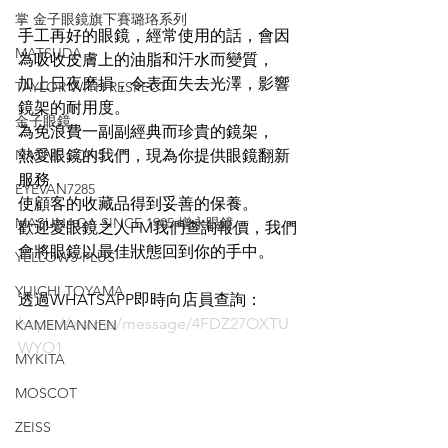
掌 金子眼鏡旗下賽璐珞系列
手工再好的眼鏡，經常使用的話，會因
MATSUDA
為吸收皮膚上的油脂和汗水而變質，
加上日夜磨損，令表面失去光澤，影響
TAYLOR WITH RESPECT
鏡架的耐用度。
金子眼鏡
為免浪費一副副經典而珍貴的鏡架，
NATIVE SONS
熱愛眼鏡的我們，現為你提供眼鏡翻新
服務，
EYEVAN7285
使顧客的收藏品得到妥善的保養。
MASUNAGA SINCE 1905 增永眼鏡
歡迎愛眼鏡之人PM我們查詢報價，我們
會將眼鏡以最佳狀態回到你的手中。
YELLOWS PLUS
YUICHI TOYAMA
透過WHATSAPP即時向店員查詢：
https://wa.me/message/4FDZ27OXTU
KAMEMANNEN
WYO1
MYKITA
MOSCOT
ZEISS