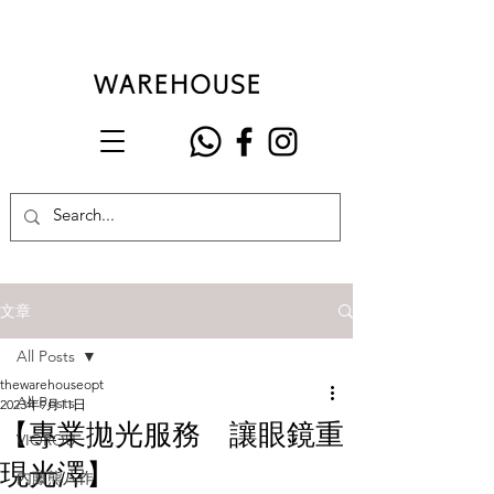
文章
All Posts
thewarehouseopt
All Posts
2023年9月11日
【專業拋光服務 讓眼鏡重
VIOROU
現光澤】
內藤熊八作