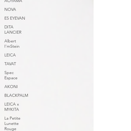
AOYAMA
NOVA
E5 EYEVAN
DITA
LANCIER
Albert
I'mStein
LEICA
TAVAT
Spec
Espace
AKONI
BLACKPALM
LEICA x
MYKITA
La Petite
Lunette
Rouge