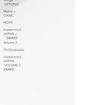
Rouge
'APTONN'
Mykita x
OAMC
HOYA
mastermind
JAPAN x
「MM003
Volume 2」
OnOmatopee
mastermind
JAPAN
'VOLUME 2
MM005'