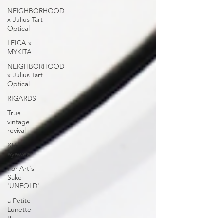
NEIGHBORHOOD
x Julius Tart
Optical
LEICA x
MYKITA
NEIGHBORHOOD
x Julius Tart
Optical
RIGARDS
True
vintage
revival
XIT
eyewear
For Art's
Sake
'UNFOLD'
a Petite
Lunette