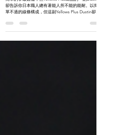
鏡框】'DUSTIN'
簡單的事最難做，但Yellows Plus出品的一副Dustin
卻告訴你日本職人總有著能人所不能的能耐。以簡
單不過的線條構成，但這副Yellows Plus Dustin卻是
細節處處，那怕是那純粹點綴的黑銀邊框，還是那
以鈦合金勾勒而成的鏡臂，整體設計輕量之餘也極
具觸感。...