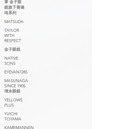
掌 金子眼
鏡旗下賽璐
珞系列
MATSUDA
TAYLOR
WITH
RESPECT
金子眼鏡
NATIVE
SONS
EYEVAN7285
MASUNAGA
SINCE 1905
增永眼鏡
YELLOWS
PLUS
YUICHI
TOYAMA
KAMEMANNEN