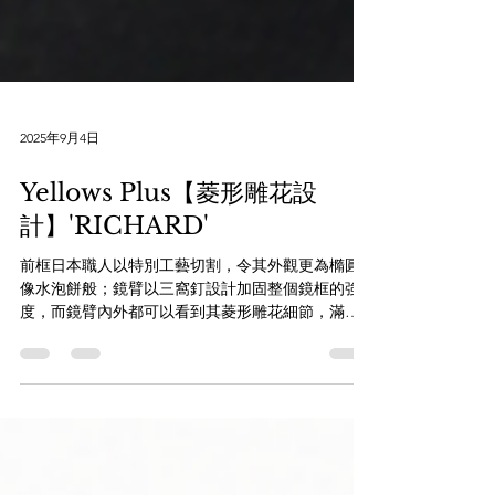
2025年9月4日
Yellows Plus【菱形雕花設
計】'RICHARD'
前框日本職人以特別工藝切割，令其外觀更為橢圓
像水泡餅般；鏡臂以三窩釘設計加固整個鏡框的強
度，而鏡臂內外都可以看到其菱形雕花細節，滿足
喜歡內構的您。 透過WHATSAPP即時向店員查詢：
https://wa.me/85256206685 【the WAREHOUSE...