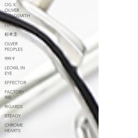
OG X
OLIVER
GOLDSMITH
LUNOR
杉本圭
OLVER
PEOPLES
999.9
LEOWL IN
EYE
EFFECTOR
FACTORY
900
RIGARDS
STEADY
CHROME
HEARTS