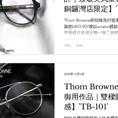
K11商場G14號鋪 電話：357
銅鑼灣店限定】'U
仁安大廈地下,..
Thom Browne的玩味先
架的UEO-927便以aviat
平面鏡片造就出獨一無二的
守舊，這系列更備有多款不
十足。 Whatsapp頻道：
https://whatsapp.com/cha
x3g 透過WHATSAPP即時
https://wa.me/8525620668
本手造眼鏡專門店】
2025年12月2日
www.facebook.com/theWA
www.instagram.com/the_W
Thom Brown
www.thewarehouse.co
御用作品｜雙樑
一樓 電話：2882 5488 
K11商場G14號鋪 電話：357
感】'TB-101'
仁安大廈地下 , 鋪號:23號A
話：3956