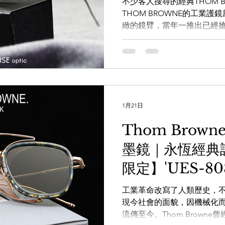
不少客人搜尋的經典THOM BR
THOM BROWNE的工業
緻的鏡臂，當年一推出已經
LDSMITH
LUNOR
杉本圭
OLVER PEOPLES
99
港，讓當年的熱潮，再掀上另一
https://whatsapp.com/cha
x3g 透過WHATSAPP即時
https://wa.me/8525620668
手造眼鏡專門店】
www.facebook.com/theWA
1月21日
www.instagram.com/the_W
www.thewarehouse.co
Thom Brow
一樓 電話：2882 5488 
墨鏡｜永恆經典
K11商場G14號鋪 電話：357
仁安大廈地下 , 地鋪 鋪號:
限定】'UES-80
街) 電話：3956 5265 #THO
工業革命改寫了人類歷史，
現今社會的面貌，因機械化
流傳至今。Thom Brown