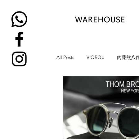
All Posts
VIOROU
內藤熊八
金子眼鏡
NATIVE SONS
YUICHI TOYAMA
KAMEMA
H-FUSION
JULIUS TART OP