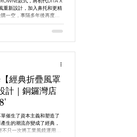
OWNE款式，將初代DITA X
護鏡風重新設計，加入鼻托和更精
搶購一空，事隔多年後再度到
9.9
LEOWL IN EYE
個高峰。 Whatsapp頻道：
nnel/0029VbAZzjEFcowFJw8WV
向店員查詢：
5 【the WAREHOUSE optic 日本
REHOUSEoptic
AREHOUSE_optic
m.hk 銅鑼灣店： 銅鑼灣白沙道18號
ne【經典折疊風罩
尖沙咀店： 九龍尖沙咀河內道18號
設計｜銅鑼灣店
5 9557 旺角店： 旺角登打士街
23號A鋪(商場外圍，面向登打士
8'
不單催生了資本主義和塑造了
而產生的潮流亦變成了經典，
e曾經不只一次將工業風鏡運用至