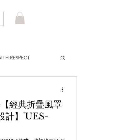
ITH RESPECT
LOWS PLUS
ne【經典折疊風罩
MARUYAMA
計】'UES-
HOM BROWNE