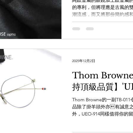
純鈦金屬的眼鏡加上鈦金屬的鼻托
的專利，但將理應是古風的
潮流感，而又將那份簡約感
就只有Thom Browne做
了品牌的魔力外，Thom Br
的地方，難怪天皇級G-Drago
道：
https://whatsapp.com/cha
x3g 透過WHATSAPP即時
2025年12月2日
https://wa.me/8525620668
手造眼鏡專門店】
Thom Brow
www.facebook.com/theWA
持頂級品質】'UE
www.instagram.com/the_W
www.thewarehouse.co
Thom Browne的一副TB
一樓 電話：2882 5488 
品除了掛羊頭外亦有誠意
K11商場G14號鋪 電話：3575
外，UEO-914同樣值得你的留
工將金絲眼鏡的典雅重塑，
然兼具低調與型格，但其見