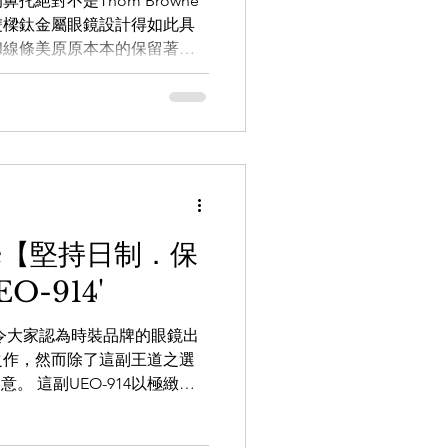
絕對不是Thom Browne
雙樑鈦金屬眼鏡設計得如此具
和線條美原原本本的保留著，
得到了。在近年能如此的風行，除
owne設計的功架更是令人著迷
n亦愛上佩帶。 Whatsapp頻
nnel/0029VbAZzjEFcowFJw8WV
向店員查詢：
5 【the WAREHOUSE optic 日本
ne【堅持日制．保
REHOUSEoptic
O-914'
AREHOUSE_optic
m.hk 銅鑼灣店： 銅鑼灣白沙道18號
-011令大家認為時裝品牌的眼鏡出
尖沙咀店： 九龍尖沙咀河內道18號
之作，然而除了這副王道之選
 9557 旺角店：
意。 這副UEO-914以極緻造
其下半圓潤上半幾何的設計固
微知著的細節也絕對讓人拜