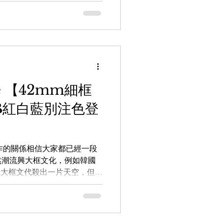
偏圓的設計。終於「從善如
。 Whatsapp頻道：
nnel/0029VbAZzjEFcowFJw8WV
向店員查詢：
5 【the WAREHOUSE optic 日本
REHOUSEoptic
AREHOUSE_optic
ne 【42mm細框
m.hk 銅鑼灣店： 銅鑼灣白沙道18號
B紅白藍別注色登
BROWNE #TB808 #UES808
 #日本手造眼鏡
'
TA 合作的關係相信大家都已經一段
雖然潮流興大框文化，例如韓國
R 更以大框文代殺出一片天空，但
'UEO-930'卻以42mm示人，而
25mm，以及將鏡腿前端設計
眾喜愛帶細框但頭骨型較闊的
令整體感覺更加復古風，而且