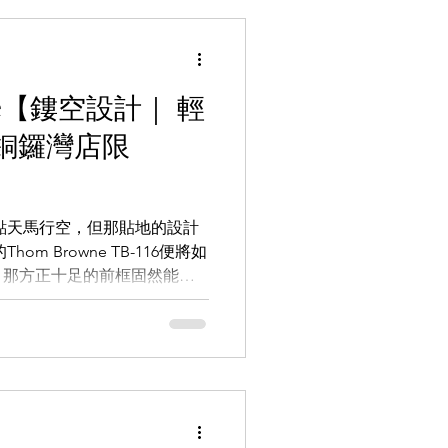
味，而Thom Browne的
SAPP即時向店員查詢：
5 【the WAREHOUSE optic 日本
ne【鏤空設計｜ 輕
REHOUSEoptic
銅鑼灣店限
AREHOUSE_optic
m.hk 銅鑼灣店： 銅鑼灣白沙道18號
尖沙咀店： 九龍尖沙咀河內道18號
使有點天馬行空，但那貼地的設計
m Browne TB-116便將如
，那方正十足的前框固然能夠
位置的鏤空設計亦彰顯了品牌
黑魂設計，平凡中盡見不平
。 Whatsapp頻道：
nnel/0029VbAZzjEFcowFJw8WV
向店員查詢：
5 【the WAREHOUSE optic 日本