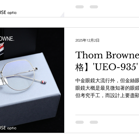
服；鏡臂末的紅白藍點綴、
Thom Browne旳時裝味
Thom Browne支持者的你
即時向店員查詢： https://wa.m
WAREHOUSE optic 日
www.facebook.com/theWA
2025年12月2日
www.instagram.com/the_W
Thom Brow
www.thewarehouse.co
一樓 電話：2882 5488 
格】'UEO-935'
K11商場G14號鋪 電話：357
仁安大廈地下
中金眼鏡大流行外，但金絲
眼鏡大概是最見微知著的眼
但考究手工，而設計上要盡
Thom Browne旗下的UE
其簡約極緻的造功固然無從
端的紅白藍細節更加無得輸。 W
https://whatsapp.com/cha
x3g 透過WHATSAPP即時