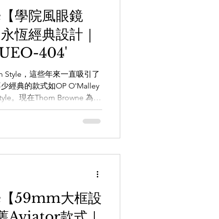
REHOUSEoptic
ne【學院風眼鏡
AREHOUSE_optic
le｜永恆經典設計｜
m.hk 銅鑼灣店： 銅鑼灣白沙道18號
尖沙咀店： 九龍尖沙咀河內道18號
EO-404'
5 9557 旺角店： 旺角登打士街
 Style，這些年來一直吸引了
經典的款式如OP O'Malley
Style。現在Thom Browne 為這
令Boston Style 眼鏡，
頻道：
nnel/0029VbAZzjEFcowFJw8WV
向店員查詢：
5 【the WAREHOUSE optic 日本
REHOUSEoptic
AREHOUSE_optic
ne【59mm大框設
m.hk 銅鑼灣店： 銅鑼灣白沙道18號
Aviator款式｜
尖沙咀店： 九龍尖沙咀河內道18號