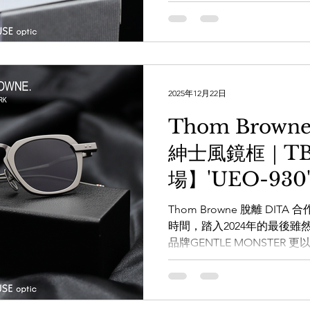
其設計之中，不過兩次都是
流」地將大熱的元素應用在方框了
https://whatsapp.com/cha
x3g 透過WHATSAPP即時
https://wa.me/8525620668
手造眼鏡專門店】
2025年12月22日
www.facebook.com/theWA
www.instagram.com/the_W
Thom Brow
www.thewarehouse.co
紳士風鏡框｜T
一樓 電話：2882 5488 #THOM
#THEWAREHOUSEOPTIC
場】'UEO-930
Thom Browne 脫離 DI
時間，踏入2024年的最後
品牌GENTLE MONSTE
THOM BROWNE 今次推出的
設計師又大膽地將鼻樑設定為
成閃電型狀延伸出來，令一
人都可以帶上，其細框設計