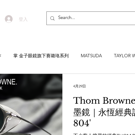
登入
作
掌 金子眼鏡旗下賽璐珞系列
MATSUDA
TAYLOR W
EYEVAN7285
MASUNAGA SINCE 1905 增永眼鏡
YEL
4月29日
Thom Brow
NNEN
MYKITA
MOSCOT
ZEISS
MASAHIRO 
墨鏡｜永恆經典設
804'
TICAL
AKIRA AND SONS
DITA
10EYEVAN
T