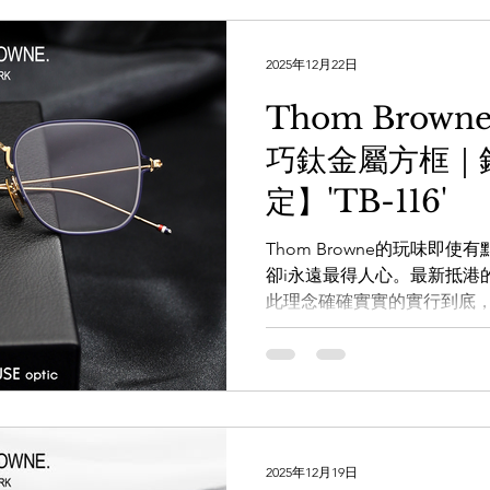
玩味之至看似穩重但卻增多一點潮
精細依舊不變。 透過WHAT
2025年12月22日
https://wa.me/8525620668
手造眼鏡專門店】
Thom Brow
www.facebook.com/theWA
巧鈦金屬方框｜
www.instagram.com/the_W
www.thewarehouse.co
定】'TB-116'
一樓 電話：2882 5488 
K11商場G14號鋪 電話：3
Thom Browne的玩味即
卻i永遠最得人心。最新抵港的Tho
此理念確確實實的實行到底
造就出穩重的觀感，而鉸鏈
的工藝傳承，加上那沉實的
凡，也為鍾好品味設計的提升造型
https://whatsapp.com/cha
x3g 透過WHATSAPP即時
https://wa.me/8525620668
2025年12月19日
手造眼鏡專門店】