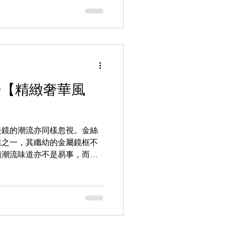
雕空的鈦金屬鼻托，都刻下將
道與工藝結合得無可挑剔，作為
實在不可錯過。 透過WHATSAPP
e/85256206685 【the
本手造眼鏡專門店】
REHOUSEoptic
AREHOUSE_optic
ne【精緻奢華風
m.hk 銅鑼灣店： 銅鑼灣白沙道18號
尖沙咀店： 九龍尖沙咀河內道18號
5 9557 旺角店： 旺角登打士街
眼鏡的潮流亦同樣忽視。金絲
鏡之一，其纖幼的金屬鏡框不
顯潮流味道亦不是易事，而
O-935便是近期上架的最佳例子，
挑剔，流麗的線條配上鏡臂末
hatsapp頻道：
nnel/0029VbAZzjEFcowFJw8WV
向店員查詢：