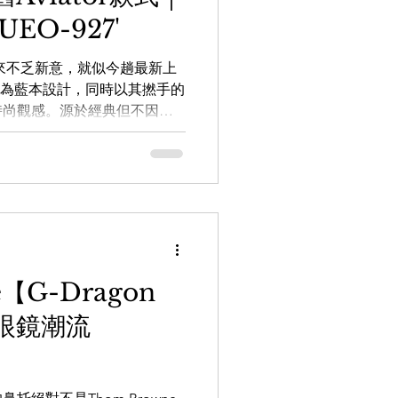
5 9557 旺角店： 旺角登打士街
EO-927'
行從來不乏新意，就似今趟最新上
or鏡款為藍本設計，同時以其撚手的
時尚觀感。源於經典但不因循
同玳瑁色以作選擇，可謂誠意
nnel/0029VbAZzjEFcowFJw8WV
向店員查詢：
5 【 the WAREHOUSE optic 日
REHOUSEoptic
AREHOUSE_optic
e【G-Dragon
m.hk 銅鑼灣店： 銅鑼灣白沙道18號
眼鏡潮流
尖沙咀店： 九龍尖沙咀河內道18號
5 9557 旺角店： 旺角登打士街
鋪(商場外圍，面向登打士街) 電