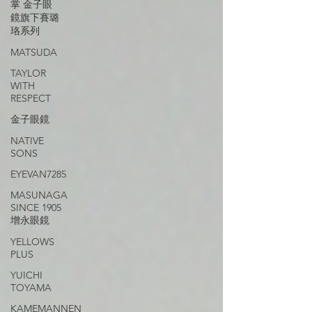
掌 金子眼
鏡旗下賽璐
珞系列
MATSUDA
TAYLOR
WITH
RESPECT
金子眼鏡
NATIVE
SONS
EYEVAN7285
MASUNAGA
SINCE 1905
增永眼鏡
YELLOWS
PLUS
YUICHI
TOYAMA
KAMEMANNEN