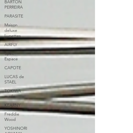
BARTON
PERREIRA
PARASITE
Maison
deluxe
Lunettes
AIRFLY
Spec
Espace
CAPOTE
LUCAS de
STAEL
TOKIWA
made
KEARNY
Freddie
Wood
YOSHINORI