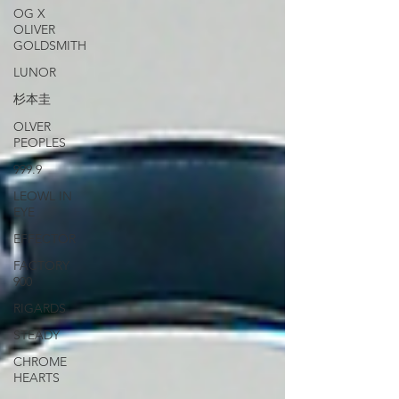
OG X
OLIVER
GOLDSMITH
LUNOR
杉本圭
OLVER
PEOPLES
999.9
LEOWL IN
EYE
EFFECTOR
FACTORY
900
RIGARDS
STEADY
CHROME
HEARTS