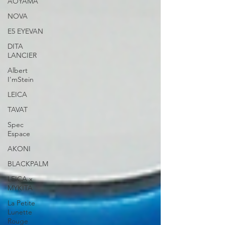
AOYAMA
NOVA
E5 EYEVAN
DITA
LANCIER
Albert
I'mStein
LEICA
TAVAT
Spec
Espace
AKONI
BLACKPALM
LEICA x
MYKITA
La Petite
Lunette
Rouge