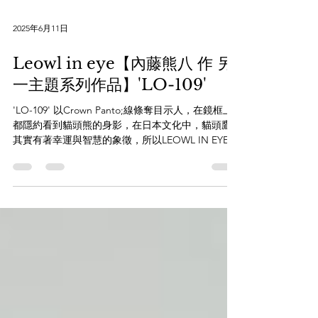
2025年6月11日
Leowl in eye【內藤熊八 作 另
一主題系列作品】'LO-109'
'LO-109' 以Crown Panto;線條奪目示人，在鏡框上
都隱約看到貓頭熊的身影，在日本文化中，貓頭鷹
其實有著幸運與智慧的象徵，所以LEOWL IN EYE
的鏡框在用色、中樑、鉸鏈的圖騰，鏡腳末端的做
工，都隨處可見貓頭鷹元素！...