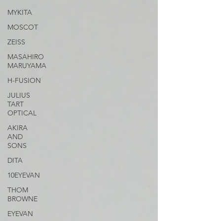
MYKITA
MOSCOT
ZEISS
MASAHIRO
MARUYAMA
H-FUSION
JULIUS
TART
OPTICAL
AKIRA
AND
SONS
DITA
10EYEVAN
THOM
BROWNE
EYEVAN