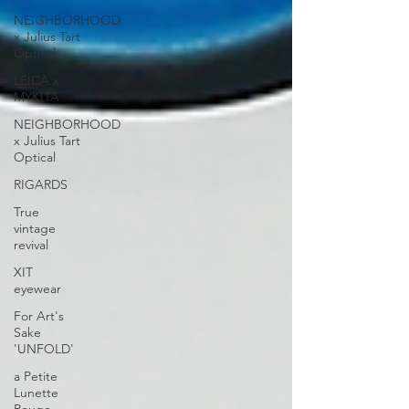
NEIGHBORHOOD
x Julius Tart
Optical
LEICA x
MYKITA
NEIGHBORHOOD
x Julius Tart
Optical
RIGARDS
True
vintage
revival
XIT
eyewear
For Art's
Sake
'UNFOLD'
a Petite
Lunette