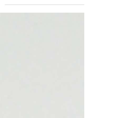
日本文化中，貓頭鷹其實有著幸運與智慧的象徵，
所以LEOWL IN EYE 的鏡框在用色、中樑、鉸鏈的
圖騰，鏡腳末端的做工，都隨處可見貓頭鷹元素！...