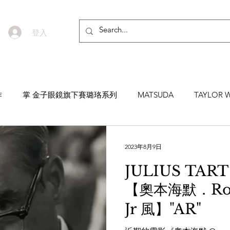
登入
作
掌 金子眼鏡旗下賽璐珞系列
MATSUDA
TAYLOR W
EYEVAN7285
MASUNAGA SINCE 1905 增永眼鏡
YEL
2023年8月9日
JULIUS TART
NNEN
MYKITA
MOSCOT
ZEISS
MASAHIRO 
【奧本海默．Rob
Jr 風】"AR"
TICAL
AKIRA AND SONS
DITA
10EYEVAN
T