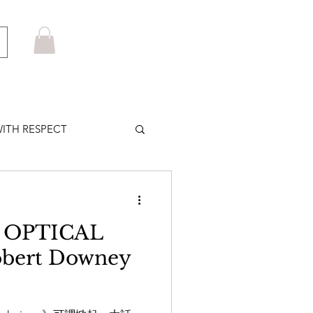
ITH RESPECT
LOWS PLUS
 OPTICAL
MARUYAMA
ert Downey
HOM BROWNE