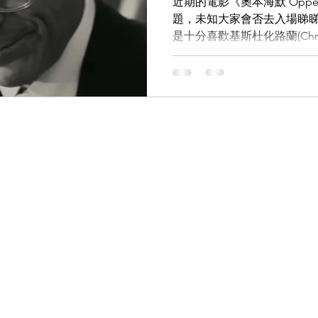
近期的電影《奧本海默 Oppe
題，未知大家會否去入場睇睇
是十分喜歡基斯杜化路蘭(Christ
LDSMITH
LUNOR
杉本圭
OLVER PEOPLES
99
如:《蝙蝠俠—俠影之謎》《蝙