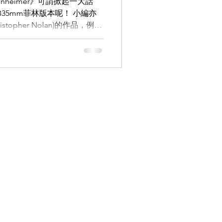
nheimer》可謂掀起一大話
35mm菲林版本呢！ 小編亦
opher Nolan)的作品，例
9.9
LEOWL IN EYE
蝠俠—黑夜之神》...