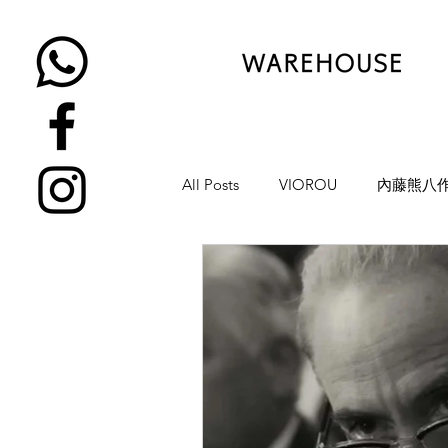
All Posts
VIOROU
內藤熊八
金子眼鏡
NATIVE SONS
YUICHI TOYAMA
KAMEMA
H-FUSION
JULIUS TART OP