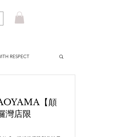
ITH RESPECT
LOWS PLUS
 AOYAMA【顛
MARUYAMA
鑼灣店限
HOM BROWNE