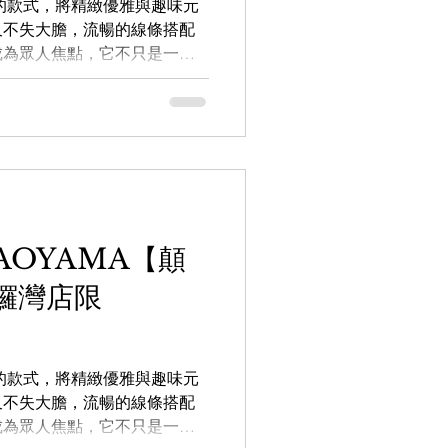
達力的款式，將精緻優雅與趣味元
又不失大膽，流暢的線條搭配
成為眾人焦點，它不只是一副
9.9
LEOWL IN EYE
。而其薄荷綠配色更十分獨特
迎到我們銅鑼灣白沙道分店試
nnel/0029VbAZzjEFcowFJw8WV
向店員查詢：
5 【the WAREHOUSE optic 日本
house.com.hk
REHOUSEoptic
 AOYAMA【顛
_WAREHOUSE_optic 銅鑼灣店：
鑼灣店限
 5488 #FACTORY900
達力的款式，將精緻優雅與趣味元
又不失大膽，流暢的線條搭配
成為眾人焦點，它不只是一副