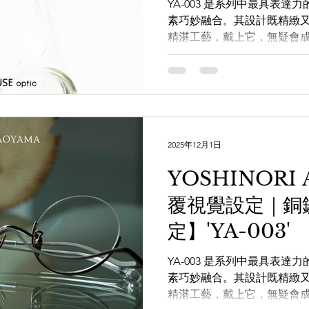
YA-003 是系列中最具表
素巧妙融合。其設計既精緻
精湛工藝，戴上它，無疑會
LDSMITH
LUNOR
杉本圭
OLVER PEOPLES
99
眼鏡，更是個性的鮮明展示
別注薄荷綠有興趣的朋友歡
戴。 Whatsapp頻道：
https://whatsapp.com/cha
x3g 透過WHATSAPP即時
https://wa.me/8525620668
2025年12月1日
手造眼鏡專門店】 www.theware
www.facebook.com/theWA
YOSHINORI
www.instagram.com/the
覆視覺設定｜銅
銅鑼灣白沙道18號一樓 電話：2882
#YOSHINORIAOYAMA #日本手造眼鏡 #青山嘉道 #YA003
定】'YA-003'
#HANDMADEINJAPAN
YA-003 是系列中最具表
素巧妙融合。其設計既精緻
精湛工藝，戴上它，無疑會