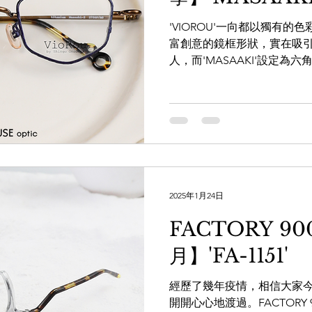
'VIOROU'一向都以獨有
富創意的鏡框形狀，實在吸
人，而'MASAAKI'設定
一個正六邊形，而是具有稍
看之下似乎很難掌握，但當
地自然地...
2025年1月24日
FACTORY 9
月】'FA-1151'
經歷了幾年疫情，相信大家
開開心心地渡過。FACTORY