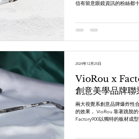
信有留意眼鏡資訊的粉絲都
亮為主題中心點，古語有云
缺。萬萬想不到眼鏡都可以
弦月示人，右邊...
2024年12月25日
VioRou x Fa
創意美學品牌聯乘
兩大視覺系創意品牌爆炸性
的效果， VioRou 靠著跳
Factory900以獨特的板
界。 而這款混血兒型號 'YU' 
造型登場，再加入Factory900潑