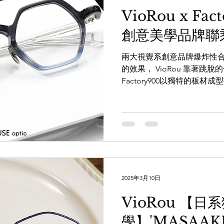
VioRou x Fa
創意美學品牌聯乘
兩大視覺系創意品牌爆炸性
的效果， VioRou 靠著跳
Factory900以獨特的板
界。 而這款混血兒型號 'YU' 
造型登場，再加入Factory900潑
2025年3月10日
VioRou 【日
學】'MASAAKI