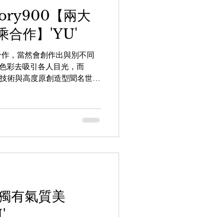
ctory900【兩大
合作】'YU'
合作，當然會創作出與別不同
脫的色彩去吸引各人目光，而
材成型技術與高度原創造型聞名世
，以 VioRou 擅長的圓角六邊
墨...
系獨有氣質美
'