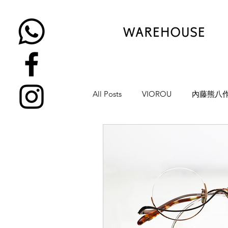
All Posts
VIOROU
內藤熊八
金子眼鏡
NATIVE SONS
YUICHI TOYAMA
KAMEMA
H-FUSION
JULIUS TART OP