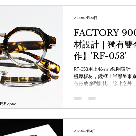
2015 年在法國巴黎獲得 Silmo d'
而近期亦憑一款聯乘作品FACTOR
2025年9月30日
2022 IOFT獲得設計部門
兩，絕對證明了設計師及品牌手
FACTORY 9
46□21-145 透過WHATS
材設計｜獨有雙
https://wa.me/message/85
optic 日本手造眼鏡專門店】
作】'RF-053'
www.facebook.com/theWARE
RF-053用上46mm鏡圈設
極厚板材，鏡框上半部呈東
色形成強烈對比，除此之外
框感覺絕不笨重，這樣複雜
鏡設計大獎！...
2025年9月4日