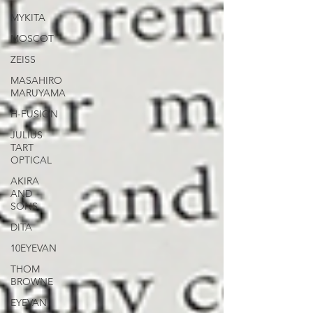
MYKITA
MOSCOT
ZEISS
MASAHIRO
MARUYAMA
H-FUSION
JULIUS
TART
OPTICAL
AKIRA
AND
SONS
DITA
10EYEVAN
THOM
BROWNE
EYEVAN