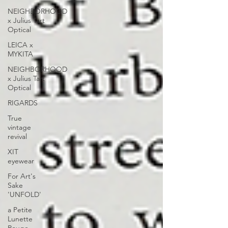
NEIGHBORHOOD
x Julius Tart
Optical
LEICA x
MYKITA
NEIGHBORHOOD
x Julius Tart
Optical
RIGARDS
True
vintage
revival
XIT
eyewear
For Art's
Sake
'UNFOLD'
a Petite
Lunette