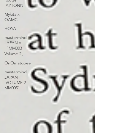
Rouge
'APTONN'
Mykita x
OAMC
HOYA
mastermind
JAPAN x
「MM003
Volume 2」
OnOmatopee
mastermind
JAPAN
'VOLUME 2
MM005'