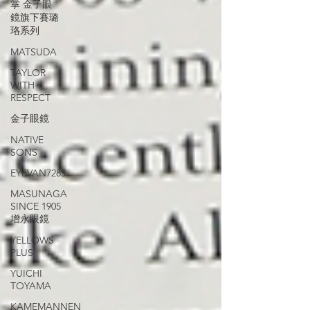
掌 金子眼
鏡旗下賽璐
珞系列
MATSUDA
TAYLOR
WITH
RESPECT
金子眼鏡
NATIVE
SONS
EYEVAN7285
MASUNAGA
SINCE 1905
增永眼鏡
YELLOWS
PLUS
YUICHI
TOYAMA
KAMEMANNEN