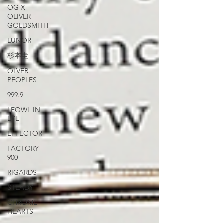
OG X
OLIVER
GOLDSMITH
LUNOR
杉本圭
OLVER
PEOPLES
999.9
LEOWL IN
EYE
EFFECTOR
FACTORY
900
RIGARDS
STEADY
CHROME
HEARTS