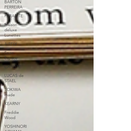
BARTON
PERREIRA
PARASITE
Maison
deluxe
Lunettes
AIRFLY
Spec
Espace
CAPOTE
LUCAS de
STAEL
TOKIWA
made
KEARNY
Freddie
Wood
YOSHINORI