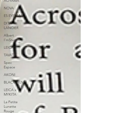
AOYAMA
NOVA
E5 EYEVAN
DITA
LANCIER
Albert
I'mStein
LEICA
TAVAT
Spec
Espace
AKONI
BLACKPALM
LEICA x
MYKITA
La Petite
Lunette
Rouge