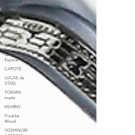
BARTON
PERREIRA
PARASITE
Maison
deluxe
Lunettes
AIRFLY
Spec
Espace
CAPOTE
LUCAS de
STAEL
TOKIWA
made
KEARNY
Freddie
Wood
YOSHINORI