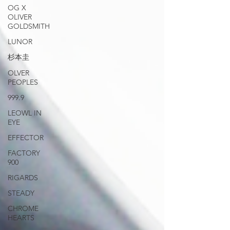
OG X
OLIVER
GOLDSMITH
LUNOR
杉本圭
OLVER
PEOPLES
999.9
LEOWL IN
EYE
EFFECTOR
FACTORY
900
RIGARDS
STEADY
CHROME
HEARTS