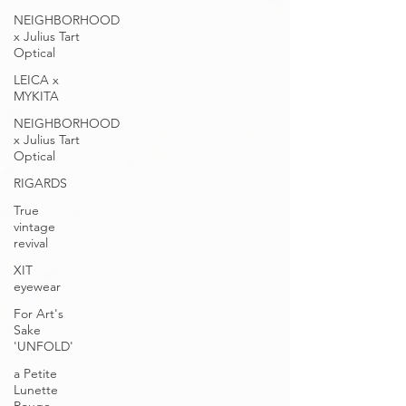
NEIGHBORHOOD
x Julius Tart
Optical
LEICA x
MYKITA
NEIGHBORHOOD
x Julius Tart
Optical
RIGARDS
True
vintage
revival
XIT
eyewear
For Art's
Sake
'UNFOLD'
a Petite
Lunette