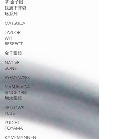
掌 金子眼
鏡旗下賽璐
珞系列
MATSUDA
TAYLOR
WITH
RESPECT
金子眼鏡
NATIVE
SONS
EYEVAN7285
MASUNAGA
SINCE 1905
增永眼鏡
YELLOWS
PLUS
YUICHI
TOYAMA
KAMEMANNEN