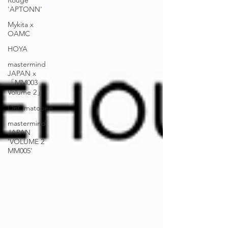
Rouge
'APTONN'
Mykita x
OAMC
HOYA
mastermind
JAPAN x
「MM003
Volume 2」
OnOmatopee
mastermind
JAPAN
'VOLUME 2
MM005'