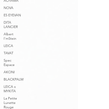
AOYAMA
NOVA
E5 EYEVAN
DITA
LANCIER
Albert
I'mStein
LEICA
TAVAT
Spec
Espace
AKONI
BLACKPALM
LEICA x
MYKITA
La Petite
Lunette
Rouge