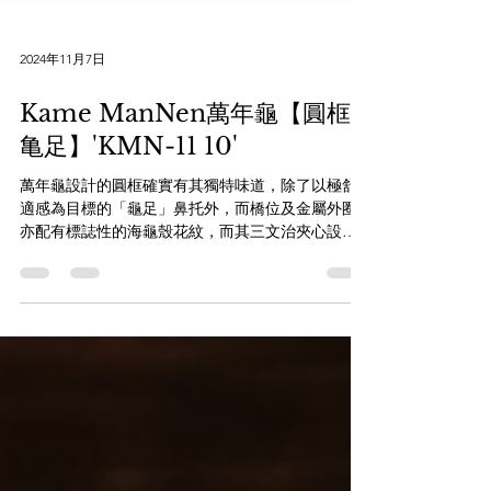
2024年11月7日
Kame ManNen萬年龜【圓框•
亀足】'KMN-11 10'
萬年龜設計的圓框確實有其獨特味道，除了以極舒
適感為目標的「龜足」鼻托外，而橋位及金屬外圈
亦配有標誌性的海龜殼花紋，而其三文治夾心設計
營造出濃郁的氛圍之餘，對於近視度數較深的顧客
來說，都是其賣點之處。 一個非常獨特的品牌名
稱，萬年龜Kame ManNen -...