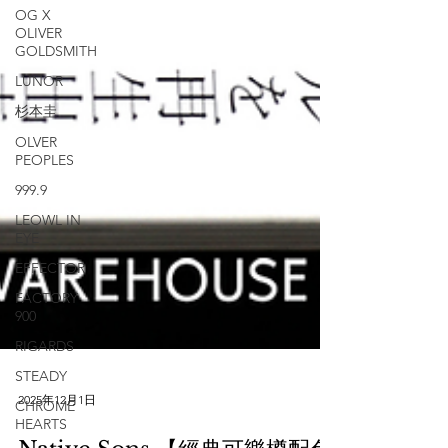
OG X
OLIVER
GOLDSMITH
LUNOR
杉本圭
OLVER
PEOPLES
999.9
LEOWL IN
EYE
EFFECTOR
FACTORY
900
RIGARDS
STEADY
CHROME
HEARTS
2025年12月1日