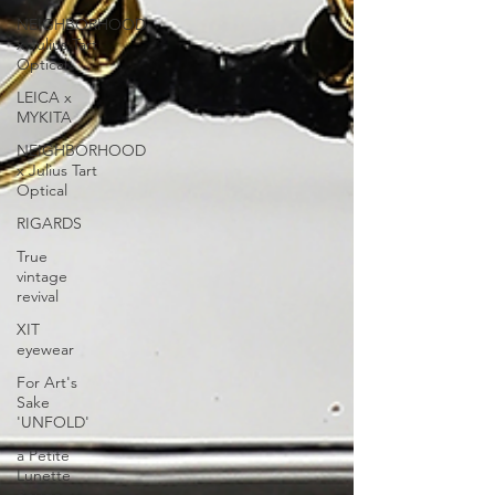
NEIGHBORHOOD
x Julius Tart
Optical
LEICA x
MYKITA
NEIGHBORHOOD
x Julius Tart
Optical
RIGARDS
True
vintage
revival
XIT
eyewear
For Art's
Sake
'UNFOLD'
a Petite
Lunette