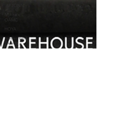
Rouge
'APTONN'
Mykita x
OAMC
HOYA
mastermind
JAPAN x
「MM003
Volume 2」
OnOmatopee
mastermind
JAPAN
'VOLUME 2
MM005'
2024年4月29日
Native Sons 【軍事風眉
框】'John Q2'