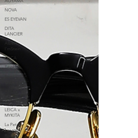
AOYAMA
NOVA
E5 EYEVAN
DITA
LANCIER
Albert
I'mStein
LEICA
TAVAT
Spec
Espace
AKONI
BLACKPALM
LEICA x
MYKITA
La Petite
Lunette
Rouge