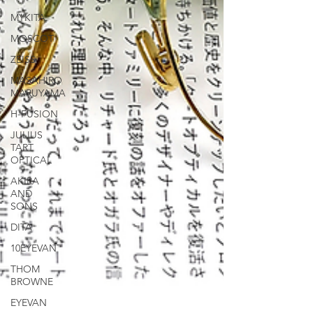
MYKITA
MOSCOT
ZEISS
MASAHIRO
MARUYAMA
H-FUSION
JULIUS
TART
OPTICAL
AKIRA
AND
SONS
DITA
10EYEVAN
THOM
BROWNE
EYEVAN