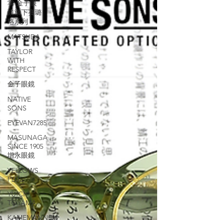
掌 金子眼
鏡旗下賽璐
珞系列
MATSUDA
TAYLOR
WITH
RESPECT
金子眼鏡
NATIVE
SONS
EYEVAN7285
MASUNAGA
SINCE 1905
增永眼鏡
YELLOWS
PLUS
YUICHI
TOYAMA
KAMEMANNEN