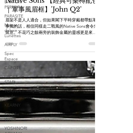
BARTON
PERREIRA
Native Sons 【經典可樂樽配色
PARASITE
｜軍事風眉框】'John Q2'
Maison
deluxe
眉架不是人人適合，但如果閣下平時穿戴都帶點軍
Lunettes
事風的話，相信同樣走二戰風的Native Sons會令您
留意。不花巧之餘兩旁的裝飾金屬的靈感更是來自
AIRFLY
機槍子彈。純粹的陽剛味道加上細膩的製作，難怪
Spec
會受不少fashion icon垂青了。 Whatsapp頻道：
Espace
https://whatsapp.com/channel/0029VbAZzjEFcowF
CAPOTE
Jw8WVx3g 透過WHATSAPP即時向店員查詢：
https://wa.me/85256206685 【the WAREHOUSE
LUCAS de
optic 日本手造眼鏡專門店】
STAEL
www.facebook.com/theWAREHOUSEoptic
TOKIWA
www.instagram.com/the_WAREHOUSE_optic
made
www.thewarehouse.com.hk 銅鑼灣店： 銅鑼灣白沙
KEARNY
道18號一樓 電話：2882 5488 尖沙咀店： 九龍尖沙
咀河內道18號K11商場G14號鋪 電話：3575 9557 旺
Freddie
角店： 旺角登打士街仁安大廈地下23號A鋪(商場外
Wood
圍，面向登打士街) 電話：3956 5265 #NAT
YOSHINORI