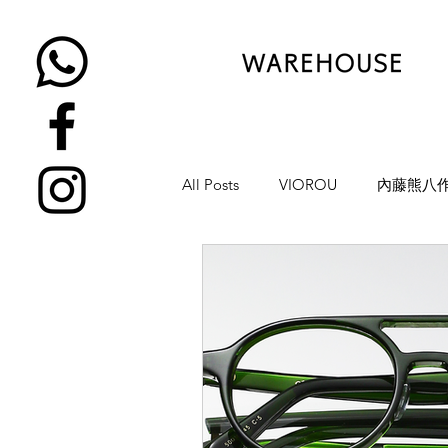
All Posts
VIOROU
內藤熊八
金子眼鏡
NATIVE SONS
YUICHI TOYAMA
KAMEMA
H-FUSION
JULIUS TART OP