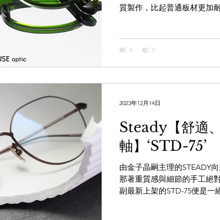
質製作，比起普通板材更加
則刻有 STEADY 的品牌理念「TH
LDSMITH
LUNOR
杉本圭
OLVER PEOPLES
99
2023年12月14日
Steady【舒
軸】‘STD-75’
由金子晶嗣主理的STEAD
那著重質感與細節的手工絕
副最新上架的STD-75便是
副STD-75以簡約十足的金
保留的用上正圓前框設計，