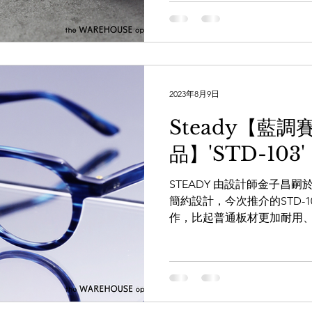
幾何的...
2023年8月9日
Steady【藍調
品】'STD-103'
STEADY 由設計師金子昌嗣於
簡約設計，今次推介的STD-
作，比起普通板材更加耐用
有 STEADY 的品牌理念「THE O