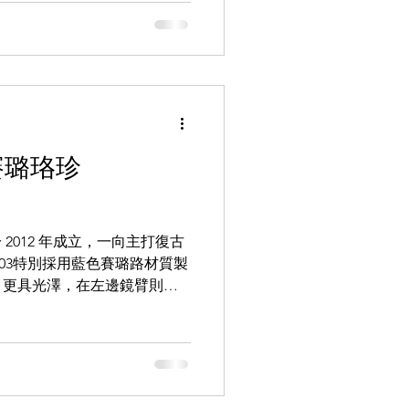
賽璐珞珍
 2012 年成立，一向主打復古
103特別採用藍色賽璐路材質製
、更具光澤，在左邊鏡臂則刻
RDINARY...