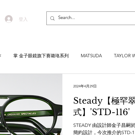
登入
作
掌 金子眼鏡旗下賽璐珞系列
MATSUDA
TAYLOR W
EYEVAN7285
MASUNAGA SINCE 1905 增永眼鏡
YEL
2024年4月29日
Steady【極
NNEN
MYKITA
MOSCOT
ZEISS
MASAHIRO 
式】'STD-116'
STEADY 由設計師金子昌嗣於
TICAL
AKIRA AND SONS
DITA
10EYEVAN
T
簡約設計，今次推介的STD-