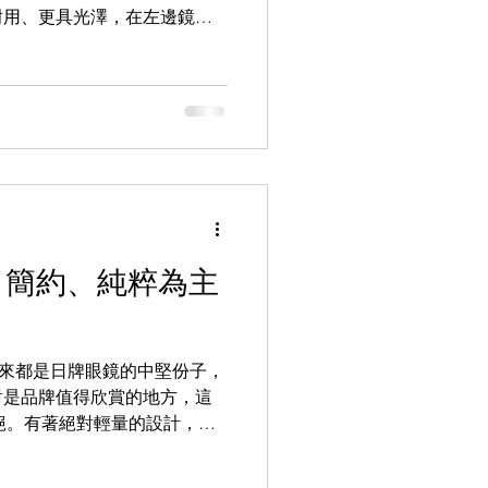
耐用、更具光澤，在左邊鏡臂
E ORDINARY...
9.9
LEOWL IN EYE
適、簡約、純粹為主
Y向來都是日牌眼鏡的中堅份子，
對是品牌值得欣賞的地方，這
一絕。有著絕對輕量的設計，這
絲架設計定示人，然而沒有因循
反而輕描淡寫的將之改作稍為