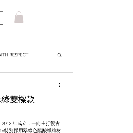
ITH RESPECT
LOWS PLUS
罕翠綠雙樑款
MARUYAMA
 2012 年成立，一向主打復古
HOM BROWNE
116特別採用翠綠色醋酸纖維材