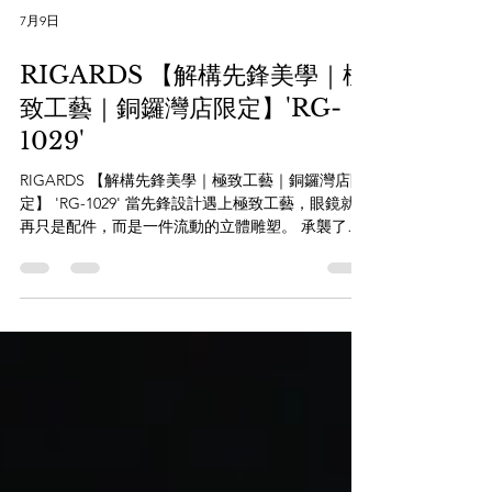
7月9日
RIGARDS 【解構先鋒美學｜極
致工藝｜銅鑼灣店限定】'RG-
1029'
RIGARDS 【解構先鋒美學｜極致工藝｜銅鑼灣店限
定】 'RG-1029' 當先鋒設計遇上極致工藝，眼鏡就不
再只是配件，而是一件流動的立體雕塑。 承襲了主
理人 Ti Kwa 一貫的解構主義與復古未來感，這款作
品完美詮釋了什麼叫「低調的張揚」。 設計亮點搶
先看 標誌性金屬結構：RG1029 採用了品牌最令人
著迷的純鈦金屬/不鏽鋼交織線條，框架線條既流暢
又充滿建築感。 立體遮罩細節：承襲經典的復古護
目鏡元素，兩側精緻的遮罩設計，不僅阻擋側光，
更拉滿了Cyberpunk與工業風的氛圍感。 標誌性舊
化擦絲工藝：每一副眼鏡都經過匠人手工打磨，呈