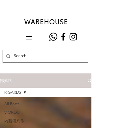
部落格
RIGARDS
All Posts
VIOROU
內藤熊八作