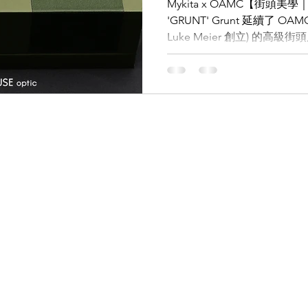
Mykita x OAMC【街頭
'GRUNT' Grunt 延續了 OA
Luke Meier 創立) 的
LDSMITH
LUNOR
杉本圭
OLVER PEOPLES
99
MYKITA 的精準工藝實現
美學。 鏡框結合了輕質的醫療級
MYLON® (一種 3D 列印材
飾邊提供了額外的側面保護，
MYKITA 標誌性的專利螺
顯著減輕了眼鏡的重量，同時
配備提供 100% UVA/UVB 
視覺清晰度。 透過WHATS
https://wa.me/85256
歡迎Follow我地既Whatsap
https://whatsapp.com/cha
x3g 【the WAREHOUSE opt