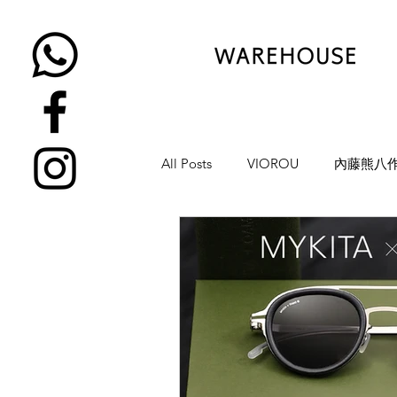
All Posts
VIOROU
內藤熊八
金子眼鏡
NATIVE SONS
YUICHI TOYAMA
KAMEMA
H-FUSION
JULIUS TART OP