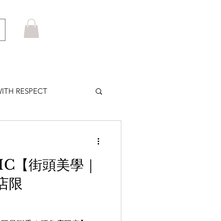
ITH RESPECT
LOWS PLUS
OAMC【街頭美學｜
MARUYAMA
店限
HOM BROWNE