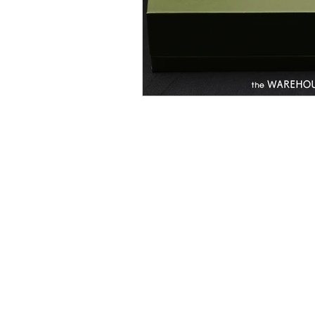
EYEVAN
OG X OLIVER GO
EFFECTOR