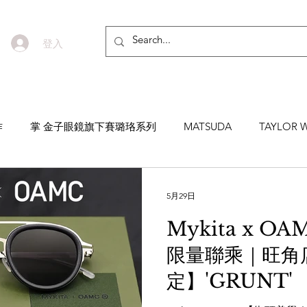
登入
作
掌 金子眼鏡旗下賽璐珞系列
MATSUDA
TAYLOR W
EYEVAN7285
MASUNAGA SINCE 1905 增永眼鏡
YEL
5月29日
Mykita x 
NNEN
MYKITA
MOSCOT
ZEISS
MASAHIRO 
限量聯乘｜旺角
定】'GRUNT'
TICAL
AKIRA AND SONS
DITA
10EYEVAN
T