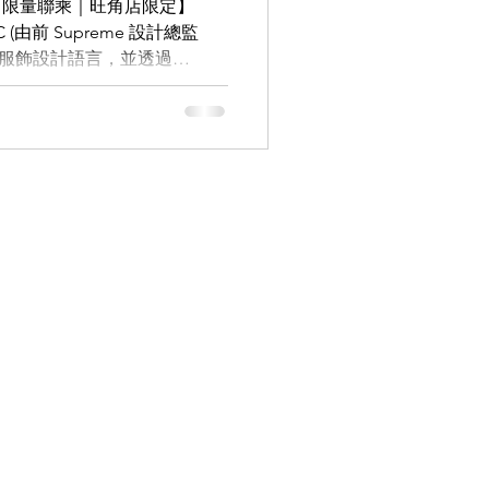
美學｜限量聯乘｜旺角店限定】
MC (由前 Supreme 設計總監
高級街頭服飾設計語言，並透過
9.9
LEOWL IN EYE
，呈現出一種低調而有力量的街頭
不鏽鋼和 MYKITA 專有的
料)。MYLON® 材質的圓環形狀
並增加了雕塑感。 並採用
旋鉸鏈設計，無螺絲且無焊接點，
確保耐用性和舒適度。 鏡片
防護 base-two 鏡片，保證卓越的
APP即時向店員查詢：
206685 想得到最新優惠及產品資訊，
p頻道：
nnel/0029VbAZzjEFcowFJw8WV
ic 日本