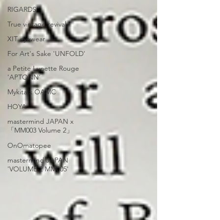
RIGARDS
True vintage revival
XIT eyewear
For Art's Sake 'UNFOLD'
a Petite Lunette Rouge
'APTONN'
Mykita x OAMC
HOYA
mastermind JAPAN x
「MM003 Volume 2」
OnOmatopee
mastermind JAPAN
'VOLUME 2 MM005'