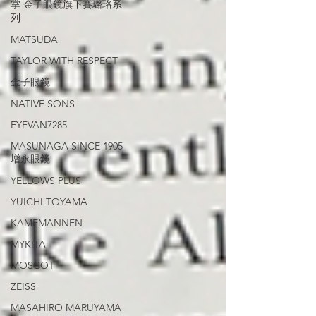
掌 金子眼鏡旗下賽璐珞系
列
MATSUDA
TAYLOR WITH RESPECT
金子眼鏡
NATIVE SONS
EYEVAN7285
MASUNAGA SINCE 1905
增永眼鏡
YELLOWS PLUS
YUICHI TOYAMA
KAMEMANNEN
MYKITA
MOSCOT
ZEISS
MASAHIRO MARUYAMA