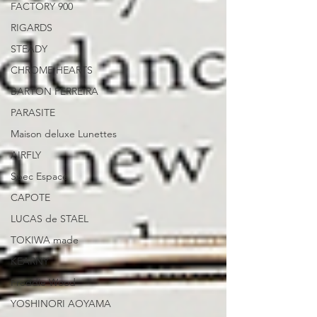
FACTORY 900
RIGARDS
STEADY
CHROME HEARTS
BARTON PERREIRA
PARASITE
Maison deluxe Lunettes
AIRFLY
Spec Espace
CAPOTE
LUCAS de STAEL
TOKIWA made
KEARNY
Freddie Wood
YOSHINORI AOYAMA