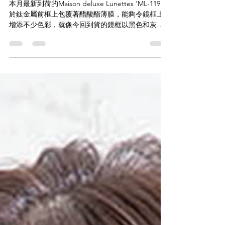
系女神眼鏡｜ 第二擊】'ML-119'
本月最新到荷的Maison deluxe Lunettes 'ML-119'，
於鈦金屬前框上包覆著醋酸酯薄膜，能夠令鏡框上
增添不少色彩，就像今回到貨的鏡框以黑色和灰色
配上淺香檳金，令整個鏡框貴氣感提昇不少。 而在
鏡腳處更設有舒適耳套，提高了佩戴的便利性、穩
定性和舒適度。...