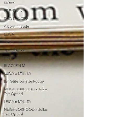
NOVA
E5 EYEVAN
DITA LANCIER
Albert I'mStein
LEICA
TAVAT
Spec Espace
AKONI
BLACKPALM
LEICA x MYKITA
La Petite Lunette Rouge
NEIGHBORHOOD x Julius
Tart Optical
LEICA x MYKITA
NEIGHBORHOOD x Julius
Tart Optical