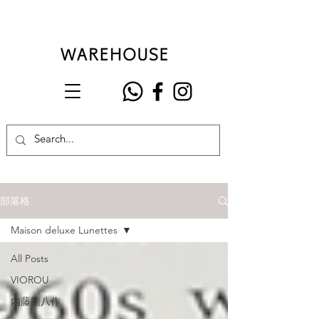
部落格
Maison deluxe Lunettes
All Posts
VIOROU
內藤熊八作