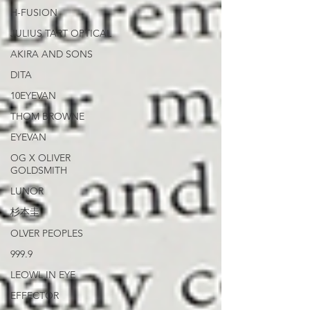
H-FUSION
JULIUS TART OPTICAL
AKIRA AND SONS
DITA
10EYEVAN
THOM BROWNE
EYEVAN
OG X OLIVER
GOLDSMITH
LUNOR
杉本圭
OLVER PEOPLES
999.9
LEOWL IN EYE
EFFECTOR