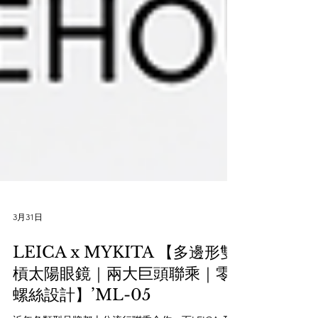
3月31日
LEICA x MYKITA 【多邊形雙
槓太陽眼鏡｜兩大巨頭聯乘｜零