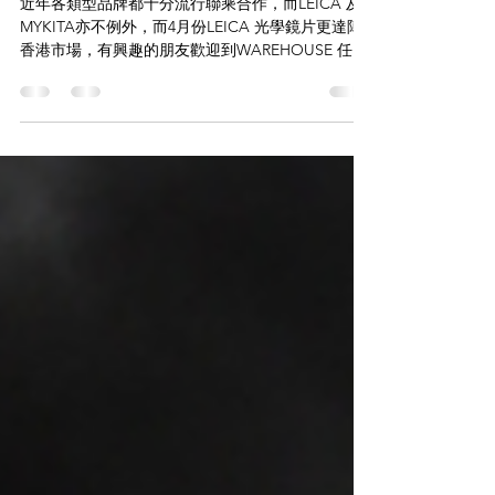
螺絲設計】’ML-05
近年各類型品牌都十分流行聯乘合作，而LEICA 及
MYKITA亦不例外，而4月份LEICA 光學鏡片更達陣
香港市場，有興趣的朋友歡迎到WAREHOUSE 任何
一間分店了解！ 今次聯乘作品將兩大品牌特色合二
為一，鏡框用上LEICA 相機主體的銀紅配色，鏡腿
內側的字體更用上LEICA 專用字體，而鏡腿亦添置
了LEICA相機上的齒輪壓紋。整個鏡框可謂細節滿
滿，而MYKITA 的專利零螺絲設計骹位當然不可或
缺，全副鏡框使用德國不鏽薄鋼打造，確保耐用舒
適！整副德式工學設計鏡框就此誕生！！ Whatsapp
頻道：
https://whatsapp.com/channel/0029VbAZzjEFcowF
Jw8WVx3g 透過WHATSAPP即時向店員查詢：
https://wa.me/85256206685
www.facebook.com/thewarehouseoptic
www.instagram.com/the_WAREHOUSE_optic
www.thewarehosue.com.hk 【the WAREHOUSE
optic日本手工眼鏡專門店】