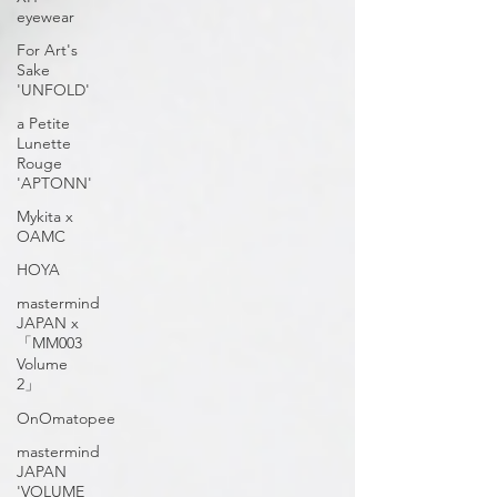
eyewear
For Art's
Sake
'UNFOLD'
a Petite
Lunette
Rouge
'APTONN'
Mykita x
OAMC
HOYA
mastermind
JAPAN x
「MM003
Volume
2」
OnOmatopee
mastermind
JAPAN
'VOLUME