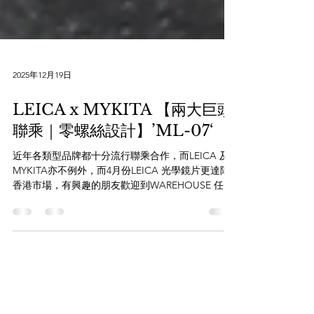
2025年12月19日
LEICA x MYKITA 【兩大巨頭
聯乘｜零螺絲設計】’ML-07‘
近年各類型品牌都十分流行聯乘合作，而LEICA 及
MYKITA亦不例外，而4月份LEICA 光學鏡片更達陣
香港市場，有興趣的朋友歡迎到WAREHOUSE 任何
一間分店了解！ 今次聯乘作品將兩大品牌特色合二
為一，鏡框用上LEICA 相機主體的磨沙暗黑色，鏡
腿內側的字體更用上LEICA 專用字體，而中樑頂部
亦添置了LEICA相機上的齒輪壓紋。整個鏡框可謂細