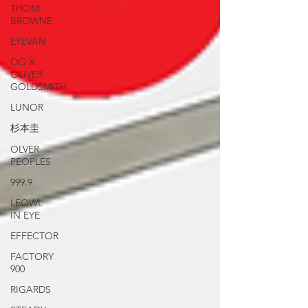
THOM
BROWNE
EYEVAN
OG X
OLIVER
GOLDSMITH
LUNOR
杉本圭
OLVER
PEOPLES
999.9
LEOWL
IN EYE
EFFECTOR
FACTORY
900
RIGARDS