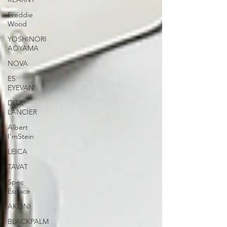
Freddie
Wood
YOSHINORI
AOYAMA
NOVA
E5
EYEVAN
DITA
LANCIER
Albert
I'mStein
LEICA
TAVAT
Spec
Espace
AKONI
BLACKPALM