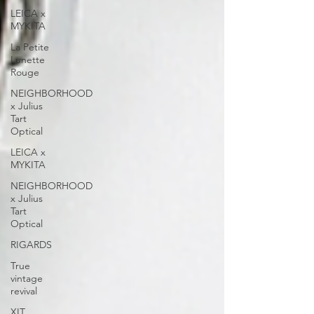
LEICA x
MYKITA
La Petite
Lunette
Rouge
NEIGHBORHOOD
x Julius
Tart
Optical
LEICA x
MYKITA
NEIGHBORHOOD
x Julius
Tart
Optical
RIGARDS
True
vintage
revival
XIT