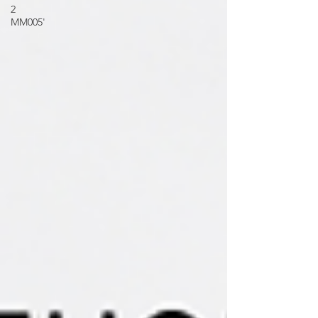
2
MM005'