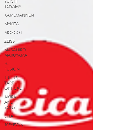
YUICHI
TOYAMA
KAMEMANNEN
MYKITA
MOSCOT
ZEISS
MASAHIRO
MARUYAMA
H-
FUSION
JULIUS
TART
OPTICAL
AKIRA
AND
SONS
DITA
10EYEVAN