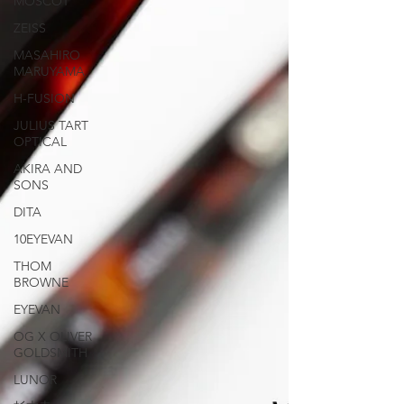
MOSCOT
ZEISS
MASAHIRO
MARUYAMA
H-FUSION
JULIUS TART
OPTICAL
AKIRA AND
SONS
DITA
10EYEVAN
THOM
BROWNE
EYEVAN
OG X OLIVER
GOLDSMITH
LUNOR