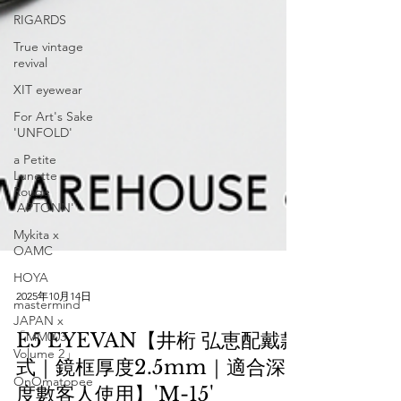
RIGARDS
True vintage
revival
XIT eyewear
For Art's Sake
'UNFOLD'
a Petite
Lunette
Rouge
'APTONN'
Mykita x
OAMC
HOYA
mastermind
JAPAN x
「MM003
Volume 2」
2025年10月14日
OnOmatopee