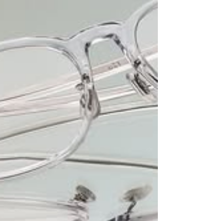
角店： 旺角登打士街仁安大廈地下 , 鋪號:23號A鋪
(商場外圍，面向登打士街) 電話