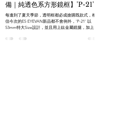
2025年9月30日
E5 EYEVAN【新品！｜夏日必
備｜純透色系方形鏡框】'P-21'
每逢到了夏天季節，透明框都必成搶購既款式，相
信今次的E5 EYEVAN新品都不會例外，'P-21' 以
53mm特大Size設計，並且用上鈦金屬鏡腿，加上特
製骹位設計令鏡框絕不夾頭，相信大頭骨的客人一
試難忘，絕對可以一拍即合，大家亦可以配上變色
鏡片或染色鏡片使用，打造自己獨有...