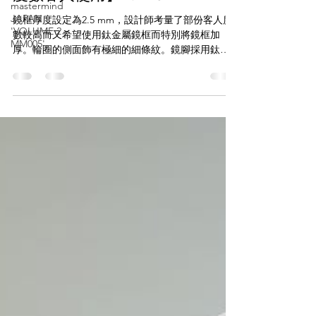
mastermind
E5 EYEVAN【井桁 弘恵配戴款
JAPAN
'VOLUME 2
式｜鏡框厚度2.5mm｜適合深
MM005'
度數客人使用】'M-15'
鏡框厚度設定為2.5 mm，設計師考量了部份客人度
數較高而又希望使用鈦金屬鏡框而特別將鏡框加
厚。輪圈的側面飾有極細的細條紋。鏡腳採用鈦金
屬製成，其形狀環繞鉸鏈的外緣，以增加鉸鏈周圍
的強度。鏡腿擁用良好的抓握力，耳套由矽膠製
成，並與鎢製成的末端互相結合，鎢在瑞典語中意
思為重石，用途在於減輕鏡框前部和鼻樑的重量。
E5 EYEVAN 一直在追求配戴舒適、輕巧、耐用的理
想產品。 Size: 48 □ 21-154 透過WHATSAPP即時向
店員查詢： https://wa.me/85256206685 【the
WAREHOUSE optic 日本手造眼鏡專門店】 The
Warehouse Optic
www.instagram.com/the_WAREHOUSE_optic
www.thewarehouse.com.hk 銅鑼灣店： 銅鑼灣白沙
道18號一樓 電話：2882 5488 尖沙咀店： 九龍尖沙
咀河內道18號K11商場G14號鋪 電話：3575 9557 旺