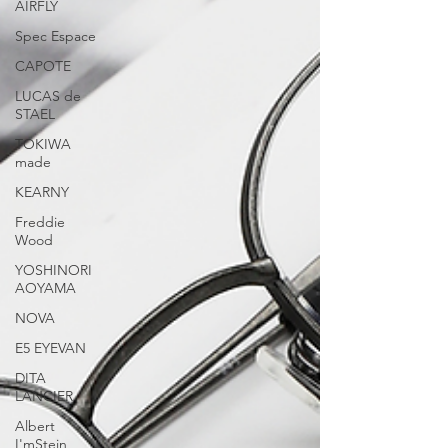
AIRFLY
了繼10EYEVAN之後，又一手工眼鏡的里程碑。 透
過WHATSAPP即時向店員查詢：
Spec Espace
https://wa.me/85256206685 【the WAREHOUSE
CAPOTE
optic 日本手造眼鏡專門店】
www.facebook.com/theWAREHOUSEoptic
LUCAS de
STAEL
www.instagram.com/the_WAREHOUSE_optic
www.thewarehouse.com.hk 銅鑼灣店： 銅鑼灣白沙
TOKIWA
道18號一樓 電話：2882 5488 尖沙咀店： 九龍尖沙
made
咀梳士巴利道K11 MUS
KEARNY
Freddie
Wood
YOSHINORI
AOYAMA
NOVA
E5 EYEVAN
DITA
LANCIER
Albert
I'mStein