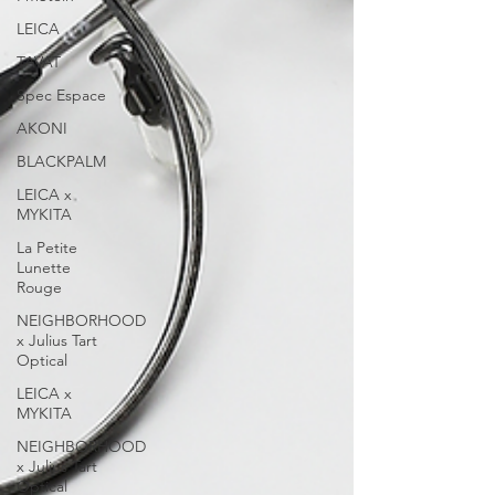
LEICA
TAVAT
Spec Espace
AKONI
BLACKPALM
LEICA x
MYKITA
La Petite
Lunette
Rouge
NEIGHBORHOOD
x Julius Tart
Optical
LEICA x
MYKITA
NEIGHBORHOOD
x Julius Tart
Optical