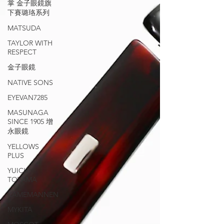
掌 金子眼鏡旗
下賽璐珞系列
MATSUDA
TAYLOR WITH
RESPECT
金子眼鏡
NATIVE SONS
EYEVAN7285
MASUNAGA
SINCE 1905 增
永眼鏡
YELLOWS
PLUS
YUICHI
TOYAMA
KAMEMANNEN
MYKITA