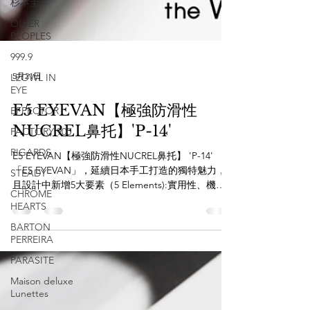
杉本圭
OLVER
PEOPLES
999.9
LEOWL IN
EYE
5月21日
EFFECTOR
FACTORY 900
E5 EYEVAN【極強防滑性
RIGARDS
NUCREL鼻托】'P-14'
STEADY
E5 EYEVAN【極強防滑性NUCREL鼻托】 'P-14'
CHROME
「E5 EYEVAN」，延續日本手工打造的獨特魅力，
HEARTS
且設計中新增5大要素（5 Elements):實用性、機能
BARTON
性、舒適性、有彈性、耐用性，使眼鏡不僅作為潮
PERREIRA
流單品，更加貼近日常生活。 而今次更特別用上
NUCREL 樹脂鼻墊，極強防滑性且不變形； 而L形
PARASITE
專利鉸鏈則是考量配戴時不易脫落、而且是順著用
Maison deluxe
家頭型服貼頭骨而又極為舒適。 EYEVAN 設計團隊
Lunettes
近年每次總是能把各種細心元素注入鏡框中，創造