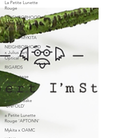
WHATSAPP即時向店員查詢：
La Petite Lunette
https://wa.me/85256206685
Rouge
www.facebook.com/TheWarehouseOptic
NEIGHBORHOOD
www.instagram.com/the_WAREHOUSE_optic
x Julius Tart
www.thewarehosue.com.hk 【the WAREHOUSE
Optical
optic日本手工眼鏡專門店】 銅鑼灣店： 銅鑼灣白沙
LEICA x MYKITA
道18號一樓 電話：2882 5488 尖沙咀店： 九龍尖沙
咀河內道18號K11商場G14號鋪 電話：3575 9557 旺
NEIGHBORHOOD
x Julius Tart
角店： 旺角登打士街仁安大廈地下, 鋪號:23號A鋪
Optical
(商場外圍，面向登打士街) 電話：3956 5265
#albertimstein #日本手造眼鏡 #眼鏡 #Amsterdam
RIGARDS
#theWAREHOUSEoptic
True vintage
revival
XIT eyewear
For Art's Sake
'UNFOLD'
a Petite Lunette
Rouge 'APTONN'
Mykita x OAMC