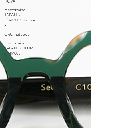
HOYA
mastermind
JAPAN x
「MM003 Volume
2」
OnOmatopee
mastermind
JAPAN 'VOLUME
2 MM005'