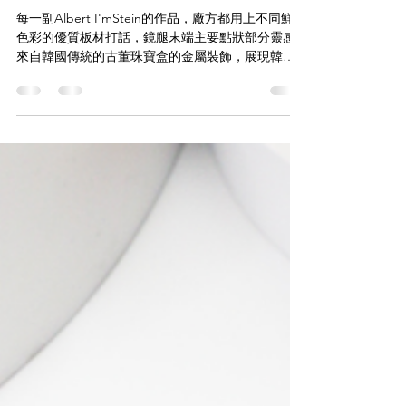
先｜新品牌到店｜銅鑼灣店限
定】'Seoul'
每一副Albert I'mStein的作品，廠方都用上不同鮮艷
色彩的優質板材打話，鏡腿末端主要點狀部分靈感
來自韓國傳統的古董珠寶盒的金屬裝飾，展現韓國
傳統的迷人氣息及文化。 此外，整個框架上的裂紋
形狀可以顯示出其悠久的歷史及其自身的傳統和文
化。 品牌以FUN & HAPPY 為衷旨， 不拘泥造作藝
術，而是為每個人提供「有趣」的框架，用眼鏡點
亮繽紛多彩生活! 透過WHATSAPP即時向店員查
詢： https://wa.me/85256206685
www.facebook.com/TheWarehouseOptic
www.instagram.com/the_WAREHOUSE_optic
www.thewarehosue.com.hk 【the WAREHOUSE
optic日本手工眼鏡專門店】 銅鑼灣店： 銅鑼灣白沙
道18號一樓 電話：2882 5488 尖沙咀店： 九龍尖沙
咀河內道18號K11商場G14號鋪 電話：3575 9557 旺
角店： 旺角登打士街仁安大廈地下, 鋪號:23號A鋪
(商場外圍，面向登打士街) 電話：3956 5265 #