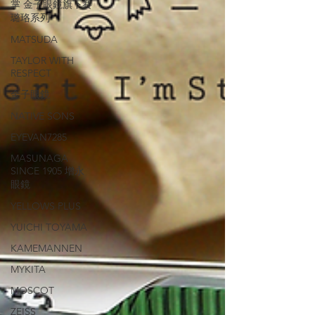
掌 金子眼鏡旗下賽
璐珞系列
MATSUDA
TAYLOR WITH
RESPECT
金子眼鏡
NATIVE SONS
EYEVAN7285
MASUNAGA
SINCE 1905 增永
眼鏡
YELLOWS PLUS
YUICHI TOYAMA
KAMEMANNEN
MYKITA
MOSCOT
ZEISS