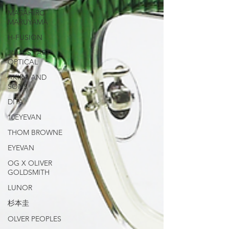
MASAHIRO
MARUYAMA
H-FUSION
JULIUS TART
OPTICAL
AKIRA AND
SONS
DITA
10EYEVAN
THOM BROWNE
EYEVAN
OG X OLIVER
GOLDSMITH
LUNOR
杉本圭
OLVER PEOPLES