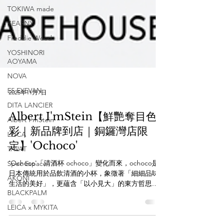
TOKIWA made
KEARNY
Freddie Wood
YOSHINORI
AOYAMA
NOVA
E5 EYEVAN
DITA LANCIER
2025年11月7日
Albert I'mStein
Albert I'mStein【鮮艷奪目色
LEICA
彩｜新品牌到店｜銅鑼灣店限
TAVAT
定】'Ochoco'
Spec Espace
AKONI
'Ochoco'「清酒杯 ochoco」變化而來，ochoco是
日本傳統用於品飲清酒的小杯，象徵著「細細品味
BLACKPALM
生活的美好」，更蘊含「以小見大」的東方哲思
LEICA x MYKITA
——在微小中藏著無窮趣味與層次。 透過