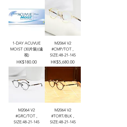
1-DAY ACUVUE
M2064 V2
MOIST (30片裝)(遠
#CMP/TOT ,
視)
SIZE:48-21-145
價格
價格
HK$180.00
HK$5,680.00
M2064 V2
M2064 V2
#GRC/TOT ,
#TORT/BLK ,
SIZE:48-21-145
SIZE:48-21-145